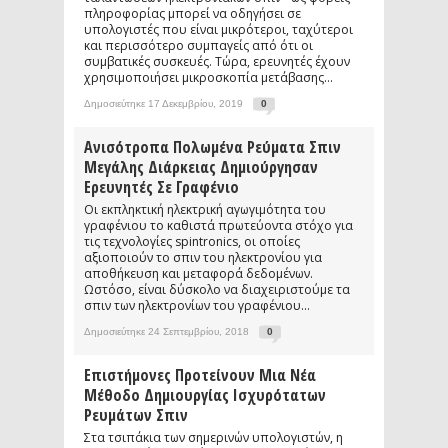
πληροφορίας μπορεί να οδηγήσει σε
υπολογιστές που είναι μικρότεροι, ταχύτεροι
και περισσότερο συμπαγείς από ότι οι
συμβατικές συσκευές. Τώρα, ερευνητές έχουν
χρησιμοποιήσει μικροσκοπία μετάβασης...
Δημοσιεύτηκε 17 Δεκεμβρίου, 2019
0
Ανισότροπα Πολωμένα Ρεύματα Σπιν
Μεγάλης Διάρκειας Δημιούργησαν
Ερευνητές Σε Γραφένιο
Οι εκπληκτική ηλεκτρική αγωγιμότητα του
γραφένιου το καθιστά πρωτεύοντα στόχο για
τις τεχνολογίες spintronics, οι οποίες
αξιοποιούν το σπιν του ηλεκτρονίου για
αποθήκευση και μεταφορά δεδομένων.
Ωστόσο, είναι δύσκολο να διαχειριστούμε τα
σπιν των ηλεκτρονίων του γραφένιου...
Δημοσιεύτηκε 24 Σεπτεμβρίου, 2018
0
Επιστήμονες Προτείνουν Μια Νέα
Μέθοδο Δημιουργίας Ισχυρότατων
Ρευμάτων Σπιν
Στα τσιπάκια των σημερινών υπολογιστών, η