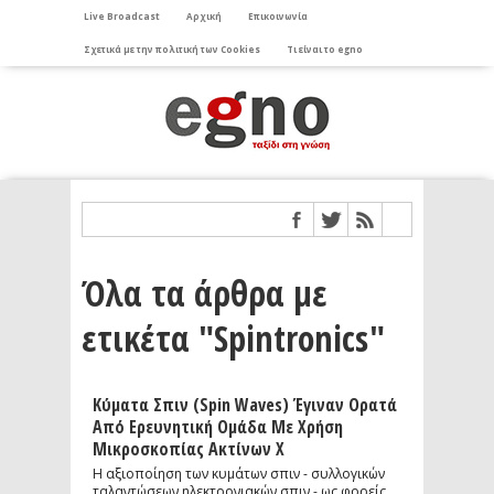
Live Broadcast
Αρχική
Επικοινωνία
Σχετικά με την πολιτική των Cookies
Τι είναι το egno
Όλα τα άρθρα με
ετικέτα "Spintronics"
Κύματα Σπιν (spin Waves) Έγιναν Ορατά
Από Ερευνητική Ομάδα Με Χρήση
Μικροσκοπίας Ακτίνων Χ
Η αξιοποίηση των κυμάτων σπιν - συλλογικών
ταλαντώσεων ηλεκτρονιακών σπιν - ως φορείς