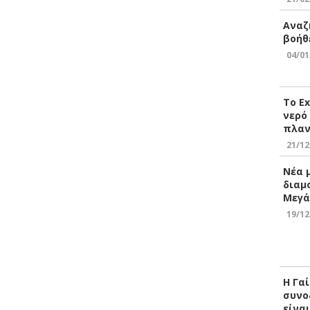
Αναζ
βοήθ
04/01
Το E
νερό
πλαν
21/12
Νέα 
διαμ
Μεγά
19/12
Η Γα
συνο
είνα