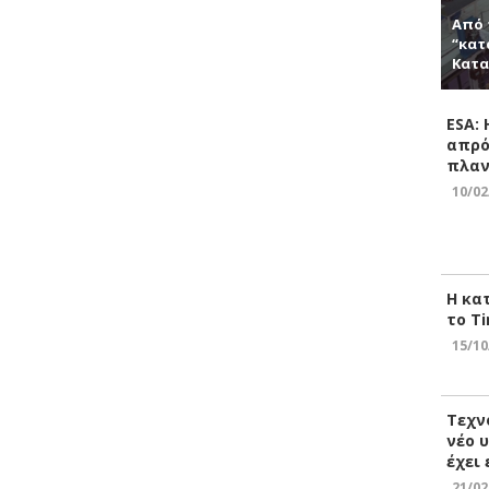
Από 
“κατ
Κατα
ESA:
απρό
πλαν
10/02
Η κα
το Ti
15/10
Τεχν
νέο 
έχει
21/02