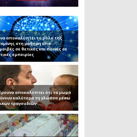
μανένιο και πυριτένιο (Μέρος
το ΜΙΤ)
ου ΑΠΘ)
να αποκαλύπτει το ρόλο της
αμίνης στη μάθηση από
μοιβές σε θετικές και ποινές σε
τικές εμπειρίες
έρευνα αποκαλύπτει ότι τα μωρά
ίνουν καλύτερα τη γλώσσα μέσω
ικών τραγουδιών