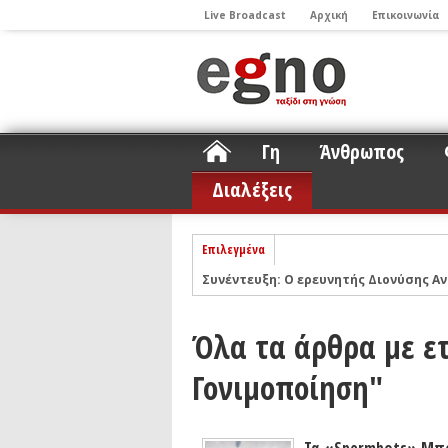
Live Broadcast
Αρχική
Επικοινωνία
Γη
Άνθρωπος
Διαλέξεις
Επιλεγμένα
Συνέντευξη: Ο ερευνητής Διονύσης Αν
ΝΕLIOTA: Το ερευνητικό πρόγραμμα
Σελήνη
Podcast: Συζήτηση με τον καθηγητή 
Όλα τα άρθρα με ετ
Podcast: Ο Διονύσης Σιμόπουλος απα
Γονιμοποίηση"
Άρθρο με αφορμή το Nobel Φυσικής τ
Συνέντευξη: Το ελληνικό εκπαιδευτικ
Συνέντευξη: Ο ερευνητής Νανοτεχνολ