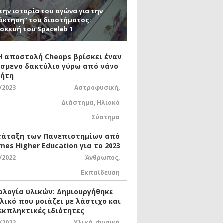
την ιστορία του αγώνα για την
άκτηση” του διαστήματος:
σκευή του Spacelab 1
 Η αποστολή Cheops βρίσκει έναν
σμενο δακτύλιο γύρω από νάνο
ήτη
/2023
Αστροφυσική
,
Διάστημα
,
Ηλιακό
Σύστημα
τάταξη των Πανεπιστημίων από
mes Higher Education για το 2023
/2022
Άνθρωπος
,
Εκπαίδευση
ολογία υλικών: Δημιουργήθηκε
υλικό που μοιάζει με λάστιχο και
 εκπληκτικές ιδιότητες
/2022
Υλικά
,
Φυσική