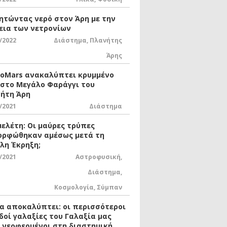
ητώντας νερό στον Άρη με την
εια των νετρονίων
/2022
Διάστημα
,
Πλανήτης
Άρης
xoMars ανακαλύπτει κρυμμένο
 στο Μεγάλο Φαράγγι του
ήτη Άρη
/2021
Διάστημα
μελέτη: Οι μαύρες τρύπες
ορφώθηκαν αμέσως μετά τη
λη Έκρηξη;
/2021
Αστροφυσική
,
Διάστημα
,
Κοσμολογία
,
Σύμπαν
ία αποκαλύπτει: οι περισσότεροι
δοί γαλαξίες του Γαλαξία μας
ι νεοφερμένοι στη διαστημική