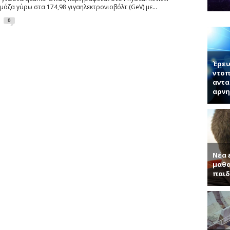
ογίας κ. Μπάμπουλης περιγράφει τη δομή των νέων 2D υλικών και τι
ι μάζα γύρω στα 174,98 γιγαηλεκτρονιοβόλτ (GeV) με...
νητή κ. Παντελή Μπάμπουλη για τα ενδιαφέροντα τεχνητά υλικά, γερ
0
α (Συνέντευξη με τον Ερωτόκριτο Κατσαβουνίδη, διευθυντή έρευνας σ
ύματα (Συνέντευξη με τον Χρήστο Τσάγκα, Αναπληρωτή Καθηγητή τ
Έρευ
ντοπ
αντα
αρνη
Νέα 
μαθα
παιδ