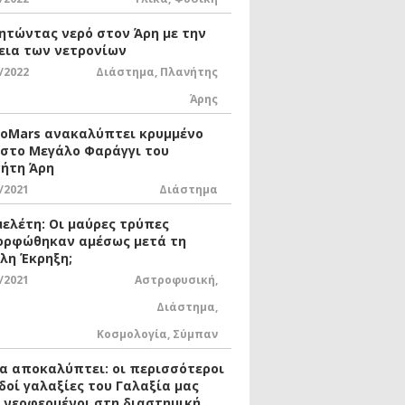
ητώντας νερό στον Άρη με την
εια των νετρονίων
/2022
Διάστημα
,
Πλανήτης
Άρης
xoMars ανακαλύπτει κρυμμένο
 στο Μεγάλο Φαράγγι του
ήτη Άρη
/2021
Διάστημα
μελέτη: Οι μαύρες τρύπες
ορφώθηκαν αμέσως μετά τη
λη Έκρηξη;
/2021
Αστροφυσική
,
Διάστημα
,
Κοσμολογία
,
Σύμπαν
ία αποκαλύπτει: οι περισσότεροι
δοί γαλαξίες του Γαλαξία μας
ι νεοφερμένοι στη διαστημική