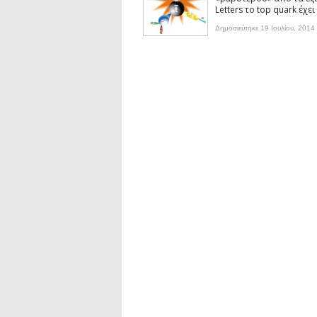
Συνέντευξη: Ο ερευνητής Νανοτεχνολ
Letters το top quark έχε
Συνέντευξη: Συζητώντας με τον ερευ
1)
Δημοσιεύτηκε 19 Ιουλίου, 2014
podcast: Τι είναι τα Βαρυτικά Κύματ
podcast: Αναζητώντας τα Βαρυτικά Κ