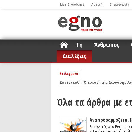
Live Broadcast
Αρχική
Επικοινωνία
Γη
Άνθρωπος
Διαλέξεις
Επιλεγμένα
Συνέντευξη: Ο ερευνητής Διονύσης Αν
ΝΕLIOTA: Το ερευνητικό πρόγραμμα
Σελήνη
Podcast: Συζήτηση με τον καθηγητή 
Όλα τα άρθρα με ετ
Podcast: Ο Διονύσης Σιμόπουλος απα
Άρθρο με αφορμή το Nobel Φυσικής τ
Αναπροσαρμόζεται Η
Συνέντευξη: Το ελληνικό εκπαιδευτικ
Ερευνητές στο Fermilab 
«βαρύτερου» από τα έξι