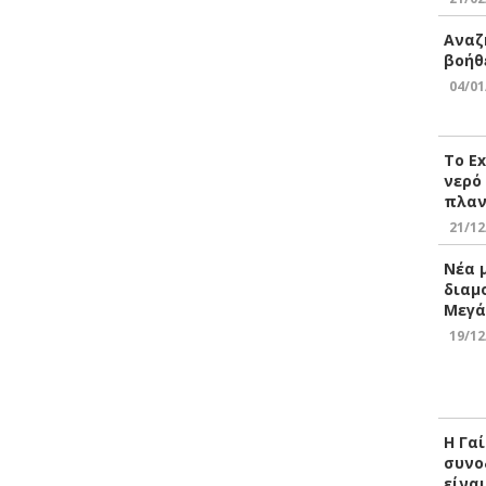
Αναζ
βοήθ
04/01
Το E
νερό
πλαν
21/12
Νέα 
διαμ
Μεγά
19/12
Η Γα
συνο
είνα