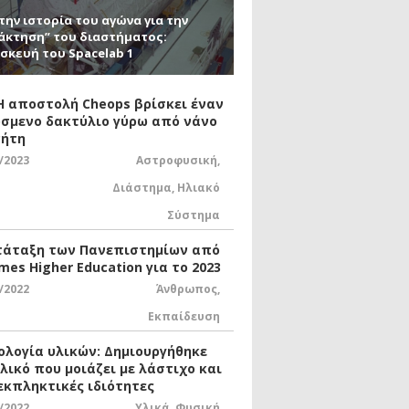
την ιστορία του αγώνα για την
άκτηση” του διαστήματος:
σκευή του Spacelab 1
 Η αποστολή Cheops βρίσκει έναν
σμενο δακτύλιο γύρω από νάνο
ήτη
/2023
Αστροφυσική
,
Διάστημα
,
Ηλιακό
Σύστημα
τάταξη των Πανεπιστημίων από
mes Higher Education για το 2023
/2022
Άνθρωπος
,
Εκπαίδευση
ολογία υλικών: Δημιουργήθηκε
υλικό που μοιάζει με λάστιχο και
 εκπληκτικές ιδιότητες
/2022
Υλικά
,
Φυσική