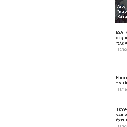
Από 
“κατ
Κατα
ESA:
απρό
πλαν
10/02
Η κα
το Ti
15/10
Τεχν
νέο 
έχει
21/02