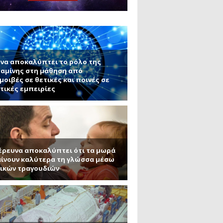
ς εφαρμογές τους (Μέρος 2)
μανένιο και πυριτένιο (Μέρος
το ΜΙΤ)
ου ΑΠΘ)
να αποκαλύπτει το ρόλο της
αμίνης στη μάθηση από
μοιβές σε θετικές και ποινές σε
τικές εμπειρίες
έρευνα αποκαλύπτει ότι τα μωρά
ίνουν καλύτερα τη γλώσσα μέσω
ικών τραγουδιών