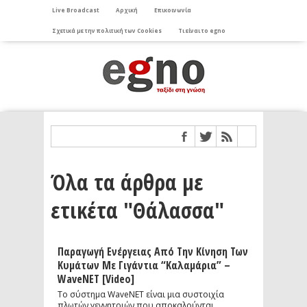
Live Broadcast
Αρχική
Επικοινωνία
Σχετικά με την πολιτική των Cookies
Τι είναι το egno
Όλα τα άρθρα με
ετικέτα "Θάλασσα"
Παραγωγή Ενέργειας Από Την Κίνηση Των
Κυμάτων Με Γιγάντια “Καλαμάρια” –
WaveNET [video]
Το σύστημα WaveNET είναι μια συστοιχία
πλωτών γεννητριών που αποκαλούνται