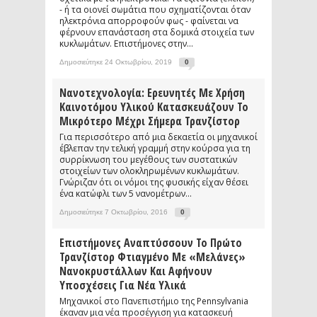
- ή τα οιονεί σωμάτια που σχηματίζονται όταν
ηλεκτρόνια απορροφούν φως - φαίνεται να
φέρνουν επανάσταση στα δομικά στοιχεία των
κυκλωμάτων. Επιστήμονες στην...
Δημοσιεύτηκε 24 Οκτωβρίου, 2019
0
Νανοτεχνολογία: Ερευνητές Με Χρήση
Καινοτόμου Υλικού Κατασκευάζουν Το
Μικρότερο Μέχρι Σήμερα Τρανζίστορ
Για περισσότερο από μια δεκαετία οι μηχανικοί
έβλεπαν την τελική γραμμή στην κούρσα για τη
συρρίκνωση του μεγέθους των συστατικών
στοιχείων των ολοκληρωμένων κυκλωμάτων.
Γνώριζαν ότι οι νόμοι της φυσικής είχαν θέσει
ένα κατώφλι των 5 νανομέτρων...
Δημοσιεύτηκε 7 Οκτωβρίου, 2016
0
Επιστήμονες Αναπτύσσουν Το Πρώτο
Τρανζίστορ Φτιαγμένο Με «μελάνες»
Νανοκρυστάλλων Και Αφήνουν
Υποσχέσεις Για Νέα Υλικά
Μηχανικοί στο Πανεπιστήμιο της Pennsylvania
έκαναν μια νέα προσέγγιση για κατασκευή