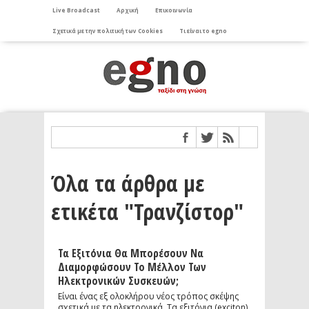
Live Broadcast
Αρχική
Επικοινωνία
Σχετικά με την πολιτική των Cookies
Τι είναι το egno
Όλα τα άρθρα με
ετικέτα "Τρανζίστορ"
Τα Εξιτόνια Θα Μπορέσουν Να
Διαμορφώσουν Το Μέλλον Των
Ηλεκτρονικών Συσκευών;
Είναι ένας εξ ολοκλήρου νέος τρόπος σκέψης
σχετικά με τα ηλεκτρονικά. Τα εξιτόνια (exciton)