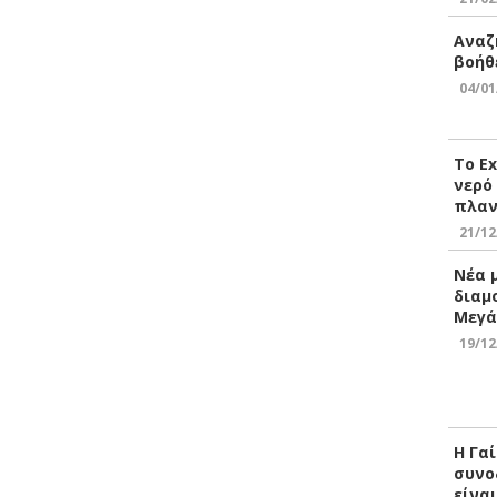
Αναζ
βοήθ
04/01
Το E
νερό
πλαν
21/12
Νέα 
διαμ
Μεγά
19/12
Η Γα
συνο
είνα