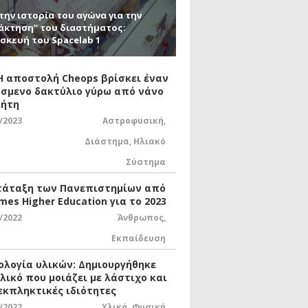
την ιστορία του αγώνα για την
άκτηση” του διαστήματος:
σκευή του Spacelab 1
 Η αποστολή Cheops βρίσκει έναν
σμενο δακτύλιο γύρω από νάνο
ήτη
/2023
Αστροφυσική
,
Διάστημα
,
Ηλιακό
Σύστημα
τάταξη των Πανεπιστημίων από
mes Higher Education για το 2023
/2022
Άνθρωπος
,
Εκπαίδευση
ολογία υλικών: Δημιουργήθηκε
υλικό που μοιάζει με λάστιχο και
 εκπληκτικές ιδιότητες
/2022
Υλικά
,
Φυσική