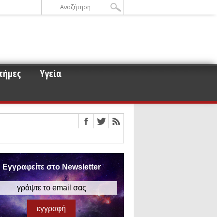
τήμες
Υγεία
ε την σκοτεινή ύλη
οειδών και μετεωροειδών στη
ου για τα άστρα νετρονίων
Εγγραφείτε στο Newsletter
 αυτό
ισμό των βαρυτικών κυμάτων
έρος 3)