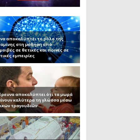
ς εφαρμογές τους (Μέρος 2)
μανένιο και πυριτένιο (Μέρος
το ΜΙΤ)
ου ΑΠΘ)
να αποκαλύπτει το ρόλο της
αμίνης στη μάθηση από
μοιβές σε θετικές και ποινές σε
τικές εμπειρίες
έρευνα αποκαλύπτει ότι τα μωρά
ίνουν καλύτερα τη γλώσσα μέσω
ικών τραγουδιών