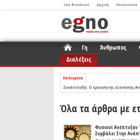
Live Broadcast
Αρχική
Επικοινωνία
Γη
Άνθρωπος
Διαλέξεις
Επιλεγμένα
Συνέντευξη: Ο ερευνητής Διονύσης Αν
ΝΕLIOTA: Το ερευνητικό πρόγραμμα
Σελήνη
Podcast: Συζήτηση με τον καθηγητή 
Όλα τα άρθρα με ετ
Podcast: Ο Διονύσης Σιμόπουλος απα
Άρθρο με αφορμή το Nobel Φυσικής τ
Φυσικοί Ανέπτυξαν Τ
Συνέντευξη: Το ελληνικό εκπαιδευτικ
Συμβάλει Στην Ανάπ