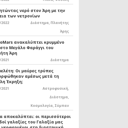
ητώντας νερό στον Άρη με την
εια των νετρονίων
/2022
Διάστημα
,
Πλανήτης
Άρης
xoMars ανακαλύπτει κρυμμένο
 στο Μεγάλο Φαράγγι του
ήτη Άρη
/2021
Διάστημα
μελέτη: Οι μαύρες τρύπες
ορφώθηκαν αμέσως μετά τη
λη Έκρηξη;
/2021
Αστροφυσική
,
Διάστημα
,
Κοσμολογία
,
Σύμπαν
ία αποκαλύπτει: οι περισσότεροι
δοί γαλαξίες του Γαλαξία μας
ι νεοφερμένοι στη διαστημική