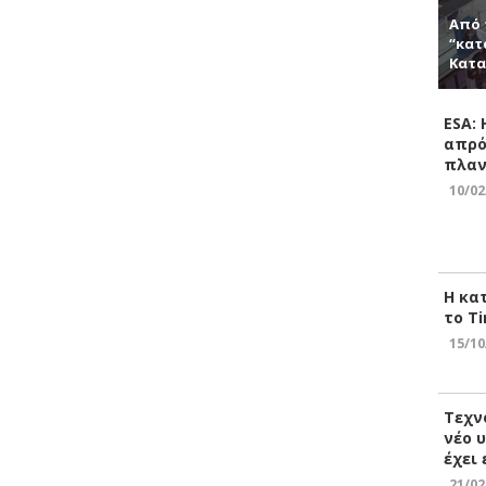
Από 
“κατ
Κατα
ESA:
απρό
πλαν
10/02
Η κα
το Ti
15/10
Τεχν
νέο 
έχει
21/02