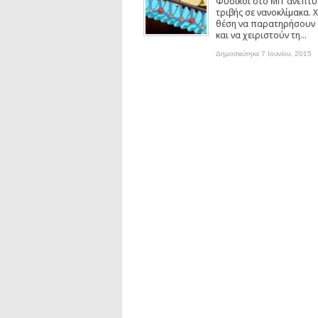
Συνέντευξη: Ο ερευνητής Νανοτεχνολ
Φυσικοί στο MIT ανέπτυ
τριβής σε νανοκλίμακα. Χ
Συνέντευξη: Συζητώντας με τον ερευ
θέση να παρατηρήσουν 
1)
και να χειριστούν τη...
podcast: Τι είναι τα Βαρυτικά Κύματ
Δημοσιεύτηκε 7 Ιουνίου, 2015
podcast: Αναζητώντας τα Βαρυτικά Κ