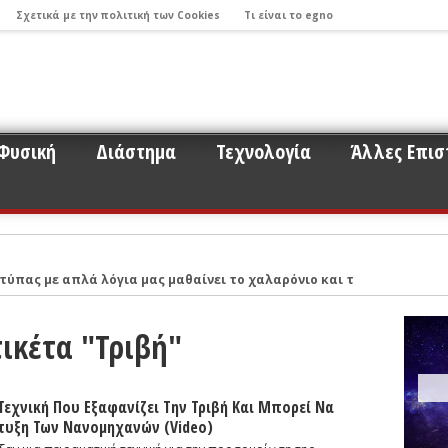
Σχετικά με την πολιτική των Cookies
Τι είναι το egno
Φυσική
Διάστημα
Τεχνολογία
Άλλες Επισ
τύπας με απλά λόγια μας μαθαίνει το χαλαρόνιο και τη σχέση του μ
 παρακολούθησης εκλάμψεων λόγω προσκρούσεων παραγήινων αστερ
Νικόλαο Στεργιούλα με αφορμή το σημαντικό εύρημα της εργασίας τ
ικέτα "Τριβή"
ντά σε ερωτήματα για το σύμπαν και την έρευνα που σχετίζεται με
ου 2017: Οι βηματισμοί της Επιστήμης και η πορεία προς τον εντοπ
εχνική Που Εξαφανίζει Την Τριβή Και Μπορεί Να
ό σύστημα με τα μάτια ενός νέου ερευνητή όπως ο κ. Μπάμπουλης (Μ
τυξη Των Νανομηχανών (video)