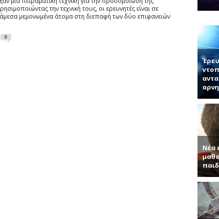
ογίας κ. Μπάμπουλης περιγράφει τη δομή των νέων 2D υλικών και τι
ξαν μια πειραματική τεχνική για την προσομοίωση της
ρησιμοποιώντας την τεχνική τους, οι ερευνητές είναι σε
νητή κ. Παντελή Μπάμπουλη για τα ενδιαφέροντα τεχνητά υλικά, γερ
άμεσα μεμονωμένα άτομα στη διεπαφή των δύο επιφανειών
α (Συνέντευξη με τον Ερωτόκριτο Κατσαβουνίδη, διευθυντή έρευνας σ
0
ύματα (Συνέντευξη με τον Χρήστο Τσάγκα, Αναπληρωτή Καθηγητή τ
Έρευ
ντοπ
αντα
αρνη
Νέα 
μαθα
παιδ