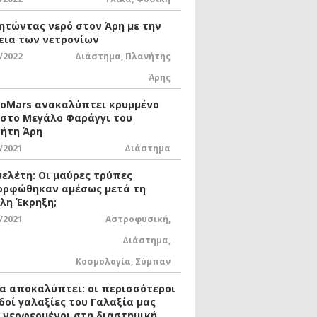
ητώντας νερό στον Άρη με την
εια των νετρονίων
/2022
Διάστημα
,
Πλανήτης
Άρης
xoMars ανακαλύπτει κρυμμένο
 στο Μεγάλο Φαράγγι του
ήτη Άρη
/2021
Διάστημα
μελέτη: Οι μαύρες τρύπες
ορφώθηκαν αμέσως μετά τη
λη Έκρηξη;
/2021
Αστροφυσική
,
Διάστημα
,
Κοσμολογία
,
Σύμπαν
ία αποκαλύπτει: οι περισσότεροι
δοί γαλαξίες του Γαλαξία μας
ι νεοφερμένοι στη διαστημική