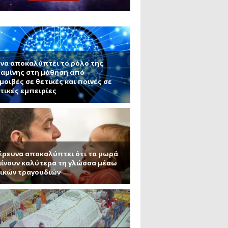
μανένιο και πυριτένιο (Μέρος
το ΜΙΤ)
ου ΑΠΘ)
να αποκαλύπτει το ρόλο της
αμίνης στη μάθηση από
μοιβές σε θετικές και ποινές σε
τικές εμπειρίες
έρευνα αποκαλύπτει ότι τα μωρά
ίνουν καλύτερα τη γλώσσα μέσω
ικών τραγουδιών