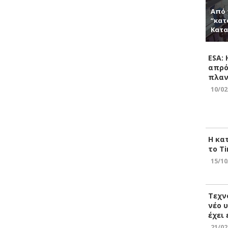
Από 
“κατ
Κατα
ESA:
απρό
πλαν
10/02
Η κα
το Ti
15/10
Τεχν
νέο 
έχει
21/02