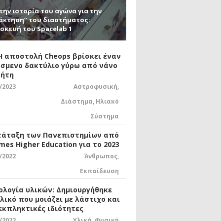
την ιστορία του αγώνα για την
άκτηση” του διαστήματος:
σκευή του Spacelab 1
 Η αποστολή Cheops βρίσκει έναν
σμενο δακτύλιο γύρω από νάνο
ήτη
/2023
Αστροφυσική
,
Διάστημα
,
Ηλιακό
Σύστημα
τάταξη των Πανεπιστημίων από
mes Higher Education για το 2023
/2022
Άνθρωπος
,
Εκπαίδευση
ολογία υλικών: Δημιουργήθηκε
υλικό που μοιάζει με λάστιχο και
 εκπληκτικές ιδιότητες
/2022
Υλικά
,
Φυσική