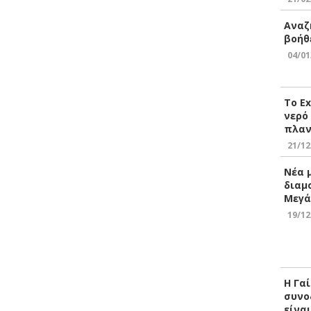
Αναζ
βοήθ
04/01
Το E
νερό
πλαν
21/12
Νέα 
διαμ
Μεγά
19/12
Η Γα
συνο
είνα