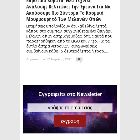
Βαρυτικά Κύματα: Νέα Τεχνική
Ανάλυσης Βελτιώνει Την Έρευνα Για Να
Ακούσουμε Πιο Σύντομα Το Κοσμικό
Μουρμουρητό Των Μελανών Οπών
Εκτιμήσεις υπολογίζουν ότι κάθε λίγα λεπτά,
κάπου στο σύμπαν, συγχωνεύεται ένα ζευγάρι
μελανών οπών αστρικής μάζας, όπως αυτά που
παρατηρήθηκαν από τα LIGO και Virgo. Για τα
διπλά άστρα νετρονίων, συγχωνεύσεις
συμβαίνουν κάθε 15 δευτερόλεπτα ή τόσο....
Δημοσιεύτηκε 17 Απριλίου, 2018
0
Εγγραφείτε στο Newsletter