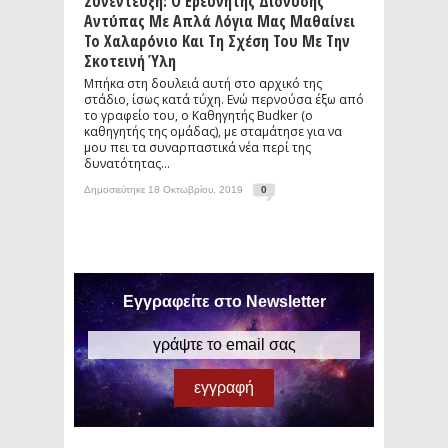
Συνέντευξη: Ο Ερευνητής Διονύσης
Αντύπας Με Απλά Λόγια Μας Μαθαίνει
Το Χαλαρόνιο Και Τη Σχέση Του Με Την
Σκοτεινή Ύλη
Μπήκα στη δουλειά αυτή στο αρχικό της
στάδιο, ίσως κατά τύχη. Ενώ περνούσα έξω από
το γραφείο του, ο Καθηγητής Budker (ο
καθηγητής της ομάδας), με σταμάτησε για να
μου πει τα συναρπαστικά νέα περί της
δυνατότητας...
Δημοσιεύτηκε 18 Οκτωβρίου, 2019
0
Εγγραφείτε στο Newsletter