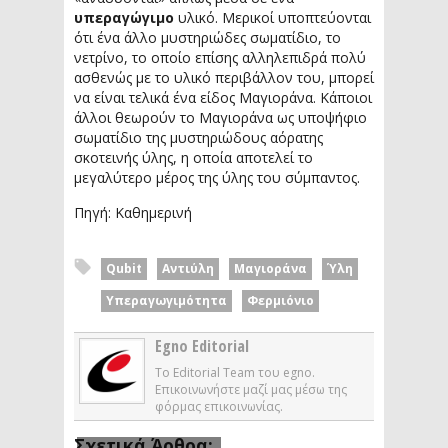
υπεραγώγιμο
υλικό. Μερικοί υποπτεύονται
ότι ένα άλλο μυστηριώδες σωματίδιο, το
νετρίνο, το οποίο επίσης αλληλεπιδρά πολύ
ασθενώς με το υλικό περιβάλλον του, μπορεί
να είναι τελικά ένα είδος Μαγιοράνα. Κάποιοι
άλλοι θεωρούν το Μαγιοράνα ως υποψήφιο
σωματίδιο της μυστηριώδους αόρατης
σκοτεινής ύλης, η οποία αποτελεί το
μεγαλύτερο μέρος της ύλης του σύμπαντος.
Πηγή: Καθημερινή
Qubit
Αντιύλη
Μαγιοράνα
Ύλη
Υπεραγωγιμότητα
Φερμιόνιο
Egno Editorial
Το Editorial Team του egno.
Επικοινωνήστε μαζί μας μέσω της
φόρμας επικοινωνίας.
Σχετικά Άρθρα: