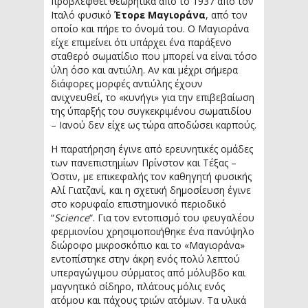
προβλεφθεί θεωρητικά από το 1937 από τον
Ιταλό φυσικό
Έτορε Μαγιοράνα
, από τον
οποίο και πήρε το όνομά του. Ο Μαγιοράνα
είχε επιμείνει ότι υπάρχει ένα παράξενο
σταθερό σωματίδιο που μπορεί να είναι τόσο
ύλη όσο και αντιύλη. Αν και μέχρι σήμερα
διάφορες μορφές αντιύλης έχουν
ανιχνευθεί, το «κυνήγι» για την επιβεβαίωση
της ύπαρξής του συγκεκριμένου σωματιδίου
– Ιανού δεν είχε ως τώρα αποδώσει καρπούς.
Η παρατήρηση έγινε από ερευνητικές ομάδες
των πανεπιστημίων Πρίνστον και Τέξας –
Όστιν, με επικεφαλής τον καθηγητή φυσικής
Αλί Γιατζανί, και η σχετική δημοσίευση έγινε
στο κορυφαίο επιστημονικό περιοδικό
“
Science
“. Για τον εντοπισμό του φευγαλέου
φερμιονίου χρησιμοποιήθηκε ένα πανύψηλο
διώροφο μικροσκόπιο και το «Μαγιοράνα»
εντοπίστηκε στην άκρη ενός πολύ λεπτού
υπεραγώγιμου σύρματος από μόλυβδο και
μαγνητικό σίδηρο, πλάτους μόλις ενός
ατόμου και πάχους τριών ατόμων. Τα υλικά