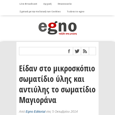
Live Broadcast
Αρχική
Επικοινωνία
Σχετικά με την πολιτική των Cookies
Τι είναι το egno
Είδαν στο μικροσκόπιο
σωματίδιο ύλης και
αντιύλης το σωματίδιο
Μαγιοράνα
Από
Egno Editorial
στις 5 Οκτωβρίου 2014