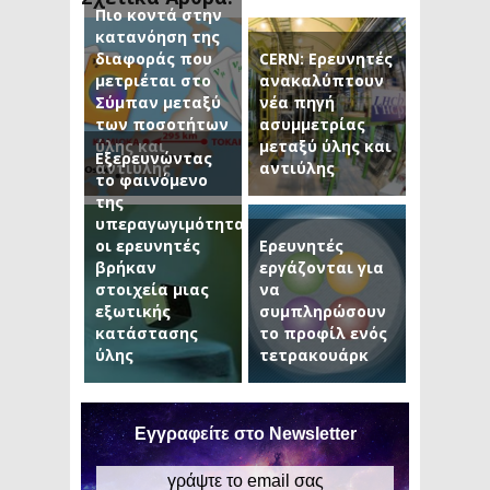
Πιο κοντά στην
κατανόηση της
διαφοράς που
CERN: Ερευνητές
μετριέται στο
ανακαλύπτουν
Σύμπαν μεταξύ
νέα πηγή
των ποσοτήτων
ασυμμετρίας
ύλης και
μεταξύ ύλης και
Εξερευνώντας
αντιύλης
αντιύλης
το φαινόμενο
της
υπεραγωγιμότητας
οι ερευνητές
Ερευνητές
βρήκαν
εργάζονται για
στοιχεία μιας
να
εξωτικής
συμπληρώσουν
κατάστασης
το προφίλ ενός
ύλης
τετρακουάρκ
Εγγραφείτε στο Newsletter