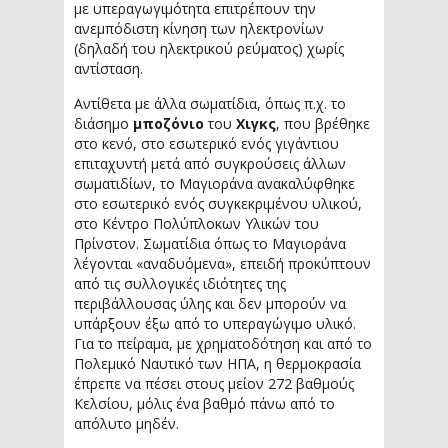
με υπεραγωγιμότητα επιτρέπουν την
ανεμπόδιστη κίνηση των ηλεκτρονίων
(δηλαδή του ηλεκτρικού ρεύματος) χωρίς
αντίσταση.
Αντίθετα με άλλα σωματίδια, όπως π.χ. το
διάσημο
μποζόνιο
του
Χιγκς
, που βρέθηκε
στο κενό, στο εσωτερικό ενός γιγάντιου
επιταχυντή μετά από συγκρούσεις άλλων
σωματιδίων, το Μαγιοράνα ανακαλύφθηκε
στο εσωτερικό ενός συγκεκριμένου υλικού,
στο Κέντρο Πολύπλοκων Υλικών του
Πρίνστον. Σωματίδια όπως το Μαγιοράνα
λέγονται «αναδυόμενα», επειδή προκύπτουν
από τις συλλογικές ιδιότητες της
περιβάλλουσας ύλης και δεν μπορούν να
υπάρξουν έξω από το υπεραγώγιμο υλικό.
Για το πείραμα, με χρηματοδότηση και από το
Πολεμικό Ναυτικό των ΗΠΑ, η θερμοκρασία
έπρεπε να πέσει στους μείον 272 βαθμούς
Κελσίου, μόλις ένα βαθμό πάνω από το
απόλυτο μηδέν.