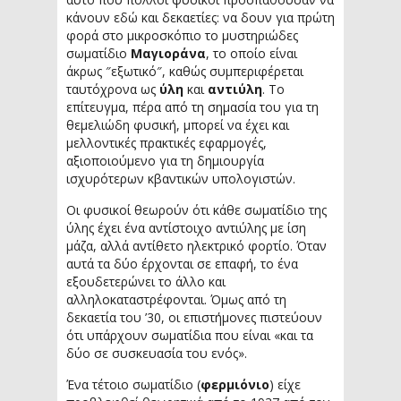
κάνουν εδώ και δεκαετίες: να δουν για πρώτη
φορά στο μικροσκόπιο το μυστηριώδες
σωματίδιο
Μαγιοράνα
, το οποίο είναι
άκρως ″εξωτικό″, καθώς συμπεριφέρεται
ταυτόχρονα ως
ύλη
και
αντιύλη
. Το
επίτευγμα, πέρα από τη σημασία του για τη
θεμελιώδη φυσική, μπορεί να έχει και
μελλοντικές πρακτικές εφαρμογές,
αξιοποιούμενο για τη δημιουργία
ισχυρότερων κβαντικών υπολογιστών.
Οι φυσικοί θεωρούν ότι κάθε σωματίδιο της
ύλης έχει ένα αντίστοιχο αντιύλης με ίση
μάζα, αλλά αντίθετο ηλεκτρικό φορτίο. Όταν
αυτά τα δύο έρχονται σε επαφή, το ένα
εξουδετερώνει το άλλο και
αλληλοκαταστρέφονται. Όμως από τη
δεκαετία του ’30, οι επιστήμονες πιστεύουν
ότι υπάρχουν σωματίδια που είναι «και τα
δύο σε συσκευασία του ενός».
Ένα τέτοιο σωματίδιο (
φερμιόνιο
) είχε