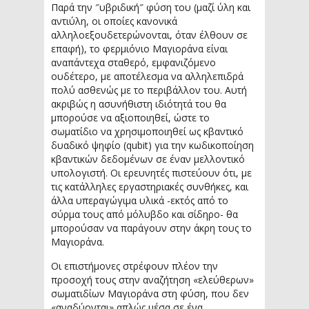
Παρά την ″υβριδική″ φύση του (μαζί ύλη και
αντιύλη, οι οποίες κανονικά
αλληλοεξουδετερώνονται, όταν έλθουν σε
επαφή), το φερμιόνιο Μαγιοράνα είναι
αναπάντεχα σταθερό, εμφανιζόμενο
ουδέτερο, με αποτέλεσμα να αλληλεπιδρά
πολύ ασθενώς με το περιβάλλον του. Αυτή
ακριβώς η ασυνήθιστη ιδιότητά του θα
μπορούσε να αξιοποιηθεί, ώστε το
σωματίδιο να χρησιμοποιηθεί ως κβαντικό
δυαδικό ψηφίο (qubit) για την κωδικοποίηση
κβαντικών δεδομένων σε έναν μελλοντικό
υπολογιστή. Οι ερευνητές πιστεύουν ότι, με
τις κατάλληλες εργαστηριακές συνθήκες, και
άλλα υπεραγώγιμα υλικά -εκτός από το
σύρμα τους από μόλυβδο και σίδηρο- θα
μπορούσαν να παράγουν στην άκρη τους το
Μαγιοράνα.
Οι επιστήμονες στρέφουν πλέον την
προσοχή τους στην αναζήτηση «ελεύθερων»
σωματιδίων Μαγιοράνα στη φύση, που δεν
«αναδύονται» απλώς μέσα σε ένα