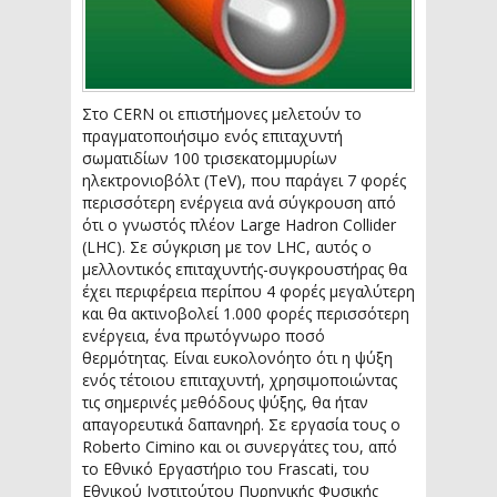
Στο CERN οι επιστήμονες μελετούν το
πραγματοποιήσιμο ενός επιταχυντή
σωματιδίων 100 τρισεκατομμυρίων
ηλεκτρονιοβόλτ (TeV), που παράγει 7 φορές
περισσότερη ενέργεια ανά σύγκρουση από
ότι ο γνωστός πλέον Large Hadron Collider
(LHC). Σε σύγκριση με τον LHC, αυτός ο
μελλοντικός επιταχυντής-συγκρουστήρας θα
έχει περιφέρεια περίπου 4 φορές μεγαλύτερη
και θα ακτινοβολεί 1.000 φορές περισσότερη
ενέργεια, ένα πρωτόγνωρο ποσό
θερμότητας. Είναι ευκολονόητο ότι η ψύξη
ενός τέτοιου επιταχυντή, χρησιμοποιώντας
τις σημερινές μεθόδους ψύξης, θα ήταν
απαγορευτικά δαπανηρή. Σε εργασία τους ο
Roberto Cimino και οι συνεργάτες του, από
το Εθνικό Εργαστήριο του Frascati, του
Εθνικού Ινστιτούτου Πυρηνικής Φυσικής