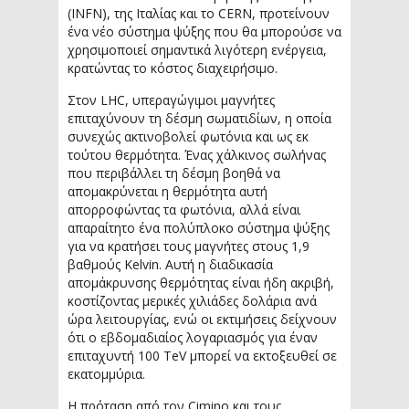
(INFN), της Ιταλίας και το CERN, προτείνουν
ένα νέο σύστημα ψύξης που θα μπορούσε να
χρησιμοποιεί σημαντικά λιγότερη ενέργεια,
κρατώντας το κόστος διαχειρήσιμο.
Στον LHC, υπεραγώγιμοι μαγνήτες
επιταχύνουν τη δέσμη σωματιδίων, η οποία
συνεχώς ακτινοβολεί φωτόνια και ως εκ
τούτου θερμότητα. Ένας χάλκινος σωλήνας
που περιβάλλει τη δέσμη βοηθά να
απομακρύνεται η θερμότητα αυτή
απορροφώντας τα φωτόνια, αλλά είναι
απαραίτητο ένα πολύπλοκο σύστημα ψύξης
για να κρατήσει τους μαγνήτες στους 1,9
βαθμούς Kelvin. Αυτή η διαδικασία
απομάκρυνσης θερμότητας είναι ήδη ακριβή,
κοστίζοντας μερικές χιλιάδες δολάρια ανά
ώρα λειτουργίας, ενώ οι εκτιμήσεις δείχνουν
ότι ο εβδομαδιαίος λογαριασμός για έναν
επιταχυντή 100 TeV μπορεί να εκτοξευθεί σε
εκατομμύρια.
Η πρόταση από τον Cimino και τους