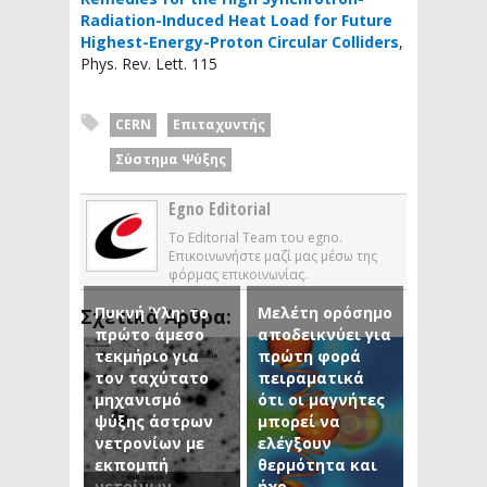
Radiation-Induced Heat Load for Future
Highest-Energy-Proton Circular Colliders
,
Phys. Rev. Lett. 115
CERN
Επιταχυντής
Σύστημα Ψύξης
Egno Editorial
Το Editorial Team του egno.
Επικοινωνήστε μαζί μας μέσω της
φόρμας επικοινωνίας.
Πυκνή Ύλη: το
Μελέτη ορόσημο
Σχετικά Άρθρα:
πρώτο άμεσο
αποδεικνύει για
τεκμήριο για
πρώτη φορά
τον ταχύτατο
πειραματικά
μηχανισμό
ότι οι μαγνήτες
ψύξης άστρων
μπορεί να
νετρονίων με
ελέγξουν
εκπομπή
θερμότητα και
νετρίνων
ήχο