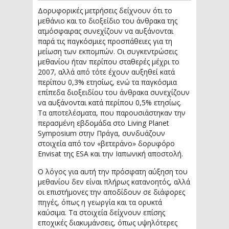
Δορυφορικές μετρήσεις δείχνουν ότι το
μεθάνιο και το διοξείδιο του άνθρακα της
ατμόσφαιρας συνεχίζουν να αυξάνονται
παρά τις παγκόσμιες προσπάθειες για τη
μείωση των εκπομπών. Οι συγκεντρώσεις
μεθανίου ήταν περίπου σταθερές μέχρι το
2007, αλλά από τότε έχουν αυξηθεί κατά
περίπου 0,3% ετησίως, ενώ τα παγκόσμια
επίπεδα διοξειδίου του άνθρακα συνεχίζουν
να αυξάνονται κατά περίπου 0,5% ετησίως.
Τα αποτελέσματα, που παρουσιάστηκαν την
περασμένη εβδομάδα στο Living Planet
Symposium στην Πράγα, συνδυάζουν
στοιχεία από τον «βετεράνο» δορυφόρο
Envisat της ESA και την Ιαπωνική αποστολή.
Ο λόγος για αυτή την πρόσφατη αύξηση του
μεθανίου δεν είναι πλήρως κατανοητός, αλλά
οι επιστήμονες την αποδίδουν σε διάφορες
πηγές, όπως η γεωργία και τα ορυκτά
καύσιμα. Τα στοιχεία δείχνουν επίσης
εποχικές διακυμάνσεις, όπως υψηλότερες