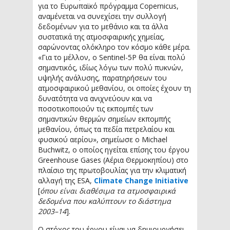
για το Ευρωπαϊκό πρόγραμμα Copernicus,
αναμένεται να συνεχίσει την συλλογή
δεδομένων για το μεθάνιο και τα άλλα
συστατικά της ατμοσφαιρικής χημείας,
σαρώνοντας ολόκληρο τον κόσμο κάθε μέρα.
«Για το μέλλον, ο Sentinel-5P θα είναι πολύ
σημαντικός, ιδίως λόγω των πολύ πυκνών,
υψηλής ανάλυσης, παρατηρήσεων του
ατμοσφαιρικού μεθανίου, οι οποίες έχουν τη
δυνατότητα να ανιχνεύουν και να
ποσοτικοποιούν τις εκπομπές των
σημαντικών θερμών σημείων εκπομπής
μεθανίου, όπως τα πεδία πετρελαίου και
φυσικού αερίου», σημείωσε ο Michael
Buchwitz, ο οποίος ηγείται επίσης του έργου
Greenhouse Gases (Αέρια Θερμοκηπίου) στο
πλαίσιο της πρωτοβουλίας για την κλιματική
αλλαγή της ESA,
Climate Change Initiative
[
όπου είναι διαθέσιμα τα ατμοσφαιρικά
δεδομένα που καλύπτουν το διάστημα
2003–14
].
Ο στόχος του έργου είναι να δημιουργήσει