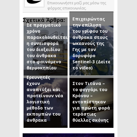
Επικοινωνήστε μαζί μας μέσω της
φόρμας επικοινωνίας.
Επιχειρώντας
Σχετικά Άρθρα:
Σε πραγματικό
την επίλυση
χρόνο
του γρίφου του
παρακολουθείται
άνθρακα στους
η συνεισφορά
ωκεανούς της
του διοξειδίου
Γης με τον
του άνθρακα
δορυφόρο
στο φαινόμενο
Sentinel-3 (Δείτε
θερμοκηπίου
το video)
Ερευνητές
έχουν
Στον Τιτάνα –
αναπτύξει και
το φεγγάρι του
προτείνουν νέα
Κρόνου –
λογιστική
εντοπίστηκαν
μέθοδο των
για πρώτη φορά
εκπομπών του
τεράστιες
άνθρακα
θύελλες σκόνης