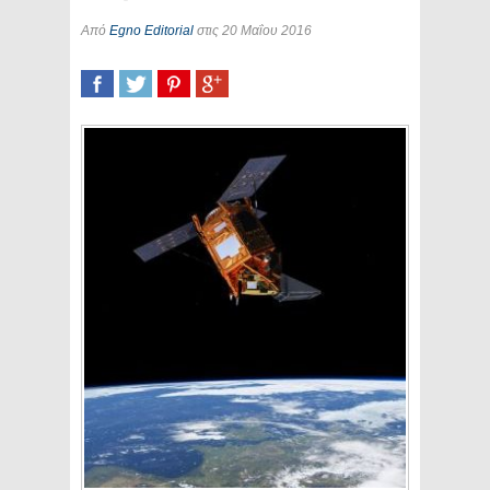
Από
Egno Editorial
στις 20 Μαΐου 2016
SHARE
TWEET
SHARE
SHARE