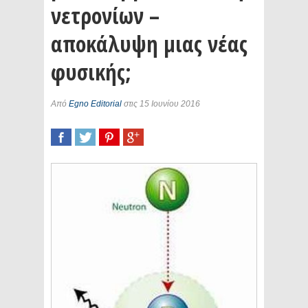
νετρονίων –
αποκάλυψη μιας νέας
φυσικής;
Από
Egno Editorial
στις 15 Ιουνίου 2016
SHARE
TWEET
SHARE
SHARE