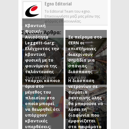
Egno Editorial
Το Editorial Team του egno.
Επικοινωνήστε μαζί μας μέσω της
φόρμας επικοινωνίας.
Κβαντική
Φυσική-
Σχετικά Άρθρα:
Ανισότητα
Σε πείραμα στο
Leggett-Garg:
CERN οι
Ελέγχοντας την
επιστήμονες
κβαντική
διακρίνουν
φυσική με το
σημάδια μια
φαινόμενο της
σπάνιας
ταλάντευσης
διάσπασης
των νετρίνων
καονίου
Υπάρχει κάποιο
Η διάσπαση
όριο στο
νετρονίων σε
μέγεθος του
σωμάτια
πλαισίου στο
σκοτεινής ύλης
οποίο μπορεί
θα μπορούσε να
να θεωρηθεί ότι
λύσει τη
υπάρχουν
διαφωνία που
κβαντικές
εμφανίζεται
υπερθέσεις;
στα πειράματα