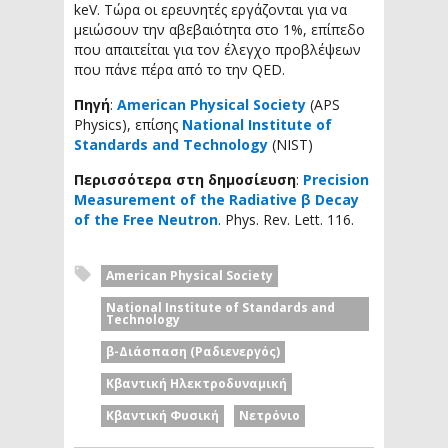
keV. Τώρα οι ερευνητές εργάζονται για να
μειώσουν την αβεβαιότητα στο 1%, επίπεδο
που απαιτείται για τον έλεγχο προβλέψεων
που πάνε πέρα από το την QED.
Πηγή
:
American Physical Society
(APS
Physics), επίσης
National Institute of
Standards and Technology
(NIST)
Περισσότερα στη δημοσίευση
:
Precision
Measurement of the Radiative β Decay
of the Free Neutron
. Phys. Rev. Lett. 116.
American Physical Society
National Institute of Standards and
Technology
β-Διάσπαση (Ραδιενεργός)
Κβαντική Ηλεκτροδυναμική
Κβαντική Φυσική
Νετρόνιο