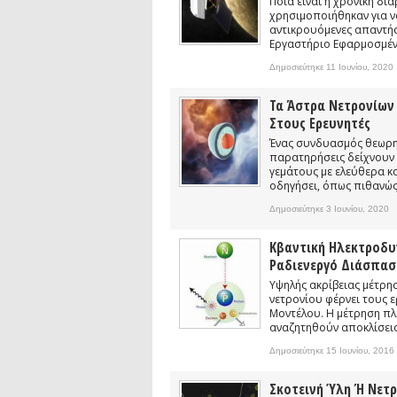
Ποια είναι η χρονική δι
Συνέντευξη: Ο ερευνητής Νανοτεχνολ
χρησιμοποιήθηκαν για ν
Συνέντευξη: Συζητώντας με τον ερευ
αντικρουόμενες απαντήσ
1)
Εργαστήριο Εφαρμοσμένη
podcast: Τι είναι τα Βαρυτικά Κύματ
Δημοσιεύτηκε 11 Ιουνίου, 2020
podcast: Αναζητώντας τα Βαρυτικά Κ
Τα Άστρα Νετρονίων
Στους Ερευνητές
Ένας συνδυασμός θεωρη
παρατηρήσεις δείχνουν 
γεμάτους με ελεύθερα κ
οδηγήσει, όπως πιθανώς 
Δημοσιεύτηκε 3 Ιουνίου, 2020
Κβαντική Ηλεκτροδυ
Ραδιενεργό Διάσπασ
Υψηλής ακρίβειας μέτρη
νετρονίου φέρνει τους ε
Μοντέλου. Η μέτρηση πλη
αναζητηθούν αποκλίσεις 
Δημοσιεύτηκε 15 Ιουνίου, 2016
Σκοτεινή Ύλη Ή Νετρ