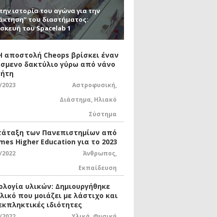
την ιστορία του αγώνα για την
άκτηση” του διαστήματος:
σκευή του Spacelab 1
 Η αποστολή Cheops βρίσκει έναν
σμενο δακτύλιο γύρω από νάνο
ήτη
/2023
Αστροφυσική
,
Διάστημα
,
Ηλιακό
Σύστημα
τάταξη των Πανεπιστημίων από
mes Higher Education για το 2023
/2022
Άνθρωπος
,
Εκπαίδευση
ολογία υλικών: Δημιουργήθηκε
υλικό που μοιάζει με λάστιχο και
 εκπληκτικές ιδιότητες
/2022
Υλικά
,
Φυσική