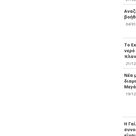
Αναζ
βοήθ
04/01
Το E
νερό
πλαν
21/12
Νέα 
διαμ
Μεγά
19/12
Η Γα
συνο
είνα