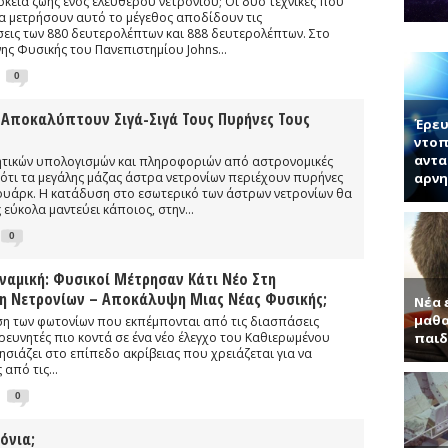
άρκεια ζωής ενός ελεύθερου νετρονίου; Οι δυο τεχνικές που
ογίας κ. Μπάμπουλης περιγράφει τη δομή των νέων 2D υλικών και τι
α μετρήσουν αυτό το μέγεθος αποδίδουν τις
νητή κ. Παντελή Μπάμπουλη για τα ενδιαφέροντα τεχνητά υλικά, γερ
εις των 880 δευτερολέπτων και 888 δευτερολέπτων. Στο
ς Φυσικής του Πανεπιστημίου Johns...
α (Συνέντευξη με τον Ερωτόκριτο Κατσαβουνίδη, διευθυντή έρευνας σ
0
ύματα (Συνέντευξη με τον Χρήστο Τσάγκα, Αναπληρωτή Καθηγητή τ
 Αποκαλύπτουν Σιγά-Σιγά Τους Πυρήνες Τους
Έρευ
ντοπ
αντα
τικών υπολογισμών και πληροφοριών από αστρονομικές
ότι τα μεγάλης μάζας άστρα νετρονίων περιέχουν πυρήνες
αρνη
ουάρκ. Η κατάδυση στο εσωτερικό των άστρων νετρονίων θα
εύκολα μαντεύει κάποιος, στην...
0
ναμική: Φυσικοί Μέτρησαν Κάτι Νέο Στη
η Νετρονίων – Αποκάλυψη Μιας Νέας Φυσικής;
Νέα 
μαθα
ση των φωτονίων που εκπέμπονται από τις διασπάσεις
ρευνητές πιο κοντά σε ένα νέο έλεγχο του Καθιερωμένου
παιδ
σιάζει στο επίπεδο ακρίβειας που χρειάζεται για να
από τις...
0
όνια;