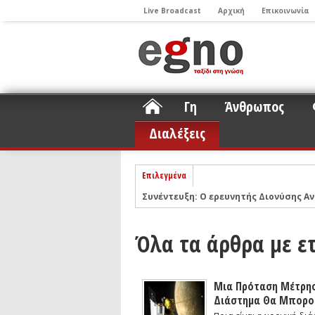
Live Broadcast
Αρχική
Επικοινωνία
Γη
Άνθρωπος
Διαλέξεις
Επιλεγμένα
Συνέντευξη: Ο ερευνητής Διονύσης Αν
ΝΕLIOTA: Το ερευνητικό πρόγραμμα
Σελήνη
Podcast: Συζήτηση με τον καθηγητή 
Όλα τα άρθρα με ε
Podcast: Ο Διονύσης Σιμόπουλος απα
Άρθρο με αφορμή το Nobel Φυσικής τ
Μια Πρόταση Μέτρησ
Συνέντευξη: Το ελληνικό εκπαιδευτικ
Διάστημα Θα Μπορού