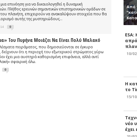
 μια επινόηση για να δικαιολογηθεί η δυναμική
Από 
ών. Πλήθος ερευνών σημαντικών επιστημονικών ομάδων σε
“κατ
του πλανήτη, επιχειρούν να ανακαλύψουν στοιχεία που θα
Κατα
ορισμό αυτής της μυστηριώδους...
014
0
ESA:
μα» Του Πυρήνα Μοιάζει Να Είναι Πολύ Μαλακό
απρό
πλαν
λέσματα πειράματος, που δημοσιεύονται σε έγκυρο
, δείχνουν ότι η περιοχή του εξωτερικού στρώματος γύρω
10/02
ν έχει μια αυστηρά καθορισμένη επιφάνεια, αλλά αντί
αλακή» σφαιρική άλω.
0
Η κα
το Ti
15/10
Τεχν
νέο 
έχει
21/02