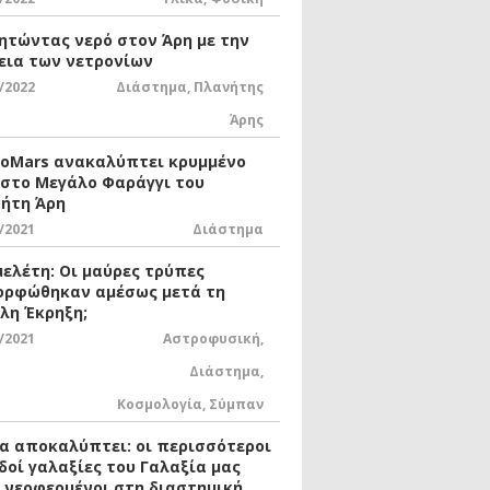
ητώντας νερό στον Άρη με την
εια των νετρονίων
/2022
Διάστημα
,
Πλανήτης
Άρης
xoMars ανακαλύπτει κρυμμένο
 στο Μεγάλο Φαράγγι του
ήτη Άρη
/2021
Διάστημα
μελέτη: Οι μαύρες τρύπες
ορφώθηκαν αμέσως μετά τη
λη Έκρηξη;
/2021
Αστροφυσική
,
Διάστημα
,
Κοσμολογία
,
Σύμπαν
ία αποκαλύπτει: οι περισσότεροι
δοί γαλαξίες του Γαλαξία μας
ι νεοφερμένοι στη διαστημική