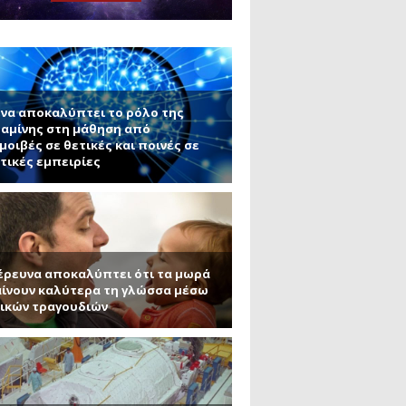
ς εφαρμογές τους (Μέρος 2)
μανένιο και πυριτένιο (Μέρος
το ΜΙΤ)
ου ΑΠΘ)
να αποκαλύπτει το ρόλο της
αμίνης στη μάθηση από
μοιβές σε θετικές και ποινές σε
τικές εμπειρίες
έρευνα αποκαλύπτει ότι τα μωρά
ίνουν καλύτερα τη γλώσσα μέσω
ικών τραγουδιών