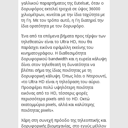
γαλλικού παραρτήματος της Eutelsat, όταν ο
δορυφόρος εκτελεί τροχιά σε ύψος 36000
χιλιομέτρων, κινείται με την ίδια ταχύτητα με
τη Γη. Με τον τρόπο αυτό, η Γη διατηρεί την
ίδια ορατότητα με τον δορυφόρο.
Ένα από τα επόμενα βήματα προς τέρψιν των
τηλεθεατών είναι το Ultra HD, που θα
παράσχει εικόνα εφάμιλλη εκείνης του
κινηματογράφου. Η διαθεσιμότητα
δορυφορικού bandwidth και η ευρεία κάλυψη
δίνει στον τηλεθεατή τη δυνατότητα να
βλέπει σήμα της ίδιας ποιότητας με τη
δορυφορική κάλυψη. Όπως λέει ο Ντερουντί,
«το Ultra HD είναι η τηλεόραση του αύριο.
Προσφέρει πολύ υψηλότερη ποιότητα
εικόνας από το HD, τέσσερις φορές
περισσότερα pixels από το HD. Οκτώ
εκατομμύρια pixels, αλλά και καλύτερης
ποιότητας pixels».
Χάρη στη συνεχή πρόοδο της τηλεοπτικής και
δορυφορικής βιομηχανίας, στο εγγύς μέλλον