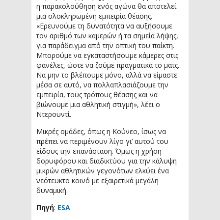
η παρακολούθηση ενός αγώνα θα αποτελεί
μια ολοκληρωμένη εμπειρία θέασης.
«Ερευνούμε τη δυνατότητα να αυξήσουμε
τον αριθμό των καμερών ή τα σημεία λήψης,
για παράδειγμα από την οπτική του παίκτη.
Μπορούμε να εγκαταστήσουμε κάμερες στις
φανέλες, ώστε να ζούμε πραγματικά το ματς.
Να μην το βλέπουμε μόνο, αλλά να είμαστε
μέσα σε αυτό, να πολλαπλασιάζουμε την
εμπειρία, τους τρόπους θέασης και να
βιώνουμε μια αθλητική στιγμή», λέει ο
Ντερουντί.
Μικρές ομάδες, όπως η Κούνεο, ίσως να
πρέπει να περιμένουν λίγο γι’ αυτού του
είδους την επανάσταση. Όμως η χρήση
δορυφόρου και διαδικτύου για την κάλυψη
μικρών αθλητικών γεγονότων ελκύει ένα
νεότευκτο κοινό με εξαιρετικά μεγάλη
δυναμική.
Πηγή
:
ESA