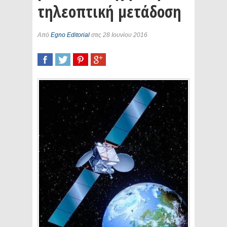
τηλεοπτική μετάδοση
Από
Egno Editorial
στις 28 Ιουνίου 2016
SHARE
TWEET
SHARE
SHARE