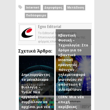
Internet
Δορυφόρος
Μετάδοση
Ποδόσφαιρο
Egno Editorial
Το Editorial Team του egno.
Κβαντική
Επικοινωνήστε μαζί μας μέσω της
Φυσική –
φόρμας επικοινωνίας.
Τεχνολογία: Στο
δρόμο για το
Σχετικά Άρθρα:
κβαντικό
Internet
ερευνητές
πέτυχαν
Δημιουργώντας
τηλεμεταφορά
το μεγαλύτερο
φωτονίου σε
«αστερισμό»
απόσταση 6
Βιολογία –
δορυφόρων
χιλιομέτρων
Υγεία: Νέα
εργαλεία
CERN: Μια νέα
συμβάλουν να
εποχή
αρχίσει μια νέα
ακρίβειας