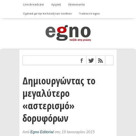
Live Broadcast
Αρχική
Επικοινωνία
Σχετικά με την πολιτική των Cookies
Τι είναι το egno
Δημιουργώντας το
μεγαλύτερο
«αστερισμό»
δορυφόρων
Από
Egno Editorial
στις 19 Ιανουαρίου 2015