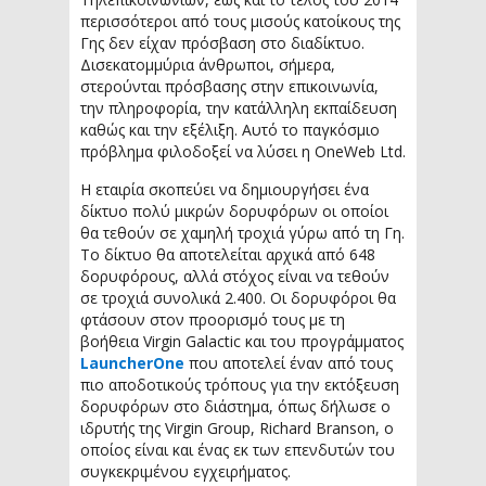
περισσότεροι από τους μισούς κατοίκους της
Γης δεν είχαν πρόσβαση στο διαδίκτυο.
Δισεκατομμύρια άνθρωποι, σήμερα,
στερούνται πρόσβασης στην επικοινωνία,
την πληροφορία, την κατάλληλη εκπαίδευση
καθώς και την εξέλιξη. Αυτό το παγκόσμιο
πρόβλημα φιλοδοξεί να λύσει η OneWeb Ltd.
Η εταιρία σκοπεύει να δημιουργήσει ένα
δίκτυο πολύ μικρών δορυφόρων οι οποίοι
θα τεθούν σε χαμηλή τροχιά γύρω από τη Γη.
Το δίκτυο θα αποτελείται αρχικά από 648
δορυφόρους, αλλά στόχος είναι να τεθούν
σε τροχιά συνολικά 2.400. Οι δορυφόροι θα
φτάσουν στον προορισμό τους με τη
βοήθεια Virgin Galactic και του προγράμματος
LauncherOne
που αποτελεί έναν από τους
πιο αποδοτικούς τρόπους για την εκτόξευση
δορυφόρων στο διάστημα, όπως δήλωσε ο
ιδρυτής της Virgin Group, Richard Branson, ο
οποίος είναι και ένας εκ των επενδυτών του
συγκεκριμένου εγχειρήματος.