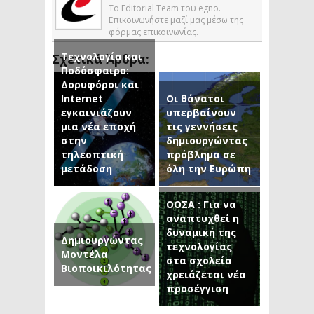
Το Editorial Team του egno.
Επικοινωνήστε μαζί μας μέσω της
φόρμας επικοινωνίας.
Τεχνολογία και
Σχετικά Άρθρα:
Ποδόσφαιρο:
Δορυφόροι και
Internet
Οι θάνατοι
εγκαινιάζουν
υπερβαίνουν
μια νέα εποχή
τις γεννήσεις
στην
δημιουργώντας
τηλεοπτική
πρόβλημα σε
μετάδοση
όλη την Ευρώπη
ΟΟΣΑ : Για να
αναπτυχθεί η
δυναμική της
Δημιουργώντας
τεχνολογίας
Μοντέλα
στα σχολεία
Βιοποικιλότητας
χρειάζεται νέα
προσέγγιση