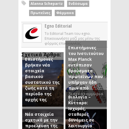
Alanna Schepartz
Ενδόσωμα
Πρωτεΐνες
Φάρμακα
Egno Editorial
Το Editorial Team του egno.
Επικοινωνήστε μαζί μας μέσω της
φόρμας επικοινωνίας.
Επιστήμονες
του Ινστιτούτου
Σχετικά Άρθρα:
Επιστήμονες
Max Planck
βρήκαν νέα
εντόπισαν
στοιχεία
θραύσματα
βασικού
πρωτεϊνών που
συστατικού της
υπήρχαν ήδη
ζωής κατά τη
πριν από
περίοδο της
δισεκατομμύρια
Βιολογία –
αρχής της
χρόνια
Κύτταρο:
Ισχυρές,
Νέα στοιχεία
σταθερές
σχετικά με την
δυνάμεις σε
προέλευση της
λειτουργία