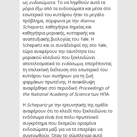
ως
ενδοσώματα
. Το να ληφθούν αυτά τα
μόρια έξω από τα ενδοσώματα και μέσα στο
εσωτερικό του κυττάρου ήταν το μεγάλο
πρόβλημα, σύμφωνα με την
Alanna
Schepartz
, καθηγήτρια Χημείας και
καθηγήτρια μοριακής, κυτταρικής και
αναπτυξιακής βιολογίας του Yale. Η
Schepartz και οι συνάδελφοί της στο Yale,
τώρα αναφέρουν την ταυτότητα του
μοριακού κλειδιού που ξεκλειδώνει
αποτελεσματικά το
ενδόσωμα
, επιτρέποντας
τη επιλεκτική διέλευση στο εσωτερικό του
κυττάρου των σωτήριων για τη ζωή
φαρμάκων πρωτεΐνης. Η ανακάλυψη
αναφέρθηκε στο περιοδικό
Proceedings of
the National Academy of Science
των ΗΠΑ.
Η
Schepartz
με την ερευνητικής της ομάδα
αναφέρουν ότι το κλειδί που ξεκλειδώνει το
ενδόσωμα είναι ένα πολυ-πρωτεϊνικό
συγκρότημα που δεσμεύει ορισμένα
ενδοσώματα μαζί για να τα επιτρέψει να
συνενωθούν. Όταν το σύμπλεγμα αυτό