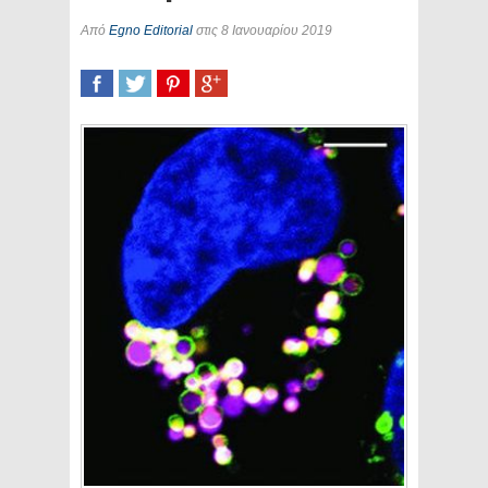
Από
Egno Editorial
στις 8 Ιανουαρίου 2019
SHARE
TWEET
SHARE
SHARE