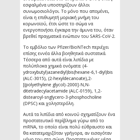
εσφαλμένα υποστηρίζουν άλλοι
συνωμοσιολόγοι. Το μόνο που απομένει,
είναι η επιθυμητή μοριακή μνήμη του
κορωνοϊού, έτσι ώστε το σώμα να
ενεργοποιήσει έγκαιρα την άμυνα του, όταν
βρεθεί πραγματικά ενώπιον του SARS-CoV-2.
Το εμβόλιο των Pfizer/BioNTech περιέχει
επίσης εννέα άλλα βοηθητικά συστατικά.
Τέσσερα από αυτά είναι λιπίδια με
πολύπλοκα χημικά ονόματα: (4-
ydroxybutyl)azanediyl)bis(hexane-6,1-diyl)bis
(ALC-3015), (2-hexyldecanoate),2-
[(polyethylene glycol)-2000]-N,N-
ditetradecylacetamide (ALC-0159), 1,2-
distearoyl-snglycero-3-phosphocholine
(DPSC) και χοληστερόλη.
Αυτά τα λιπίδια από κοινού σχηματίζουν ένα
προστατευτικό περίβλημα γύρω από το
mRNA, το οποίο είναι πολύ εύθραυστο και
θα κατατεμαχιζόταν γρήγορα, αν εισαγόταν
μόνο του στο σώμα. Προστατευμένες μέσα