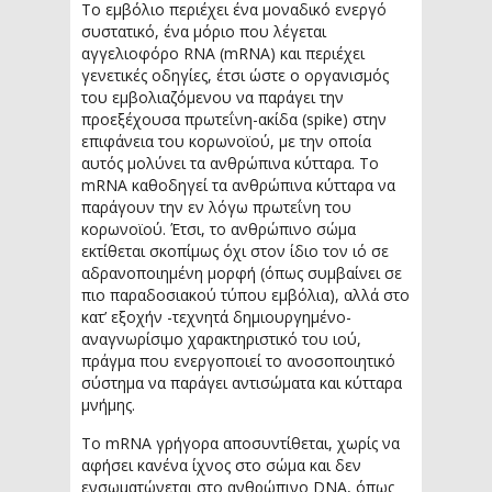
Το εμβόλιο περιέχει ένα μοναδικό ενεργό
συστατικό, ένα μόριο που λέγεται
αγγελιοφόρο RNA (mRNA) και περιέχει
γενετικές οδηγίες, έτσι ώστε ο οργανισμός
του εμβολιαζόμενου να παράγει την
προεξέχουσα πρωτεΐνη-ακίδα (spike) στην
επιφάνεια του κορωνοϊού, με την οποία
αυτός μολύνει τα ανθρώπινα κύτταρα. Το
mRNA καθοδηγεί τα ανθρώπινα κύτταρα να
παράγουν την εν λόγω πρωτεΐνη του
κορωνοϊού. Έτσι, το ανθρώπινο σώμα
εκτίθεται σκοπίμως όχι στον ίδιο τον ιό σε
αδρανοποιημένη μορφή (όπως συμβαίνει σε
πιο παραδοσιακού τύπου εμβόλια), αλλά στο
κατ’ εξοχήν -τεχνητά δημιουργημένο-
αναγνωρίσιμο χαρακτηριστικό του ιού,
πράγμα που ενεργοποιεί το ανοσοποιητικό
σύστημα να παράγει αντισώματα και κύτταρα
μνήμης.
Το mRNA γρήγορα αποσυντίθεται, χωρίς να
αφήσει κανένα ίχνος στο σώμα και δεν
ενσωματώνεται στο ανθρώπινο DNA, όπως