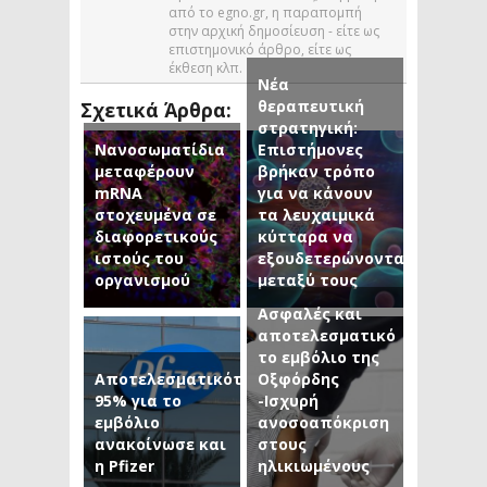
από το egno.gr, η παραπομπή
στην αρχική δημοσίευση - είτε ως
επιστημονικό άρθρο, είτε ως
έκθεση κλπ.
Νέα
θεραπευτική
Σχετικά Άρθρα:
στρατηγική:
Νανοσωματίδια
Επιστήμονες
μεταφέρουν
βρήκαν τρόπο
mRNA
για να κάνουν
στοχευμένα σε
τα λευχαιμικά
διαφορετικούς
κύτταρα να
ιστούς του
εξουδετερώνονται
οργανισμού
μεταξύ τους
Ασφαλές και
αποτελεσματικό
το εμβόλιο της
Αποτελεσματικότητα
Οξφόρδης
95% για το
-Ισχυρή
εμβόλιο
ανοσοαπόκριση
ανακοίνωσε και
στους
η Pfizer
ηλικιωμένους