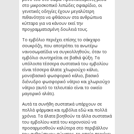
στο μικροσκοπικό λιπώδες σφαιρίδιο, οι
γενετικές οδηγίες έχουν μεγαλύτερη
πιθανότητα να φθάσουν στα ανθρώπινα
κύτταρα για να κάνουν εκεί την
προγραμματισμένη δουλειά τους.
Το εμβόλιο περιέχει επίσης το σάκχαρο
σουκρόζη, που αποτρέπει τα ανωτέρω
νανοσωματίδια να συγκολληθούν, όταν το
εμβόλιο συντηρείται σε βαθιά ψύξη. Τα
υπόλοιπα τέσσερα συστατικά του εμβολίου
είναι τέσσερα άλατα: χλωριούχο κάλιο,
μονοβασικό φωσφορικό κάλιο, βασικό
διένυδρο φωσφορικό νάτριο και χλωριούχο
νάτριο (αυτό το τελευταίο είναι το οικείο
μαγειρικό αλάτι).
Αυτά τα συνήθη συστατικά υπάρχουν σε
πολλά φάρμακα και εμβόλια εδώ και πολλά
χρόνια. Τα άλατα βοηθούν τα άλλα συστατικά
του εμβολίου κατά του κορονοϊού να
προσαρμοσθούν καλύτερα στο περιβάλλον
του ανθρώπινου σώματος, το οποίο περιέχει