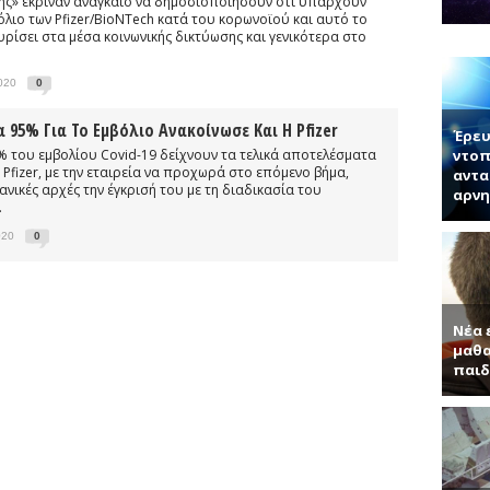
κης» έκριναν αναγκαίο να δημοσιοποιήσουν ότι υπάρχουν
ογίας κ. Μπάμπουλης περιγράφει τη δομή των νέων 2D υλικών και τι
λιο των Pfizer/BioNTech κατά του κορωνοϊού και αυτό το
υρίσει στα μέσα κοινωνικής δικτύωσης και γενικότερα στο
νητή κ. Παντελή Μπάμπουλη για τα ενδιαφέροντα τεχνητά υλικά, γερ
α (Συνέντευξη με τον Ερωτόκριτο Κατσαβουνίδη, διευθυντή έρευνας σ
2020
0
ύματα (Συνέντευξη με τον Χρήστο Τσάγκα, Αναπληρωτή Καθηγητή τ
95% Για Το Εμβόλιο Ανακοίνωσε Και Η Pfizer
Έρευ
 του εμβολίου Covid-19 δείχνουν τα τελικά αποτελέσματα
ντοπ
ς Pfizer, με την εταιρεία να προχωρά στο επόμενο βήμα,
αντα
ανικές αρχές την έγκρισή του με τη διαδικασία του
αρνη
.
020
0
Νέα 
μαθα
παιδ