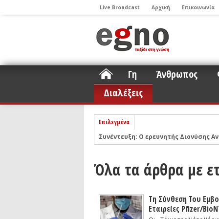
Live Broadcast
Αρχική
Επικοινωνία
Γη
Άνθρωπος
Διαλέξεις
Επιλεγμένα
Συνέντευξη: Ο ερευνητής Διονύσης Αν
ΝΕLIOTA: Το ερευνητικό πρόγραμμα
Σελήνη
Όλα τα άρθρα με ετ
Podcast: Συζήτηση με τον καθηγητή 
Podcast: Ο Διονύσης Σιμόπουλος απα
Άρθρο με αφορμή το Nobel Φυσικής τ
Τη Σύνθεση Του Εμβ
Εταιρείες Pfizer/Bio
Συνέντευξη: Το ελληνικό εκπαιδευτικ