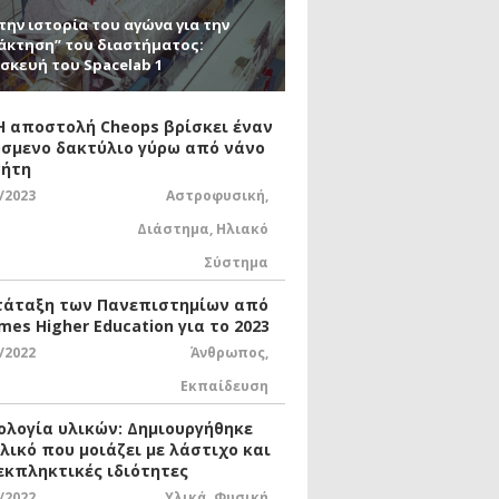
την ιστορία του αγώνα για την
άκτηση” του διαστήματος:
σκευή του Spacelab 1
 Η αποστολή Cheops βρίσκει έναν
σμενο δακτύλιο γύρω από νάνο
ήτη
/2023
Αστροφυσική
,
Διάστημα
,
Ηλιακό
Σύστημα
τάταξη των Πανεπιστημίων από
mes Higher Education για το 2023
/2022
Άνθρωπος
,
Εκπαίδευση
ολογία υλικών: Δημιουργήθηκε
υλικό που μοιάζει με λάστιχο και
 εκπληκτικές ιδιότητες
/2022
Υλικά
,
Φυσική