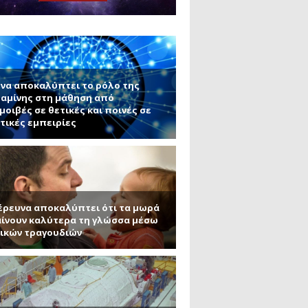
ς εφαρμογές τους (Μέρος 2)
μανένιο και πυριτένιο (Μέρος
το ΜΙΤ)
ου ΑΠΘ)
να αποκαλύπτει το ρόλο της
αμίνης στη μάθηση από
μοιβές σε θετικές και ποινές σε
τικές εμπειρίες
έρευνα αποκαλύπτει ότι τα μωρά
ίνουν καλύτερα τη γλώσσα μέσω
ικών τραγουδιών