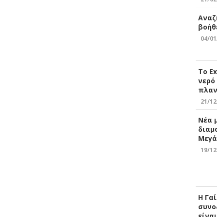
Αναζ
βοήθ
04/01
Το E
νερό
πλαν
21/12
Νέα 
διαμ
Μεγά
19/12
Η Γα
συνο
είνα