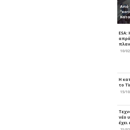
Από 
“κατ
Κατα
ESA:
απρό
πλαν
10/02
Η κα
το Ti
15/10
Τεχν
νέο 
έχει
21/02