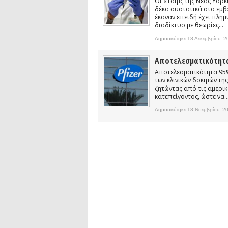
Οι «Τάιμς της Νέας Υόρ
Συνέντευξη: Ο ερευνητής Νανοτεχνολ
δέκα συστατικά στο εμβό
έκαναν επειδή έχει πλημ
Συνέντευξη: Συζητώντας με τον ερευ
διαδίκτυο με θεωρίες...
1)
podcast: Τι είναι τα Βαρυτικά Κύματ
Δημοσιεύτηκε 18 Δεκεμβρίου, 
podcast: Αναζητώντας τα Βαρυτικά Κ
Αποτελεσματικότητα 
Αποτελεσματικότητα 95%
των κλινικών δοκιμών τη
ζητώντας από τις αμερικ
κατεπείγοντος, ώστε να..
Δημοσιεύτηκε 18 Νοεμβρίου, 2