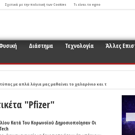
Σχετικά με την πολιτική των Cookies
Τι είναι το egno
Φυσική
Διάστημα
Τεχνολογία
Άλλες Επισ
τύπας με απλά λόγια μας μαθαίνει το χαλαρόνιο και τη σχέση του μ
 παρακολούθησης εκλάμψεων λόγω προσκρούσεων παραγήινων αστερ
ικέτα "Pfizer"
Νικόλαο Στεργιούλα με αφορμή το σημαντικό εύρημα της εργασίας τ
ντά σε ερωτήματα για το σύμπαν και την έρευνα που σχετίζεται με
ου 2017: Οι βηματισμοί της Επιστήμης και η πορεία προς τον εντοπ
ολίου Κατά Του Κορωνοϊού Δημοσιοποίησαν Οι
NTech
ό σύστημα με τα μάτια ενός νέου ερευνητή όπως ο κ. Μπάμπουλης (Μ