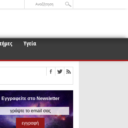
τήμες
Υγεία
ε την σκοτεινή ύλη
οειδών και μετεωροειδών στη
ου για τα άστρα νετρονίων
Εγγραφείτε στο Newsletter
 αυτό
ισμό των βαρυτικών κυμάτων
έρος 3)