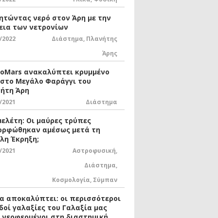
ητώντας νερό στον Άρη με την
εια των νετρονίων
/2022
Διάστημα
,
Πλανήτης
Άρης
xoMars ανακαλύπτει κρυμμένο
 στο Μεγάλο Φαράγγι του
ήτη Άρη
/2021
Διάστημα
μελέτη: Οι μαύρες τρύπες
ορφώθηκαν αμέσως μετά τη
λη Έκρηξη;
/2021
Αστροφυσική
,
Διάστημα
,
Κοσμολογία
,
Σύμπαν
ία αποκαλύπτει: οι περισσότεροι
δοί γαλαξίες του Γαλαξία μας
ι νεοφερμένοι στη διαστημική