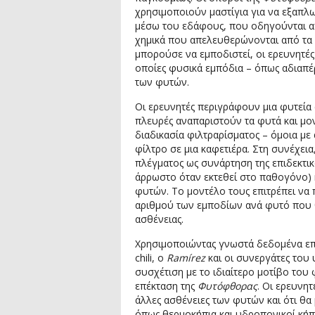
χρησιμοποιούν μαστίγια για να εξαπ
μέσω του εδάφους, που οδηγούνται 
χημικά που απελευθερώνονται από τα 
μπορούσε να εμποδιστεί, οι ερευνητές
οποίες φυσικά εμπόδια – όπως αδιαπέρ
των φυτών.
Οι ερευνητές περιγράφουν μια φυτεία 
πλευρές αναπαριστούν τα φυτά και μο
διαδικασία φιλτραρίσματος – όμοια με
φίλτρο σε μια καφετιέρα. Στη συνέχει
πλέγματος ως συνάρτηση της επιδεκτικ
άρρωστο όταν εκτεθεί στο παθογόνο) 
φυτών. Το μοντέλο τους επιτρέπει να
αριθμού των εμποδίων ανά φυτό που θ
ασθένειας.
Χρησιμοποιώντας γνωστά δεδομένα επ
chili, ο
Ramírez
και οι συνεργάτες του
συσχέτιση με το ιδιαίτερο μοτίβο το
επέκταση της
Φυτόφθορας
. Οι ερευνη
άλλες ασθένειες των φυτών και ότι θ
όπως θερμοκήπια και υδροπονικοί κήπ