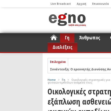
Live Broadcast
Αρχική
Επικοινωνία
Γη
Άνθρωπος
Διαλέξεις
Επιλεγμένα
Συνέντευξη: Ο ερευνητής Διονύσης Αν
ΝΕLIOTA: Το ερευνητικό πρόγραμμα
Σελήνη
Home
>
Γη
>
Οικολογικές στρατηγικές για
φυσικών εμποδίων ανάμεσά τους
Podcast: Συζήτηση με τον καθηγητή 
Οικολογικές στρατη
Podcast: Ο Διονύσης Σιμόπουλος απα
εξάπλωση ασθενει
Άρθρο με αφορμή το Nobel Φυσικής τ
Συνέντευξη: Το ελληνικό εκπαιδευτικ