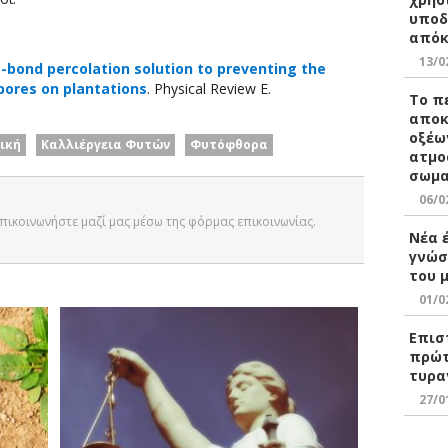
υποδ
απόκ
13/0
e-bond percolation solution to preventing the
ores on plantations
. Physical Review E.
Το π
αποκ
οξέω
ική
Καλλιέργεια Φυτών
Φυτόφθορα
ατμο
σωμα
06/0
 Επικοινωνήστε μαζί μας μέσω της φόρμας επικοινωνίας.
Νέα 
γνώσ
του 
01/0
Επισ
πρώτ
τυρα
27/0