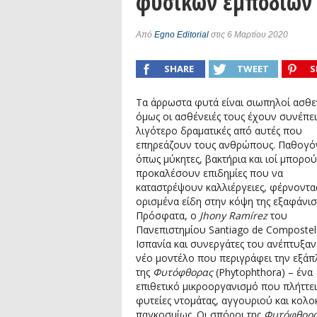
φυσικών εμποδίων 
Συνέντευξη: Ο ερευνητής Νανοτεχνολ
Συνέντευξη: Συζητώντας με τον ερευ
Από
Egno Editorial
στις 6 Μαρτίου 2020
1)
podcast: Τι είναι τα Βαρυτικά Κύματ
SHARE
TWEET
S
podcast: Αναζητώντας τα Βαρυτικά Κ
Τα άρρωστα φυτά είναι σιωπηλοί ασθεν
όμως οι ασθένειές τους έχουν συνέπει
λιγότερο δραματικές από αυτές που
επηρεάζουν τους ανθρώπους. Παθογό
όπως μύκητες, βακτήρια και ιοί μπορο
προκαλέσουν επιδημίες που να
καταστρέψουν καλλιέργειες, φέρνοντα
ορισμένα είδη στην κόψη της εξαφάνισ
Πρόσφατα, ο
Jhony Ramírez
του
Πανεπιστημίου Santiago de Compostel
Ισπανία και συνεργάτες του ανέπτυξαν
νέο μοντέλο που περιγράφει την εξά
της
Φυτόφθορας
(Phytophthora) – ένα
επιθετικό μικροοργανισμό που πλήττει
φυτείες ντομάτας, αγγουριού και κολο
παγκοσμίως. Οι σπόροι της
Φυτόφθορ