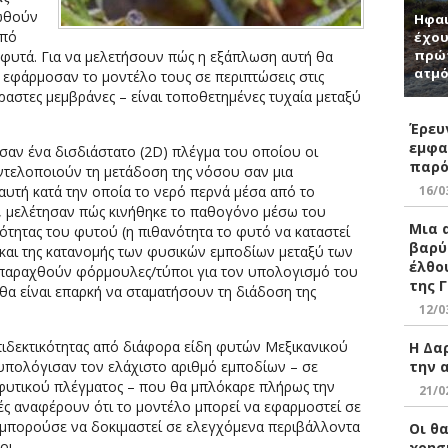
λωθούν
Ηφαι
από
έχου
πρώτ
φυτά. Για να μελετήσουν πώς η εξάπλωση αυτή θα
ατμό
 εφάρμοσαν το μοντέλο τους σε περιπτώσεις στις
αστες μεμβράνες – είναι τοποθετημένες τυχαία μεταξύ
Έρευ
εμφα
σαν ένα δισδιάστατο (2D) πλέγμα του οποίου οι
παρό
ντελοποιούν τη μετάδοση της νόσου σαν μια
16/0
 αυτή κατά την οποία το νερό περνά μέσα από το
α, μελέτησαν πώς κινήθηκε το παθογόνο μέσω του
Μια 
ότητας του φυτού (η πιθανότητα το φυτό να καταστεί
βαρύ
και της κατανομής των φυσικών εμποδίων μεταξύ των
έλθο
 παραχθούν φόρμουλες/τύποι για τον υπολογισμό του
της 
α είναι επαρκή να σταματήσουν τη διάδοση της
12/0
ιδεκτικότητας από διάφορα είδη φυτών Μεξικανικού
Η Δα
την 
 υπολόγισαν τον ελάχιστο αριθμό εμποδίων – σε
υ φυτικού πλέγματος – που θα μπλόκαρε πλήρως την
21/0
τές αναφέρουν ότι το μοντέλο μπορεί να εφαρμοστεί σε
α μπορούσε να δοκιμαστεί σε ελεγχόμενα περιβάλλοντα
Οι θ
οι.
χρησ