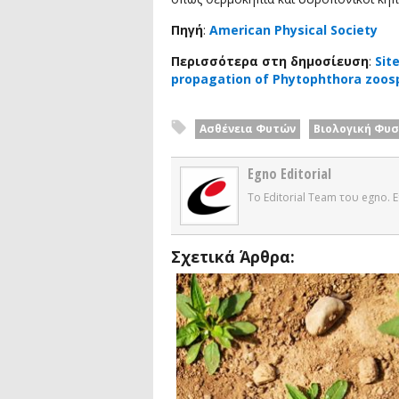
Πηγή
:
American Physical Society
Περισσότερα στη δημοσίευση
:
Sit
propagation of Phytophthora zoosp
Ασθένεια Φυτών
Βιολογική Φυσ
Egno Editorial
Το Editorial Team του egno.
Σχετικά Άρθρα: