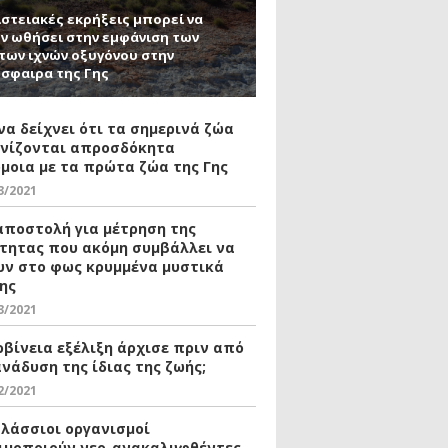
στειακές εκρήξεις μπορεί να
ν ωθήσει στην εμφάνιση των
ων ιχνών οξυγόνου στην
σφαιρα της Γης
να δείχνει ότι τα σημερινά ζώα
νίζονται απροσδόκητα
μοια με τα πρώτα ζώα της Γης
3/2021
αποστολή για μέτρηση της
τητας που ακόμη συμβάλλει να
υν στο φως κρυμμένα μυστικά
Γης
3/2021
ρβίνεια εξέλιξη άρχισε πριν από
ανάδυση της ίδιας της ζωής;
2/2021
αλάσσιοι οργανισμοί
ιμοποιούν νεο-ανακαλυφθέντες