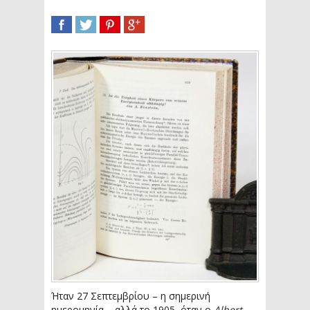
SHARE
TWEET
SHARE
SHARE
Ήταν 27 Σεπτεμβρίου – η σημερινή
ημερομηνία – αλλά το 1905, όταν ο
Albert