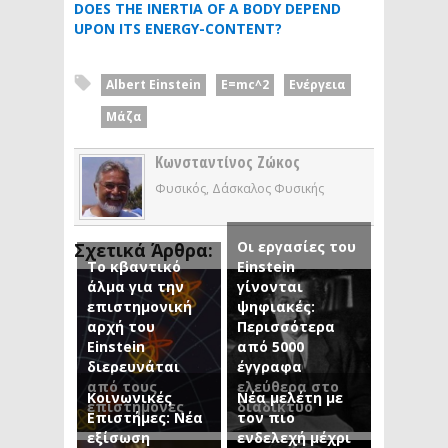
DOES THE INERTIA OF A BODY DEPEND
UPON ITS ENERGY-CONTENT?
Albert Einstein
E=mc^2
Ενέργεια
Μάζα
Κωνσταντίνος Ζώκος
Φυσικός, Δάσκαλος Φυσικής
Οι εργασίες του
Σχετικά Άρθρα:
Το κβαντικό
Einstein
άλμα για την
γίνονται
επιστημονική
ψηφιακές:
αρχή του
Περισσότερα
Einstein
από 5000
διερευνάται
έγγραφα
από τους
ελεύθερα στο
Κοινωνικές
Νέα μελέτη με
επιστήμονες
διαδίκτυο
Επιστήμες: Νέα
τον πιο
εξίσωση
ενδελεχή μέχρι