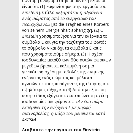
σύντομη αναφορά στην σημαντική εξίσωση
είναι ότι: (1) Εμφανίστηκε στην εργασία του
Einstein
με τίτλο «
Εξαρτάται η αδράνεια
ενός σώματος από το ενεργειακό του
περιεχόμενο;
» [Ist die Trägheit eines Körpers
von seinem Energieinhalt abhängig?]. (2) Ο
Einstein
χρησιμοποίησε για την ενέργεια το
σύμβολο L και για την ταχύτητα του φωτός
το σύμβολο V και όχι τα σύμβολα E και c,
που χρησιμοποιούμε σήμερα. (3) Η σχέση
ισοδυναμίας μεταξύ των δύο αυτών φυσικών
μεγεθών βρίσκεται καλυμμένη σε μια
γενικότερη σχέση μεταβολής της κινητικής
ενέργειας ενός σώματος και μάλιστα
αγνοώντας τους παράγοντες της τέταρτης και
υψηλότερης τάξης, και (4) Από την εξίσωση
αυτή ο ίδιος εξάγει και διατυπώνει τη σχέση
ισοδυναμίας αναφέροντας: «
Αν ένα σώμα
εκπέμψει την ενέργεια L με μορφή
ακτινοβολίας, η μάζα του μειώνεται κατά
L/c^2
»!
Διαβάστε την εργασία του Einstein
: