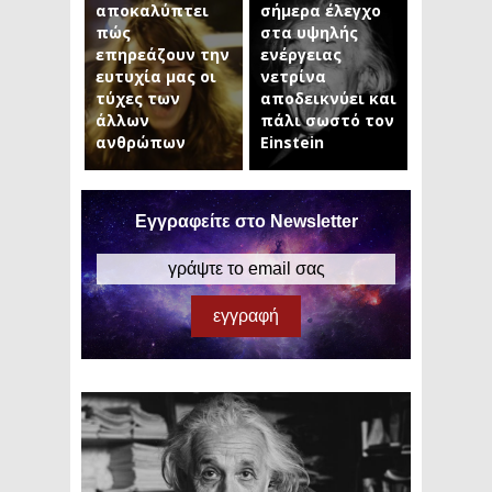
αποκαλύπτει
σήμερα έλεγχο
πώς
στα υψηλής
επηρεάζουν την
ενέργειας
ευτυχία μας οι
νετρίνα
τύχες των
αποδεικνύει και
άλλων
πάλι σωστό τον
ανθρώπων
Einstein
Εγγραφείτε στο Newsletter