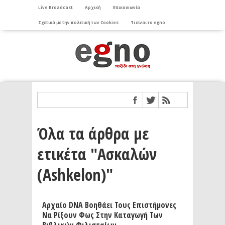
Live Broadcast
Αρχική
Επικοινωνία
Σχετικά με την πολιτική των Cookies
Τι είναι το egno
Όλα τα άρθρα με
ετικέτα "Ασκαλών
(Ashkelon)"
Αρχαίο DNA Βοηθάει Τους Επιστήμονες
Να Ρίξουν Φως Στην Καταγωγή Των