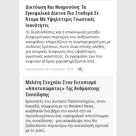
Δικτύωση Και Νοημοσύνη: Τα
Εγκεφαλικά Δίκτυα Πιο Σταθερά Σε
Άτομα Με Υψηλότερες Γνωστικές
Ικανότητες
Οι διασυνδέσεις και η επικοινωνία μεταξύ
διαφορετικών περιοχών του ανθρώπινου
εγκεφάλου επηρεάζουν τη συμπεριφορά μας με
πολλούς τρόπους. Αυτό είναι επίσης αληθές
για ατομικές διαφορές στις υψηλότερες
γνωστικές ικανότητες. Οι εγκέφαλοι των πιο
ευφυϊών ατόμων χαρακτηρίζονται από...
Δημοσιεύτηκε 18 Οκτωβρίου, 2019
0
Μελέτη Στοχεύει Στον Εντοπισμό
«αποτυπώματος» Της Ανθρώπινης
Συνείδησης
Ερευνητές του Δυτικού Πανεπιστημίου, στον
Καναδά, σύμφωνα με το Western News,
κινήθηκαν ένα βήμα πιο κοντά στο να
προσδιορίσουν ένα «εγκεφαλικό αποτύπωμα»
της συνείδησης - μια ανακάλυψη που θα
ξεκλειδώσει περαιτέρω την κατανόηση σχετικά
με το γιατί...