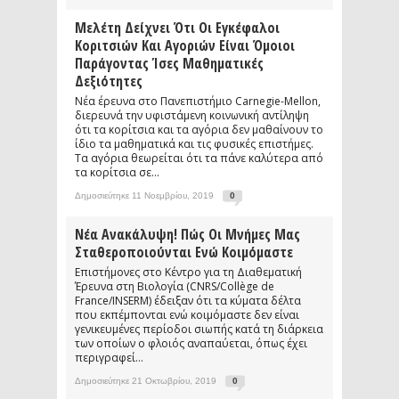
Μελέτη Δείχνει Ότι Οι Εγκέφαλοι
Κοριτσιών Και Αγοριών Είναι Όμοιοι
Παράγοντας Ίσες Μαθηματικές
Δεξιότητες
Νέα έρευνα στο Πανεπιστήμιο Carnegie-Mellon,
διερευνά την υφιστάμενη κοινωνική αντίληψη
ότι τα κορίτσια και τα αγόρια δεν μαθαίνουν το
ίδιο τα μαθηματικά και τις φυσικές επιστήμες.
Τα αγόρια θεωρείται ότι τα πάνε καλύτερα από
τα κορίτσια σε...
Δημοσιεύτηκε 11 Νοεμβρίου, 2019
0
Νέα Ανακάλυψη! Πώς Οι Μνήμες Μας
Σταθεροποιούνται Ενώ Κοιμόμαστε
Επιστήμονες στο Κέντρο για τη Διαθεματική
Έρευνα στη Βιολογία (CNRS/Collège de
France/INSERM) έδειξαν ότι τα κύματα δέλτα
που εκπέμπονται ενώ κοιμόμαστε δεν είναι
γενικευμένες περίοδοι σιωπής κατά τη διάρκεια
των οποίων ο φλοιός αναπαύεται, όπως έχει
περιγραφεί...
Δημοσιεύτηκε 21 Οκτωβρίου, 2019
0