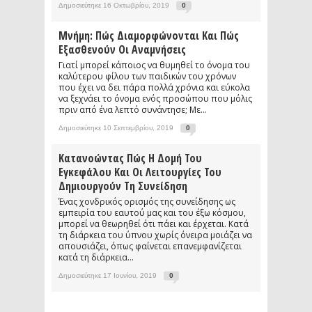
Δημοσιεύτηκε 16 Οκτωβρίου, 2019
0
Μνήμη: Πώς Διαμορφώνονται Και Πώς
Εξασθενούν Οι Αναμνήσεις
Γιατί μπορεί κάποιος να θυμηθεί το όνομα του
καλύτερου φίλου των παιδικών του χρόνων
που έχει να δει πάρα πολλά χρόνια και εύκολα
να ξεχνάει το όνομα ενός προσώπου που μόλις
πριν από ένα λεπτό συνάντησε; Με...
Δημοσιεύτηκε 10 Σεπτεμβρίου, 2019
0
Κατανοώντας Πώς Η Δομή Του
Εγκεφάλου Και Οι Λειτουργίες Του
Δημιουργούν Τη Συνείδηση
Ένας χονδρικός ορισμός της συνείδησης ως
εμπειρία του εαυτού μας και του έξω κόσμου,
μπορεί να θεωρηθεί ότι πάει και έρχεται. Κατά
τη διάρκεια του ύπνου χωρίς όνειρα μοιάζει να
απουσιάζει, όπως φαίνεται επανεμφανίζεται
κατά τη διάρκεια...
Δημοσιεύτηκε 17 Ιουνίου, 2019
0