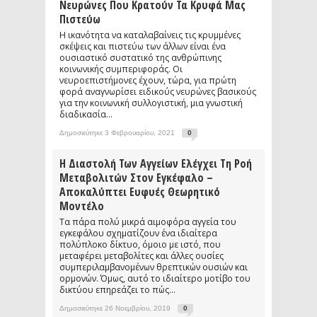
Νευρώνες Που Κρατούν Τα Κρυφά Μας
Πιστεύω
Η ικανότητα να καταλαβαίνεις τις κρυμμένες
σκέψεις και πιστεύω των άλλων είναι ένα
ουσιαστικό συστατικό της ανθρώπινης
κοινωνικής συμπεριφοράς. Οι
νευροεπιστήμονες έχουν, τώρα, για πρώτη
φορά αναγνωρίσει ειδικούς νευρώνες βασικούς
για την κοινωνική συλλογιστική, μια γνωστική
διαδικασία...
Δημοσιεύτηκε 3 Φεβρουαρίου, 2021
0
Η Διαστολή Των Αγγείων Ελέγχει Τη Ροή
Μεταβολιτών Στον Εγκέφαλο –
Αποκαλύπτει Ευφυές Θεωρητικό
Μοντέλο
Τα πάρα πολύ μικρά αιμοφόρα αγγεία του
εγκεφάλου σχηματίζουν ένα ιδιαίτερα
πολύπλοκο δίκτυο, όμοιο με ιστό, που
μεταφέρει μεταβολίτες και άλλες ουσίες
συμπεριλαμβανομένων θρεπτικών ουσιών και
ορμονών. Όμως, αυτό το ιδιαίτερο μοτίβο του
δικτύου επηρεάζει το πώς...
Δημοσιεύτηκε 26 Νοεμβρίου, 2019
0