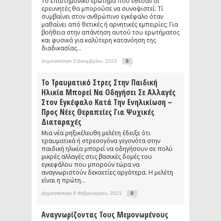
Το επιστημονικό ερώτημα που έθεσαν οι
ερευνητές θα μπορούσε να συνοψιστεί: Τί
συμβαίνει στον ανθρώπινο εγκέφαλο όταν
μαθαίνει από θετικές ή αρνητικές εμπειρίες; Για
βοήθεια στην απάντηση αυτού του ερωτήματος
και φυσικά για καλύτερη κατανόηση της
διαδικασίας...
Δημοσιεύτηκε 3 Δεκεμβρίου, 2023
0
Το Τραυματικό Στρες Στην Παιδική
Ηλικία Μπορεί Να Οδηγήσει Σε Αλλαγές
Στον Εγκέφαλο Κατά Την Ενηλικίωση –
Προς Νέες Θεραπείες Για Ψυχικές
Διαταραχές
Μια νέα ρηξικέλευθη μελέτη έδειξε ότι
τραυματικά ή στρεσογόνα γεγονότα στην
παιδική ηλικία μπορεί να οδηγήσουν σε πολύ
μικρές αλλαγές στις βασικές δομές του
εγκεφάλου που μπορούν τώρα να
αναγνωριστούν δεκαετίες αργότερα. Η μελέτη
είναι η πρώτη...
Δημοσιεύτηκε 9 Φεβρουαρίου, 2021
0
Αναγνωρίζοντας Τους Μεμονωμένους