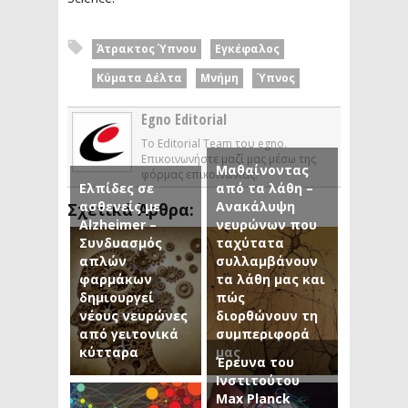
Άτρακτος Ύπνου
Εγκέφαλος
Κύματα Δέλτα
Μνήμη
Ύπνος
Egno Editorial
Το Editorial Team του egno.
Επικοινωνήστε μαζί μας μέσω της
Μαθαίνοντας
φόρμας επικοινωνίας.
Ελπίδες σε
από τα λάθη –
ασθενείς με
Ανακάλυψη
Σχετικά Άρθρα:
Alzheimer –
νευρώνων που
Συνδυασμός
ταχύτατα
απλών
συλλαμβάνουν
φαρμάκων
τα λάθη μας και
δημιουργεί
πώς
νέους νευρώνες
διορθώνουν τη
από γειτονικά
συμπεριφορά
κύτταρα
μας
Έρευνα του
Ινστιτούτου
Max Planck