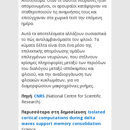
Αποτέλεσμα: Όταν οι σωστοί νευρώνες ήταν
απομονωμένοι, οι αρουραίοι κατάφερναν να
σταθεροποιούν τις αναμνήσεις τους και
επιτύγχαναν στα χωρικά τεστ την επόμενη
ημέρα.
Αυτά τα αποτελέσματα αλλάζουν ουσιαστικά
το πώς αντιλαμβανόμαστε τον φλοιό. Τα
κύματα δέλτα είναι έτσι ένα μέσο της
επιλεκτικής απομόνωσης ομάδων
επιλεγμένων νευρώνων, που στέλνουν
κρίσιμες πληροφορίες μεταξύ των περιόδων
του διαλόγου μεταξύ ιππόκαμπου και
φλοιού, και την αναδιοργάνωση των
φλοιϊκών κυκλωμάτων, για να
διαμορφώσουν μακροχρόνιες μνήμες.
Πηγή
:
CNRS
(National Centre for Scientific
Research)
Περισσότερα στη δημοσίευση
:
Isolated
cortical computations during delta
waves support memory consolidation
.
Science.