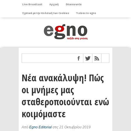
Live Broadcast
Αρχική
Επικοινωνία
Σχετικά με την πολιτική των Cookies
Τι είναι το egno
Νέα ανακάλυψη! Πώς
οι μνήμες μας
σταθεροποιούνται ενώ
κοιμόμαστε
Από
Egno Editorial
στις 21 Οκτωβρίου 2019