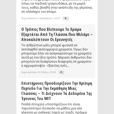
όπως τα παιδικά τραγουδάκια, με τα μωρά
τους, καθώς βοηθά στην ανάπτυξη της γλώσσας
σε ολόκληρο τον κόσμο.
Δημοσιεύτηκε 3 Δεκεμβρίου, 2023
0
Ο Τρόπος Που Βλέπουμε Το Χρώμα
Εξαρτάται Από Τη Γλώσσα Που Μιλάμε –
Αποκαλύπτουν Οι Ερευνητές
Το ανθρώπινο μάτι μπορεί φυσικά να
αντιληφθεί εκατομμύρια χρώματα. Όμως δεν
μπορούμε όλοι να αναγνωρίσουμε τα χρώματα
αυτά με τον ίδιο τρόπο. Μερικοί άνθρωποι δεν
μπορούν να διακρίνουν διαφορές σε χρώματα -
η αχρωματοψία - εξαιτίας ενός...
Δημοσιεύτηκε 24 Μαΐου, 2018
0
Επιστήμονες Προσδιορίζουν Την Κρίσιμη
Περίοδο Για Την Εκμάθηση Μιας
Γλώσσας – Τί Δείχνουν Τα Δεδομένα Της
Έρευνας Του ΜΙΤ
Πολλά στοιχεία υποστηρίζουν ότι είναι
περισσότερο δύσκολο να μάθεις μια νέα
γλώσσα ως ενήλικας παρά ως παιδί, πράγμα