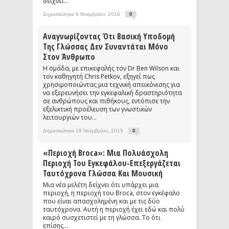
δείχνει...
Δημοσιεύτηκε 8 Νοεμβρίου, 2016
0
Αναγνωρίζοντας Ότι Βασική Υποδομή
Της Γλώσσας Δεν Συναντάται Μόνο
Στον Άνθρωπο
Η ομάδα, με επικεφαλής τον Dr Ben Wilson και
τον καθηγητή Chris Petkov, εξηγεί πως
χρησιμοποιώντας μια τεχνική απεικόνισης για
να εξερευνήσει την εγκεφαλική δραστηριότητα
σε ανθρώπους και πιθήκους, εντόπισε την
εξελικτική προέλευση των γνωστικών
λειτουργιών του...
Δημοσιεύτηκε 18 Νοεμβρίου, 2015
0
«Περιοχή Broca»: Μια Πολυάσχολη
Περιοχή Του Εγκεφάλου-Επεξεργάζεται
Ταυτόχρονα Γλώσσα Και Μουσική
Μια νέα μελέτη δείχνει ότι υπάρχει μια
περιοχή, η περιοχή του Broca, στον εγκέφαλο
που είναι απασχολημένη και με τις δύο
ταυτόχρονα. Αυτή η περιοχή έχει εδώ και πολύ
καιρό συσχετιστεί με τη γλώσσα. Το ότι
επίσης...