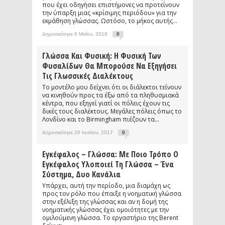
που έχει οδηγήσει επιστήμονες να προτείνουν
την ύπαρξη μιας «κρίσιμης περιόδου» για την
εκμάθηση γλώσσας. Ωστόσο, το μήκος αυτής...
Δημοσιεύτηκε 6 Μαΐου, 2018
0
Γλώσσα Και Φυσική: Η Φυσική Των
Φυσαλίδων Θα Μπορούσε Να Εξηγήσει
Τις Γλωσσικές Διαλέκτους
Το μοντέλο μου δείχνει ότι οι διάλεκτοι τείνουν
να κινηθούν προς τα έξω από τα πληθυσμιακά
κέντρα, που εξηγεί γιατί οι πόλεις έχουν τις
δικές τους διαλέκτους. Μεγάλες πόλεις όπως το
Λονδίνο και το Birmingham πιέζουν τα...
Δημοσιεύτηκε 26 Ιουλίου, 2017
0
Εγκέφαλος – Γλώσσα: Με Ποιο Τρόπο Ο
Εγκέφαλος Υλοποιεί Τη Γλώσσα – Ένα
Σύστημα, Δυο Κανάλια
Υπάρχει, αυτή την περίοδο, μια διαμάχη ως
προς τον ρόλο που έπαιξε η νοηματική γλώσσα
στην εξέλιξη της γλώσσας και αν η δομή της
νοηματικής γλώσσας έχει ομοιότητες με την
ομιλούμενη γλώσσα. Το εργαστήριο της Berent