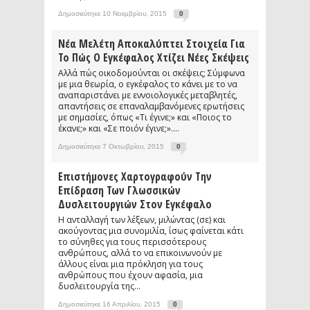
Δημοσιεύτηκε 10 Νοεμβρίου, 2015
0
Νέα Μελέτη Αποκαλύπτει Στοιχεία Για
Το Πώς Ο Εγκέφαλος Χτίζει Νέες Σκέψεις
Αλλά πώς οικοδομούνται οι σκέψεις; Σύμφωνα
με μια θεωρία, ο εγκέφαλος το κάνει με το να
αναπαριστάνει με εννοιολογικές μεταβλητές,
απαντήσεις σε επαναλαμβανόμενες ερωτήσεις
με σημασίες, όπως «Τι έγινε;» και «Ποιος το
έκανε;» και «Σε ποιόν έγινε;»....
Δημοσιεύτηκε 7 Οκτωβρίου, 2015
0
Επιστήμονες Χαρτογραφούν Την
Επίδραση Των Γλωσσικών
Δυσλειτουργιών Στον Εγκέφαλο
Η ανταλλαγή των λέξεων, μιλώντας (σε) και
ακούγοντας μια συνομιλία, ίσως φαίνεται κάτι
το σύνηθες για τους περισσότερους
ανθρώπους, αλλά το να επικοινωνούν με
άλλους είναι μια πρόκληση για τους
ανθρώπους που έχουν αφασία, μια
δυσλειτουργία της...
Δημοσιεύτηκε 16 Απριλίου, 2015
0