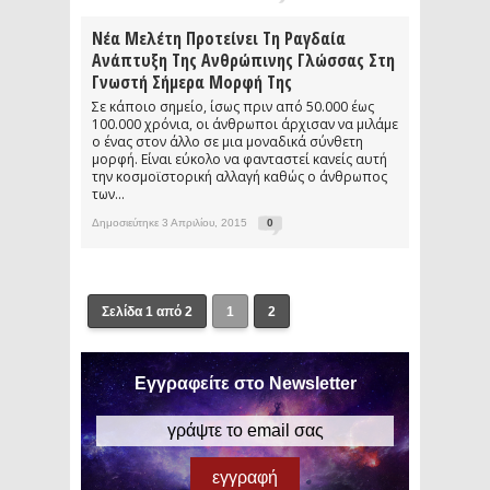
Νέα Μελέτη Προτείνει Τη Ραγδαία
Ανάπτυξη Της Ανθρώπινης Γλώσσας Στη
Γνωστή Σήμερα Μορφή Της
Σε κάποιο σημείο, ίσως πριν από 50.000 έως
100.000 χρόνια, οι άνθρωποι άρχισαν να μιλάμε
ο ένας στον άλλο σε μια μοναδικά σύνθετη
μορφή. Είναι εύκολο να φανταστεί κανείς αυτή
την κοσμοϊστορική αλλαγή καθώς ο άνθρωπος
των...
Δημοσιεύτηκε 3 Απριλίου, 2015
0
Σελίδα 1 από 2
1
2
Εγγραφείτε στο Newsletter