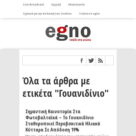
Live Broadcast
Αρχική
Επικοινωνία
Σχετικά με την πολιτική των Cookies
Τι είναι το egno
Όλα τα άρθρα με
ετικέτα "Γουανιδίνιο"
Σημαντική Καινοτομία Στα
Φωτοβαλταϊκά – Το Γουανιδίνιο
Σταθεροποιεί Περοβσκιτικά Ηλιακά
Κύτταρα Σε Απόδοση 19%