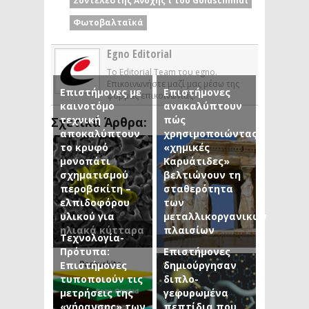
Συντελεστής Ανοχής t του Goldschmidt
Φωτοβαλταϊκά
Egno Editorial
Το Editorial Team του egno.
Επικοινωνήστε μαζί μας μέσω της
Επιστήμονες με
Επιστήμονες
φόρμας επικοινωνίας.
καινοτόμο
ανακαλύπτουν
τεχνική
πώς
Σχετικά Άρθρα:
αποκαλύπτουν
χρησιμοποιώντας
το κρυφό
«χημικές
μονοπάτι
Καρυάτιδες»
σχηματισμού
βελτιώνουν τη
περοβσκίτη –
σταθερότητα
ελπιδοφόρου
των
υλικού για
μεταλλικοργανικών
ηλιακά κύτταρα
πλαισίων
Τεχνολογία-
Πρότυπα:
Επιστήμονες
Επιστήμονες
δημιούργησαν
τυποποιούν τις
διπλο-
μετρήσεις της
γεφυρωμένα
«γήρανσης» των
πεπτίδια που