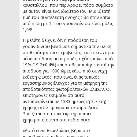
κρυστάλλου, που περιγράφει πόσο συμβατό
με αυτόν είναι ένα ιδιαίτερο ιόν. Μια ιδεατή
τιμή του συντελεστή ανοχής t θα ήταν κάτω
από ή ίση με 1. Του γουανιδίνιου είναι μόλις
1,03!
Η μελέτη δείχνει ότι η πρόσθεση του
γουανιδίνιου βελτίωσε σημαντικά την υλική
σταθερότητα του περοβσκίτη, ενώ πέτυχε μια
μέση απόδοση μετατροπής ισχύος πάνω από
19% (19,2±0,4%) και σταθεροποίησε αυτή την
απόδοση για 1000 ώρες κάτω από συνεχή
έκθεση φωτός, που είναι ένας τυπικός
εργαστηριακός έλεγχος για τη μέτρηση της
αποδοτικότητας φωτοβολταϊκών υλικών. Οι
επιστήμονες εκτιμούν ότι αυτό
ανταποκρίνεται σε 1333 ημέρες (ή 3,7 έτη)
χρήσης στον πραγματικό κόσμο. Αυτό
βασίζεται στα τυπικά κριτήρια που
χρησιμοποιούντα στο πεδίο αυτό.
«Αυτό είναι θεμελιώδες βήμα στο
περοβσκιτικό πεδίο», αναφέρει ο