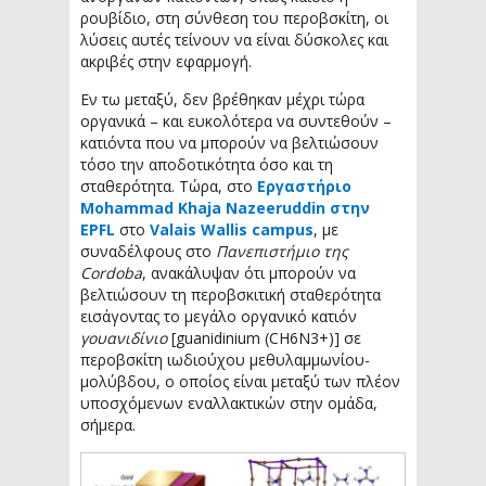
ρουβίδιο, στη σύνθεση του περοβσκίτη, οι
λύσεις αυτές τείνουν να είναι δύσκολες και
ακριβές στην εφαρμογή.
Εν τω μεταξύ, δεν βρέθηκαν μέχρι τώρα
οργανικά – και ευκολότερα να συντεθούν –
κατιόντα που να μπορούν να βελτιώσουν
τόσο την αποδοτικότητα όσο και τη
σταθερότητα. Τώρα, στο
Εργαστήριο
Mohammad Khaja Nazeeruddin στην
EPFL
στο
Valais Wallis campus
, με
συναδέλφους στο
Πανεπιστήμιο της
Cordoba
, ανακάλυψαν ότι μπορούν να
βελτιώσουν τη περοβσκιτική σταθερότητα
εισάγοντας το μεγάλο οργανικό κατιόν
γουανιδίνιο
[guanidinium (CH6N3+)] σε
περοβσκίτη ιωδιούχου μεθυλαμμωνίου-
μολύβδου, ο οποίος είναι μεταξύ των πλέον
υποσχόμενων εναλλακτικών στην ομάδα,
σήμερα.