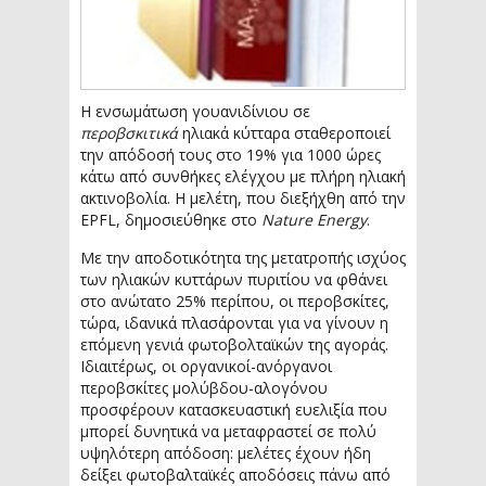
Η ενσωμάτωση γουανιδίνιου σε
περοβσκιτικά
ηλιακά κύτταρα σταθεροποιεί
την απόδοσή τους στο 19% για 1000 ώρες
κάτω από συνθήκες ελέγχου με πλήρη ηλιακή
ακτινοβολία. Η μελέτη, που διεξήχθη από την
EPFL, δημοσιεύθηκε στο
Nature Energy
.
Με την αποδοτικότητα της μετατροπής ισχύος
των ηλιακών κυττάρων πυριτίου να φθάνει
στο ανώτατο 25% περίπου, οι περοβσκίτες,
τώρα, ιδανικά πλασάρονται για να γίνουν η
επόμενη γενιά φωτοβολταϊκών της αγοράς.
Ιδιαιτέρως, οι οργανικοί-ανόργανοι
περοβσκίτες μολύβδου-αλογόνου
προσφέρουν κατασκευαστική ευελιξία που
μπορεί δυνητικά να μεταφραστεί σε πολύ
υψηλότερη απόδοση: μελέτες έχουν ήδη
δείξει φωτοβαλταϊκές αποδόσεις πάνω από