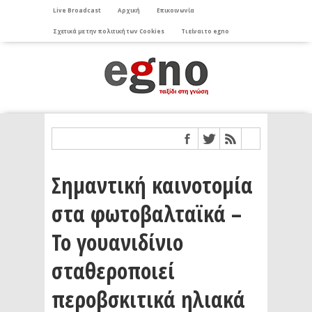
Live Broadcast
Αρχική
Επικοινωνία
Σχετικά με την πολιτική των Cookies
Τι είναι το egno
Σημαντική καινοτομία
στα φωτοβαλταϊκά –
Το γουανιδίνιο
σταθεροποιεί
περοβσκιτικά ηλιακά