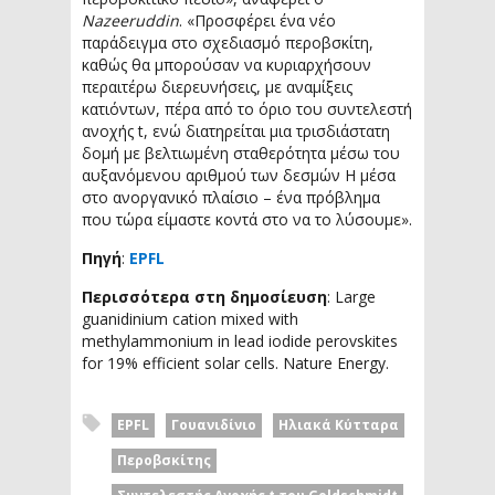
Nazeeruddin
. «Προσφέρει ένα νέο
παράδειγμα στο σχεδιασμό περοβσκίτη,
καθώς θα μπορούσαν να κυριαρχήσουν
περαιτέρω διερευνήσεις, με αναμίξεις
κατιόντων, πέρα από το όριο του συντελεστή
ανοχής t, ενώ διατηρείται μια τρισδιάστατη
δομή με βελτιωμένη σταθερότητα μέσω του
αυξανόμενου αριθμού των δεσμών H μέσα
στο ανοργανικό πλαίσιο – ένα πρόβλημα
που τώρα είμαστε κοντά στο να το λύσουμε».
Πηγή
:
EPFL
Περισσότερα στη δημοσίευση
: Large
guanidinium cation mixed with
methylammonium in lead iodide perovskites
for 19% efficient solar cells. Nature Energy.
EPFL
Γουανιδίνιο
Ηλιακά Κύτταρα
Περοβσκίτης