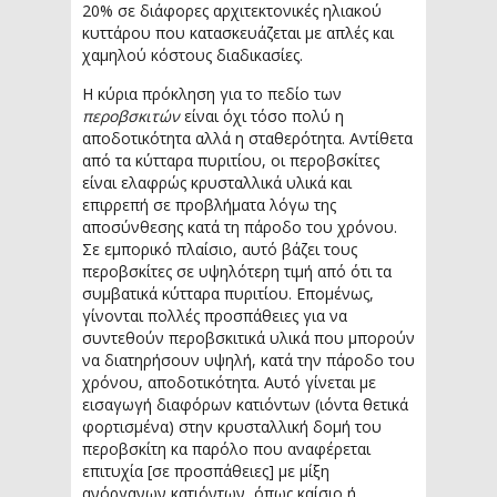
20% σε διάφορες αρχιτεκτονικές ηλιακού
κυττάρου που κατασκευάζεται με απλές και
χαμηλού κόστους διαδικασίες.
Η κύρια πρόκληση για το πεδίο των
περοβσκιτών
είναι όχι τόσο πολύ η
αποδοτικότητα αλλά η σταθερότητα. Αντίθετα
από τα κύτταρα πυριτίου, οι περοβσκίτες
είναι ελαφρώς κρυσταλλικά υλικά και
επιρρεπή σε προβλήματα λόγω της
αποσύνθεσης κατά τη πάροδο του χρόνου.
Σε εμπορικό πλαίσιο, αυτό βάζει τους
περοβσκίτες σε υψηλότερη τιμή από ότι τα
συμβατικά κύτταρα πυριτίου. Επομένως,
γίνονται πολλές προσπάθειες για να
συντεθούν περοβσκιτικά υλικά που μπορούν
να διατηρήσουν υψηλή, κατά την πάροδο του
χρόνου, αποδοτικότητα. Αυτό γίνεται με
εισαγωγή διαφόρων κατιόντων (ιόντα θετικά
φορτισμένα) στην κρυσταλλική δομή του
περοβσκίτη κα παρόλο που αναφέρεται
επιτυχία [σε προσπάθειες] με μίξη
ανόργανων κατιόντων, όπως καίσιο ή