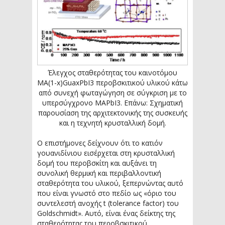
Έλεγχος σταθερότητας του καινοτόμου
MA(1-x)GuaxPbI3 περοβσκιτικού υλικού κάτω
από συνεχή φωταγώγηση σε σύγκριση με το
υπερσύγχρονο MAPbI3. Επάνω: Σχηματική
παρουσίαση της αρχιτεκτονικής της συσκευής
και η τεχνητή κρυσταλλική δομή.
Ο επιστήμονες δείχνουν ότι το κατιόν
γουανιδίνιου εισέρχεται στη κρυσταλλική
δομή του περοβσκίτη και αυξάνει τη
συνολική θερμική και περιβαλλοντική
σταθερότητα του υλικού, ξεπερνώντας αυτό
που είναι γνωστό στο πεδίο ως «όριο του
συντελεστή ανοχής t (tolerance factor) του
Goldschmidt». Αυτό, είναι ένας δείκτης της
σταθερότητας του περοβσκιτικού