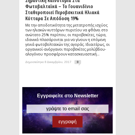
Σημαντική Καινοτομία Στα
Φωτοβαλταϊκά – Το Γουανιδίνιο
Σταθεροποιεί Περοβσκιτικά Ηλιακά
Κύτταρα Σε Απόδοση 19%
Με την αποδοτικότητα της μετατροπής ισχύος
των ηλιακών κυττάρων πυριτίου να φθάνει στο
ανώτατο 25% περίπου, οι περοβσκίτες, τώρα,
ιδανικά πλασάρονται για να γίνουν η επόμενη
γενιά φωτοβολταϊκών της αγοράς. Ιδιαιτέρως, οι
οργανικοί-ανόργανοι περοβσκίτες μολύβδου-
αλογόνου προσφέρουν κατασκευαστική...
Δημοσιεύτηκε 8 Δεκεμβρίου, 2017
0
Εγγραφείτε στο Newsletter