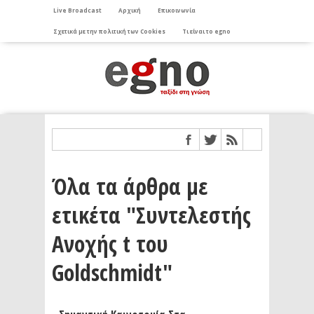
Live Broadcast
Αρχική
Επικοινωνία
Σχετικά με την πολιτική των Cookies
Τι είναι το egno
Όλα τα άρθρα με
ετικέτα "Συντελεστής
Ανοχής t του
Goldschmidt"