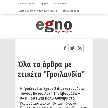
Live Broadcast
Αρχική
Επικοινωνία
Σχετικά με την πολιτική των Cookies
Τι είναι το egno
Όλα τα άρθρα με
ετικέτα "Γροιλανδία"
Η Γροιλανδία Έχασε 2 Δισεκατομμύρια
Τόνους Πάγου Αυτή Την Εβδομάδα –
Κάτι Που Είναι Πολύ Ασυνήθιστο
Περισσότερο από το 40% των πάγων στη
Γροιλανδία έλιωσε την προηγούμενη Πέμπτη, με