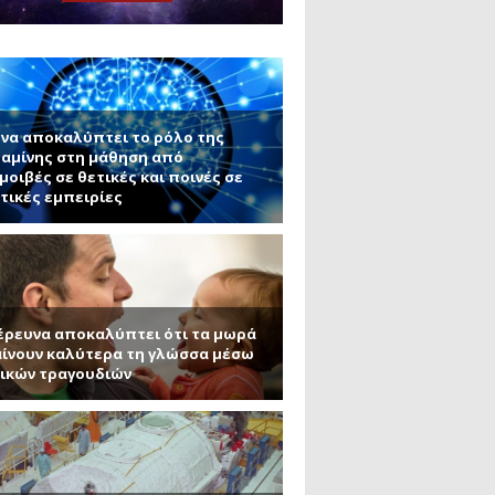
μανένιο και πυριτένιο (Μέρος
το ΜΙΤ)
ου ΑΠΘ)
ε την σκοτεινή ύλη
να αποκαλύπτει το ρόλο της
αμίνης στη μάθηση από
μοιβές σε θετικές και ποινές σε
τικές εμπειρίες
έρευνα αποκαλύπτει ότι τα μωρά
ίνουν καλύτερα τη γλώσσα μέσω
ικών τραγουδιών