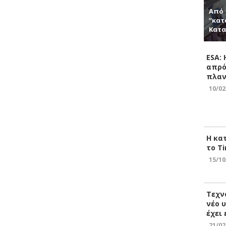
Από 
“κατ
Κατα
ESA:
απρό
πλαν
10/02
Η κα
το Ti
15/10
Τεχν
νέο 
έχει
21/02