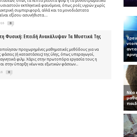
τάσεων, όπως τα λεπτά ρευστά φιλμ ή τα μονοστρωματικά
νητή κ. Παντελή Μπάμπουλη για τα ενδιαφέροντα τεχνητά υλικά, γερ
υσιαστούν εκπληκτικά φαινόμενα, όπως ροές υγρών χωρίς
ηλεκτρική συμπεριφορά, αλλά και τα μονοδιάστατα
α (Συνέντευξη με τον Ερωτόκριτο Κατσαβουνίδη, διευθυντή έρευνας σ
ναι εξίσου ασυνήθιστα....
ύματα (Συνέντευξη με τον Χρήστο Τσάγκα, Αναπληρωτή Καθηγητή τ
016
0
τύπας με απλά λόγια μας μαθαίνει το χαλαρόνιο και τη σχέση του μ
Στη Φυσική: Επειδή Ανακάλυψαν Τα Μυστικά Της
Έρευ
ντοπ
αντα
μοποίησαν προχωρημένες μαθηματικές μεθόδους για να
 φάσεις (ή καταστάσεις) της ύλης, όπως υπεραγωγοί,
αρνη
αγνητικά φιλμ. Χάρις στην πρωτοπόρα εργασία τους η
ι στην ύπαρξη νέων και εξωτικών φάσεων...
16
0
Νέα 
μαθα
παιδ