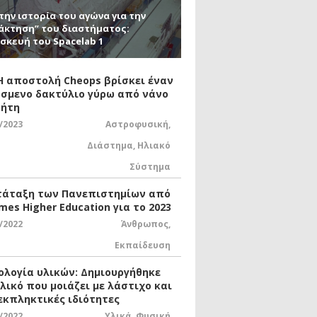
την ιστορία του αγώνα για την
άκτηση” του διαστήματος:
σκευή του Spacelab 1
 Η αποστολή Cheops βρίσκει έναν
σμενο δακτύλιο γύρω από νάνο
ήτη
/2023
Αστροφυσική
,
Διάστημα
,
Ηλιακό
Σύστημα
τάταξη των Πανεπιστημίων από
mes Higher Education για το 2023
/2022
Άνθρωπος
,
Εκπαίδευση
ολογία υλικών: Δημιουργήθηκε
υλικό που μοιάζει με λάστιχο και
 εκπληκτικές ιδιότητες
/2022
Υλικά
,
Φυσική