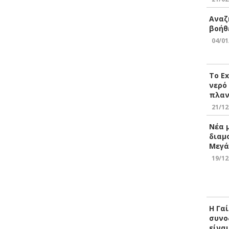
Αναζ
βοήθ
04/01
Το E
νερό
πλαν
21/12
Νέα 
διαμ
Μεγά
19/12
Η Γα
συνο
είνα