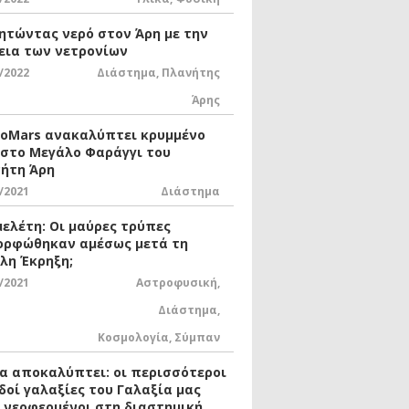
ητώντας νερό στον Άρη με την
εια των νετρονίων
/2022
Διάστημα
,
Πλανήτης
Άρης
xoMars ανακαλύπτει κρυμμένο
 στο Μεγάλο Φαράγγι του
ήτη Άρη
/2021
Διάστημα
μελέτη: Οι μαύρες τρύπες
ορφώθηκαν αμέσως μετά τη
λη Έκρηξη;
/2021
Αστροφυσική
,
Διάστημα
,
Κοσμολογία
,
Σύμπαν
ία αποκαλύπτει: οι περισσότεροι
δοί γαλαξίες του Γαλαξία μας
ι νεοφερμένοι στη διαστημική