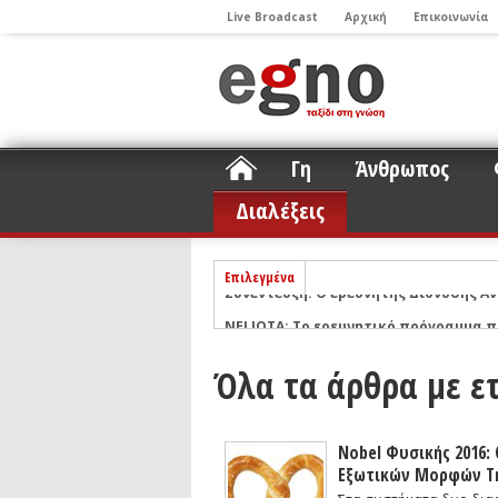
Live Broadcast
Αρχική
Επικοινωνία
Γη
Άνθρωπος
Διαλέξεις
Επιλεγμένα
ΝΕLIOTA: Το ερευνητικό πρόγραμμα
Σελήνη
Podcast: Συζήτηση με τον καθηγητή 
Όλα τα άρθρα με ε
Podcast: Ο Διονύσης Σιμόπουλος απα
Άρθρο με αφορμή το Nobel Φυσικής τ
Συνέντευξη: Το ελληνικό εκπαιδευτικ
Nobel Φυσικής 2016:
Εξωτικών Μορφών Τη
Συνέντευξη: Ο ερευνητής Νανοτεχνολ