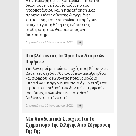
Η ανακάλυψη ότι το Κοπερνίκιο μπορεί να
διασπαστεί σε ένα νέο ισότοπο του
Νταρμστάντιου και η παρατήρηση μιας
προηγουμένως αθέατης διεγερμένης
κατάστασης του Κοπερνίκιου παρέχουν
στοιχεία για τη θέση της «νήσου της
σταθερότητας». Θεωρείται ως άγιο
δισκοπότηρο...
Δημοσιεύτηκε 26 Ιανουαρίου, 2021
0
Προβλέποντας Τα Όρια Των Ατομικών
Πυρήνων
Υπολογισμοί με πρώτες αρχές προβλέπουν τις
ιδιότητες σχεδόν 700 ισοτόπων μεταξύ ηλίου
και σιδήρου, δείχνοντας ποια νουκλίδια
μπορεί να υπάρχουν και ποια όχι. Μεταξύ του
τεράστιου αριθμού των δυνατών πυρηνικών
ισοτόπων, πολύ λίγα είναι σταθερά.
Απλώνονται επάνω από...
Δημοσιεύτηκε 15 Ιανουαρίου, 2021
0
Νέα Αποδεικτικά Στοιχεία Για Το
Σχηματισμό Της Σελήνης Από Σύγκρουση
Της Γης