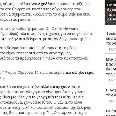
ς σύστημα, αλλά είναι
σχεδόν
παρόμοιοι μεταξύ Γης
Ηφαι
τα στα θεωρητικά μοντέλα της σύγκρουσης που
έχου
ε να σχηματιστεί κυρίως από το σώμα Θεία και έτσι
πρώτ
ατμό
ιαφορετική από τη Γη.
υπό την καθοδήγηση του Dr. Daniel Herwartz,
Έρευ
έχρι τώρα) εκλεπτυσμένες τεχνικές για να συγκρίνει το
εμφα
στα σεληνιακά δείγματα, με αυτόν δειγμάτων της Γης.
παρό
ακά δείγματα τα οποία έφθασαν στη Γη μέσω
16/0
τα είχαν επηρεαστεί από το νερό της Γης,
υτά τους τα προμήθευσε η NASA από τις αποστολές
Μια 
βαρύ
έλθο
-17 προς Οξυγόνο-16 είναι σε σημαντικά
υψηλότερα
της 
υς.
12/0
ύσκολο να ανιχνευτούν, αλλά
υπάρχουν
. Αυτό
Η Δα
ρα είμαστε αιτιολογημένα σίγουροι ότι η γιγάντια
την 
ίνει μια ιδέα για τη γεοχημεία της Θείας. Η Θεία
21/0
 αποκαλούμαι χονδρίτες τύπου Ε. Εάν αυτό είναι
με τη γεοχημική και ισοτοπική σύσταση της Σελήνης,
Οι θ
ξη της Θείας και της πρώιμης Γης. Ο επόμενος στόχος
χρησ