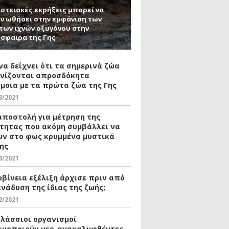
στειακές εκρήξεις μπορεί να
ν ωθήσει στην εμφάνιση των
ων ιχνών οξυγόνου στην
σφαιρα της Γης
να δείχνει ότι τα σημερινά ζώα
νίζονται απροσδόκητα
μοια με τα πρώτα ζώα της Γης
3/2021
αποστολή για μέτρηση της
τητας που ακόμη συμβάλλει να
υν στο φως κρυμμένα μυστικά
Γης
3/2021
ρβίνεια εξέλιξη άρχισε πριν από
ανάδυση της ίδιας της ζωής;
2/2021
αλάσσιοι οργανισμοί
ιμοποιούν νεο-ανακαλυφθέντες