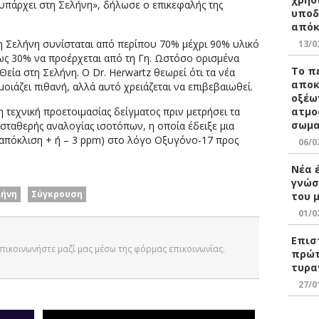
 υπάρχει στη Σελήνη», δήλωσε ο επικεφαλής της
υποδ
απόκ
 η Σελήνη συνίσταται από περίπου 70% μέχρι 90% υλικό
13/0
έως 30% να προέρχεται από τη Γη. Ωστόσο ορισμένα
Το π
εία στη Σελήνη. Ο Dr. Herwartz θεωρεί ότι τα νέα
αποκ
μοιάζει πιθανή, αλλά αυτό χρειάζεται να επιβεβαιωθεί.
οξέω
ατμο
τεχνική προετοιμασίας δείγματος πριν μετρήσει τα
σωμα
σταθερής αναλογίας ισοτόπων, η οποία έδειξε μια
 απόκλιση + ή – 3 ppm) στο λόγο Οξυγόνο-17 προς
06/0
Νέα 
γνώσ
λήνη
Σύγκρουση
του 
01/0
Επισ
 Επικοινωνήστε μαζί μας μέσω της φόρμας επικοινωνίας.
πρώτ
τυρα
27/0