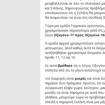
μεταβάλλονται σε όλο το πλανητικό μα
και Σελήνης, δημιουργώντας προβλήμα
υποδεικνύουν ότι η Σελήνη θα μπορούσ
θα αναμενόταν να είναι στη σύνθεση δ
Τώρα μια ομάδα Γερμανών ερευνητών, 
χρησιμοποίησε περισσότερο (από ότι μ
λόγο
Οξυγόνο-17 προς Οξυγόνο-16
Η ομάδα αρχικά χρησιμοποίησε σεληνι
μετεωριτών, αλλά καθώς αυτά τα δείγμα
αναζητήθηκαν φρεσκότερα δείγματα. Α
Apollo 11, 12 και 16.
Σε αυτά
βρέθηκε
ότι ο λόγος Οξυγόνο
επίπεδα από ότι τα γήινα αντίστοιχά το
«Οι διαφορές είναι
μικρές
και είναι δ
σημαίνει δυο πράγματα: Πρώτον, ότι τώ
σύγκρουση έλαβε χώρα. Δεύτερον, μας δ
μοιάζει να είναι παρόμοια με αυτά που
αλήθεια, μπορούμε τώρα να προβλέψου
επειδή η σημερινή Σελήνη είναι μια μί