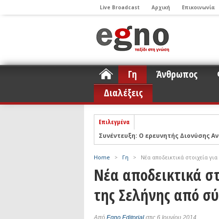
Live Broadcast
Αρχική
Επικοινωνία
Γη
Άνθρωπος
Διαλέξεις
Επιλεγμένα
ΝΕLIOTA: Το ερευνητικό πρόγραμμα
Σελήνη
Podcast: Συζήτηση με τον καθηγητή 
Home
>
Γη
>
Νέα αποδεικτικά στοιχεία γι
Podcast: Ο Διονύσης Σιμόπουλος απα
Νέα αποδεικτικά στ
Άρθρο με αφορμή το Nobel Φυσικής τ
της Σελήνης από σύ
Συνέντευξη: Το ελληνικό εκπαιδευτικ
Συνέντευξη: Ο ερευνητής Νανοτεχνολ
Από
Egno Editorial
στις 6 Ιουνίου 2014