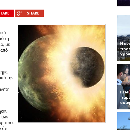
νητή κ. Παντελή Μπάμπουλη για τα ενδιαφέροντα τεχνητά υλικά, γερ
α (Συνέντευξη με τον Ερωτόκριτο Κατσαβουνίδη, διευθυντή έρευνας σ
HARE
SHARE
ύματα (Συνέντευξη με τον Χρήστο Τσάγκα, Αναπληρωτή Καθηγητή τ
τύπας με απλά λόγια μας μαθαίνει το χαλαρόνιο και τη σχέση του μ
ικά
πό τη
Η αν
ο, με
προσ
 από
χρόν
τημα,
από την
ανήτη
Γεωθ
α
.
παρα
σύμφ
ηκαν
 των
ριτίου,
 ότι