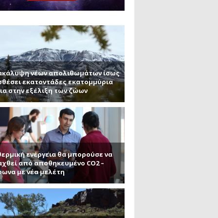
μανένιο και πυριτένιο (Μέρος
το ΜΙΤ)
ου ΑΠΘ)
ε την σκοτεινή ύλη
ακάλυψη νέων απολιθωμάτων ίσως
θέσει εκατοντάδες εκατομμύρια
ια στην εξέλιξη των ζώων
ερμική ενέργεια θα μπορούσε να
χθεί από αποθηκευμένο CO2 –
ωνα με νέα μελέτη