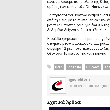
είναι να βρούμε πόσο υλικό της Θείας
ομάδας των ερευνητών Dr.
Herwartz
.
Τα περισσότερα μοντέλα εκτιμούν ότι
από τη Θεία, με το εναπομείναν 10% 
μοντέλα υποστηρίζουν για ένα 8% της Θ
δεδομένα δείχνουν ότι μια μίξη 50-50 
Η ομάδα χρησιμοποίησε μια προηγμένη 
δείγματα μέσω φασματοσκοπίας μάζας 
διαφορά 12 μέρη στο εκατομμύριο (με
Οξυγόνο-16 μεταξύ Γης και Σελήνης.
Θεία
Ισότοπα
Οξυγόνο
Σε
Egno Editorial
Το Editorial Team του egno.
Σχετικά Άρθρα: