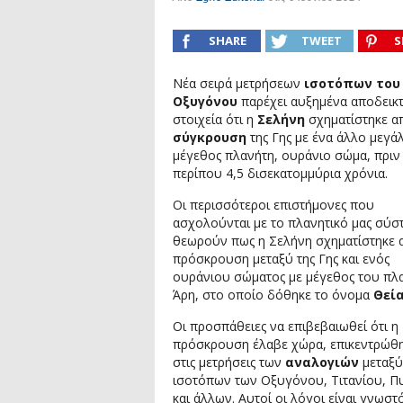
Συνέντευξη: Συζητώντας με τον ερευ
1)
podcast: Τι είναι τα Βαρυτικά Κύματ
SHARE
TWEET
S
podcast: Αναζητώντας τα Βαρυτικά Κ
Νέα σειρά μετρήσεων
ισοτόπων του
Συνέντευξη: Ο ερευνητής Διονύσης Αν
Οξυγόνου
παρέχει αυξημένα αποδεικτ
στοιχεία ότι η
Σελήνη
σχηματίστηκε α
σύγκρουση
της Γης με ένα άλλο μεγάλ
μέγεθος πλανήτη, ουράνιο σώμα, πριν
περίπου 4,5 δισεκατομμύρια χρόνια.
Οι περισσότεροι επιστήμονες που
ασχολούνται με το πλανητικό μας σύσ
θεωρούν πως η Σελήνη σχηματίστηκε 
πρόσκρουση μεταξύ της Γης και ενός
ουράνιου σώματος με μέγεθος του πλ
Άρη, στο οποίο δόθηκε το όνομα
Θεί
Οι προσπάθειες να επιβεβαιωθεί ότι η
πρόσκρουση έλαβε χώρα, επικεντρώθ
στις μετρήσεις των
αναλογιών
μεταξύ
ισοτόπων των Οξυγόνου, Τιτανίου, Πυ
και άλλων. Αυτοί οι λόγοι είναι γνωστό