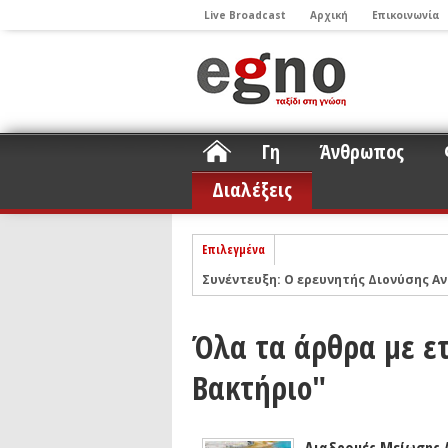
Live Broadcast
Αρχική
Επικοινωνία
Γη
Άνθρωπος
Διαλέξεις
Επιλεγμένα
Συνέντευξη: Ο ερευνητής Διονύσης Αν
ΝΕLIOTA: Το ερευνητικό πρόγραμμα
Σελήνη
Podcast: Συζήτηση με τον καθηγητή 
Όλα τα άρθρα με ε
Podcast: Ο Διονύσης Σιμόπουλος απα
Βακτήριο"
Άρθρο με αφορμή το Nobel Φυσικής τ
Συνέντευξη: Το ελληνικό εκπαιδευτικ
Συνέντευξη: Ο ερευνητής Νανοτεχνολ