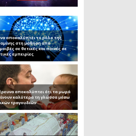
μανένιο και πυριτένιο (Μέρος
το ΜΙΤ)
ου ΑΠΘ)
να αποκαλύπτει το ρόλο της
αμίνης στη μάθηση από
μοιβές σε θετικές και ποινές σε
τικές εμπειρίες
έρευνα αποκαλύπτει ότι τα μωρά
ίνουν καλύτερα τη γλώσσα μέσω
ικών τραγουδιών