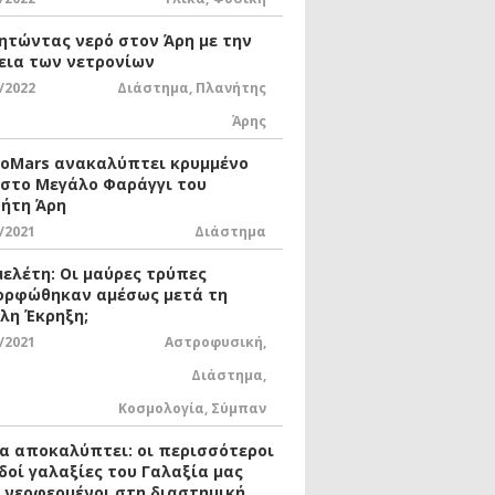
ητώντας νερό στον Άρη με την
εια των νετρονίων
/2022
Διάστημα
,
Πλανήτης
Άρης
xoMars ανακαλύπτει κρυμμένο
 στο Μεγάλο Φαράγγι του
ήτη Άρη
/2021
Διάστημα
μελέτη: Οι μαύρες τρύπες
ορφώθηκαν αμέσως μετά τη
λη Έκρηξη;
/2021
Αστροφυσική
,
Διάστημα
,
Κοσμολογία
,
Σύμπαν
ία αποκαλύπτει: οι περισσότεροι
δοί γαλαξίες του Γαλαξία μας
ι νεοφερμένοι στη διαστημική