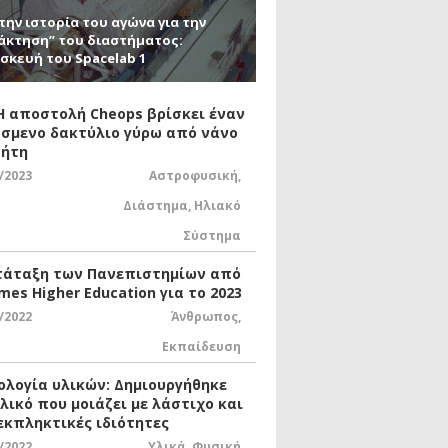
την ιστορία του αγώνα για την
άκτηση” του διαστήματος:
σκευή του Spacelab 1
 Η αποστολή Cheops βρίσκει έναν
σμενο δακτύλιο γύρω από νάνο
ήτη
/2023
Αστροφυσική
,
Διάστημα
,
Ηλιακό
Σύστημα
τάταξη των Πανεπιστημίων από
mes Higher Education για το 2023
/2022
Άνθρωπος
,
Εκπαίδευση
ολογία υλικών: Δημιουργήθηκε
υλικό που μοιάζει με λάστιχο και
 εκπληκτικές ιδιότητες
/2022
Υλικά
,
Φυσική