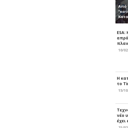
Από 
“κατ
Κατα
ESA:
απρό
πλαν
10/02
Η κα
το Ti
15/10
Τεχν
νέο 
έχει
21/02