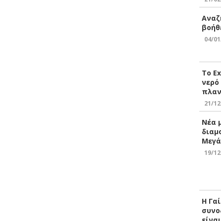
Αναζ
βοήθ
04/01
Το E
νερό
πλαν
21/12
Νέα 
διαμ
Μεγά
19/12
Η Γα
συνο
είνα