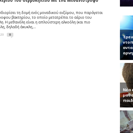
Αερίου Του Θερμοκηπίου Με Ένα Μεθανιότροφο
νητή κ. Παντελή Μπάμπουλη για τα ενδιαφέροντα τεχνητά υλικά, γερ
διορίσει τη δομή ενός μοναδικού ενζύμου, που παράγεται
α (Συνέντευξη με τον Ερωτόκριτο Κατσαβουνίδη, διευθυντή έρευνας σ
ροφου βακτηρίου, το οποίο μετατρέπει το αέριο του
η. Η μεθανόλη είναι η απλούστερη αλκοόλη (και πιο
ύματα (Συνέντευξη με τον Χρήστο Τσάγκα, Αναπληρωτή Καθηγητή τ
λη, δηλαδή άκυκλη,...
020
0
Έρευ
ντοπ
αντα
αρνη
Νέα 
μαθα
παιδ