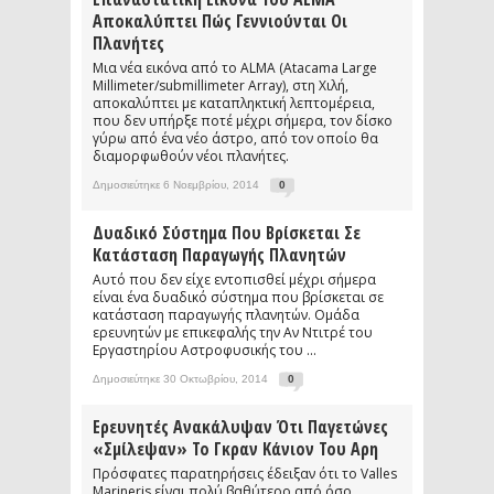
Αποκαλύπτει Πώς Γεννιούνται Οι
Πλανήτες
Μια νέα εικόνα από το ALMA (Atacama Large
Millimeter/submillimeter Array), στη Χιλή,
αποκαλύπτει με καταπληκτική λεπτομέρεια,
που δεν υπήρξε ποτέ μέχρι σήμερα, τον δίσκο
γύρω από ένα νέο άστρο, από τον οποίο θα
διαμορφωθούν νέοι πλανήτες.
Δημοσιεύτηκε 6 Νοεμβρίου, 2014
0
Δυαδικό Σύστημα Που Βρίσκεται Σε
Κατάσταση Παραγωγής Πλανητών
Αυτό που δεν είχε εντοπισθεί μέχρι σήμερα
είναι ένα δυαδικό σύστημα που βρίσκεται σε
κατάσταση παραγωγής πλανητών. Ομάδα
ερευνητών με επικεφαλής την Αν Ντιτρέ του
Εργαστηρίου Αστροφυσικής του ...
Δημοσιεύτηκε 30 Οκτωβρίου, 2014
0
Ερευνητές Ανακάλυψαν Ότι Παγετώνες
«σμίλεψαν» Το Γκραν Κάνιον Του Αρη
Πρόσφατες παρατηρήσεις έδειξαν ότι το Valles
Marineris είναι πολύ βαθύτερο από όσο