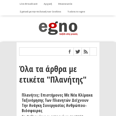
Live Broadcast
Αρχική
Επικοινωνία
Σχετικά με την πολιτική των Cookies
Τι είναι το egno
Όλα τα άρθρα με
ετικέτα "Πλανήτης"
Πλανήτες: Επιστήμονες Με Νέα Κλίμακα
Ταξινόμησης Των Πλανητών Δείχνουν
Την Ανάγκη Συνεργασίας Ανθρώπου-
Βιόσφαιρας