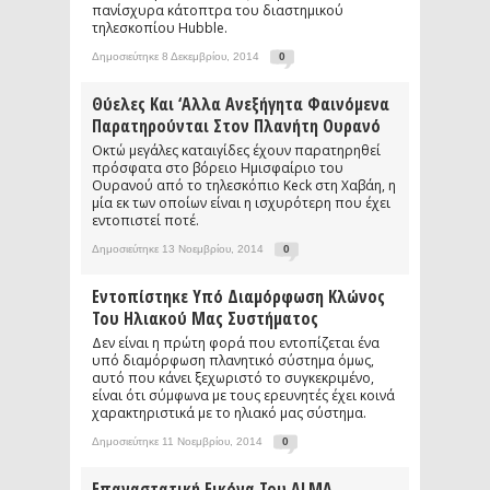
πανίσχυρα κάτοπτρα του διαστημικού
τηλεσκοπίου Hubble.
Δημοσιεύτηκε 8 Δεκεμβρίου, 2014
0
Θύελες Και ‘αλλα Ανεξήγητα Φαινόμενα
Παρατηρούνται Στον Πλανήτη Ουρανό
Οκτώ μεγάλες καταιγίδες έχουν παρατηρηθεί
πρόσφατα στο βόρειο Ημισφαίριο του
Ουρανού από το τηλεσκόπιο Keck στη Χαβάη, η
μία εκ των οποίων είναι η ισχυρότερη που έχει
εντοπιστεί ποτέ.
Δημοσιεύτηκε 13 Νοεμβρίου, 2014
0
Εντοπίστηκε Υπό Διαμόρφωση Κλώνος
Του Ηλιακού Μας Συστήματος
Δεν είναι η πρώτη φορά που εντοπίζεται ένα
υπό διαμόρφωση πλανητικό σύστημα όμως,
αυτό που κάνει ξεχωριστό το συγκεκριμένο,
είναι ότι σύμφωνα με τους ερευνητές έχει κοινά
χαρακτηριστικά με το ηλιακό μας σύστημα.
Δημοσιεύτηκε 11 Νοεμβρίου, 2014
0
Επαναστατική Εικόνα Του ALMA