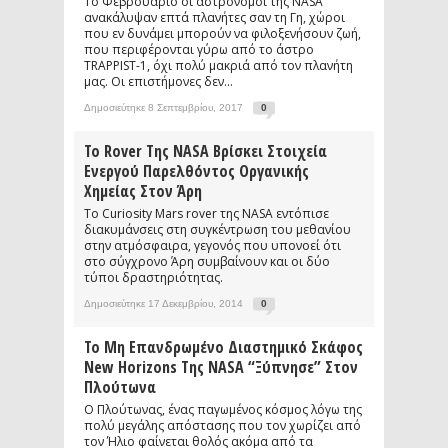
Το Φεβρουάριο οι αστρονόμοι της NASA
ανακάλυψαν επτά πλανήτες σαν τη Γη, χώροι
που εν δυνάμει μπορούν να φιλοξενήσουν ζωή,
που περιφέρονται γύρω από το άστρο
TRAPPIST-1, όχι πολύ μακριά από τον πλανήτη
μας. Οι επιστήμονες δεν...
Δημοσιεύτηκε 8 Σεπτεμβρίου, 2017
0
Το Rover Της NASA Βρίσκει Στοιχεία
Ενεργού Παρελθόντος Οργανικής
Χημείας Στον Άρη
Το Curiosity Mars rover της NASA εντόπισε
διακυμάνσεις στη συγκέντρωση του μεθανίου
στην ατμόσφαιρα, γεγονός που υπονοεί ότι
στο σύγχρονο Άρη συμβαίνουν και οι δύο
τύποι δραστηριότητας.
Δημοσιεύτηκε 17 Δεκεμβρίου, 2014
0
Το Μη Επανδρωμένο Διαστημικό Σκάφος
New Horizons Της NASA “ξύπνησε” Στον
Πλούτωνα
Ο Πλούτωνας, ένας παγωμένος κόσμος λόγω της
πολύ μεγάλης απόστασης που τον χωρίζει από
τον Ήλιο φαίνεται θολός ακόμα από τα