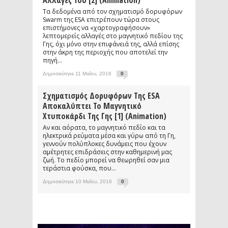
Αλλαγές Του [2] (animation)
Τα δεδομένα από τον σχηματισμό δορυφόρων
Swarm της ESA επιτρέπουν τώρα στους
επιστήμονες να «χαρτογραφήσουν»
λεπτομερείς αλλαγές στο μαγνητικό πεδίου της
Γης, όχι μόνο στην επιφάνειά της, αλλά επίσης
στην άκρη της περιοχής που αποτελεί την
πηγή...
Δημοσιεύτηκε 11 Μαΐου, 2016
0
Σχηματισμός Δορυφόρων Της ESA
Αποκαλύπτει Το Μαγνητικό
Χτυποκάρδι Της Γης [1] (animation)
Αν και αόρατα, το μαγνητικό πεδίο και τα
ηλεκτρικά ρεύματα μέσα και γύρω από τη Γη,
γεννούν πολύπλοκες δυνάμεις που έχουν
αμέτρητες επιδράσεις στην καθημερινή μας
ζωή. Το πεδίο μπορεί να θεωρηθεί σαν μια
τεράστια φούσκα, που...
Δημοσιεύτηκε 10 Μαΐου, 2016
0