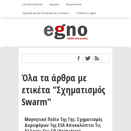
Live Broadcast
Αρχική
Επικοινωνία
Σχετικά με την πολιτική των Cookies
Τι είναι το egno
Όλα τα άρθρα με
ετικέτα "Σχηματισμός
Swarm"
Μαγνητικό Πεδίο Της Γης: Σχηματισμός
Δορυφόρων Της ESA Αποκαλύπτει Τις