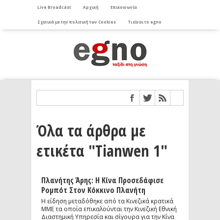
Live Broadcast
Αρχική
Επικοινωνία
Σχετικά με την πολιτική των Cookies
Τι είναι το egno
Όλα τα άρθρα με
ετικέτα "Tianwen 1"
Πλανήτης Άρης: Η Κίνα Προσεδάφισε
Ρομπότ Στον Κόκκινο Πλανήτη
Η είδηση μεταδόθηκε από τα Κινεζικά κρατικά
ΜΜΕ τα οποία επικαλούνται την Κινεζική Εθνική
Διαστημική Υπηρεσία και σίγουρα για την Κίνα