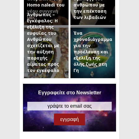
Homo naledi του
ανθρώπου με
νέου συγγενή
την επέκταση
Άνθρωπος –
μας
των λιβαδιών
Εγκέφαλος: Η
εξέλιξη της
ευφυΐας του
Ένα
Ανθρώπου
χρονοδιάγραμμα
σχετίζεται με
για την
την αύξηση
προέλευση και
παροχής
εξέλιξη της
αίματος προς
όλης ζωής στη
τον εγκέφαλο
Γη
Εγγραφείτε στο Newsletter