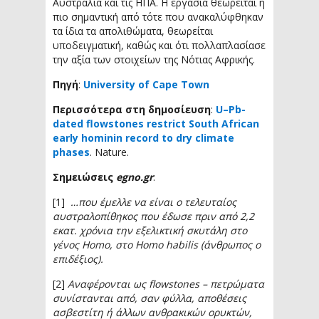
Αυστραλία και τις ΗΠΑ. Η εργασία θεωρείται η
πιο σημαντική από τότε που ανακαλύφθηκαν
τα ίδια τα απολιθώματα, θεωρείται
υποδειγματική, καθώς και ότι πολλαπλασίασε
την αξία των στοιχείων της Νότιας Αφρικής.
Πηγή
:
University of Cape Town
Περισσότερα στη δημοσίευση
:
U–Pb-
dated flowstones restrict South African
early hominin record to dry climate
phases
. Nature.
Σημειώσεις
egno.gr
:
[1]
…που έμελλε να είναι ο τελευταίος
αυστραλοπίθηκος που έδωσε πριν από 2,2
εκατ. χρόνια την εξελικτική σκυτάλη στο
γένος Homo, στο Homo habilis (άνθρωπος ο
επιδέξιος).
[2]
Α
ναφέρονται ως flowstones – πετρώματα
συνίστανται από, σαν φύλλα, αποθέσεις
ασβεστίτη ή άλλων ανθρακικών ορυκτών,