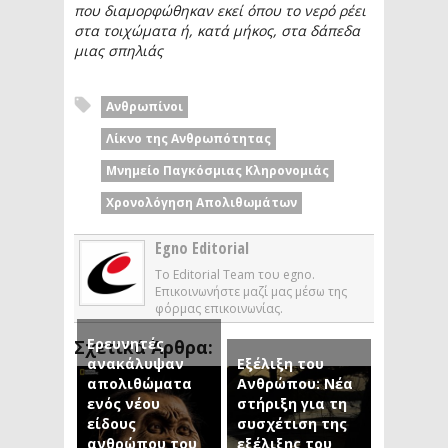
που διαμορφώθηκαν εκεί όπου το νερό ρέει
στα τοιχώματα ή, κατά μήκος, στα δάπεδα
μιας σπηλιάς
Ανθρωπίνοι
Λίκνο της Ανθρωπότητας
Μνημείο Παγκόσμιας Κληρονομιάς
Χρονολόγηση Απολιθωμάτων
Egno Editorial
Το Editorial Team του egno.
Επικοινωνήστε μαζί μας μέσω της
φόρμας επικοινωνίας.
Ερευνητές
Σχετικά Άρθρα:
ανακάλυψαν
Εξέλιξη του
απολιθώματα
Ανθρώπου: Νέα
ενός νέου
στήριξη για τη
είδους
συσχέτιση της
ανθρώπου του
εξέλιξης του