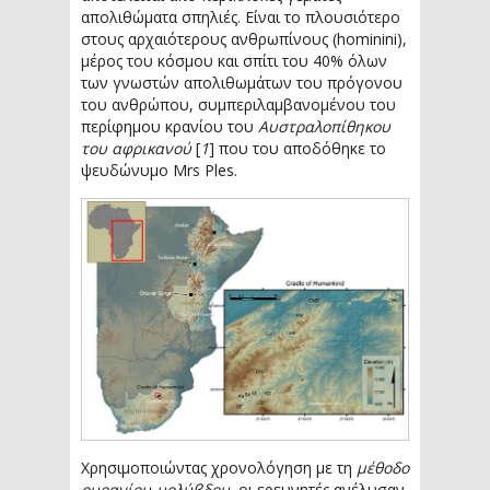
απολιθώματα σπηλιές. Είναι το πλουσιότερο
στους αρχαιότερους ανθρωπίνους (hominini),
μέρος του κόσμου και σπίτι του 40% όλων
των γνωστών απολιθωμάτων του πρόγονου
του ανθρώπου, συμπεριλαμβανομένου του
περίφημου κρανίου του
Αυστραλοπίθηκου
του αφρικανού
[
1
] που του αποδόθηκε το
ψευδώνυμο Mrs Ples.
Χρησιμοποιώντας χρονολόγηση με τη
μέθοδο
ουρανίου-μολύβδου
, οι ερευνητές ανέλυσαν