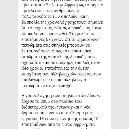
πρώτο που έδειξε την Αφρική ως το σημείο
προέλευσης των ανθρώπων, η
πολυπλοκότητα των σπηλιών, και η
δυσκολία της χρονολόγησής τους, σήμαινε
ότι το αρχείο της Νότιας Αφρικής παρέμενε
δύσκολο να ερμηνευθεί. Στη μελέτη οι
επιστήμονες δείχνουν ότι τα ιζηματογενή
πετρώματα στις σπηλιές μπορούν να
λειτουργήσουν όπως τα ηφαιστειακά
στρώματα της Ανατολικής Αφρικής, που
σχηματίστηκαν σε διάφορες σπηλιές στον
ίδιο χρόνο, επιτρέποντας την άμεση
συσχέτιση των αλληλουχιών τους και των
απολιθωμάτων σε μια αλληλουχία
πετρωμάτων στην περιοχή.
Η χρονολόγηση των σπηλιών του
Λίκνου
άρχισε το 2005 στο πλαίσιο του
διδακτορικού της
Pickering
και η νέα
δημοσίευση είναι το αποτέλεσμα μιας
εργασίας 13 ετών ερευνητικής ομάδας 10
επιστημόνων από τη Νότια Αφρική, την