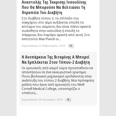
Αναστολής Της Έκκρισης Ινσουλίνης
Που Θα Μπορούσε Να Βελτιώσει Τη
Θεραπεία Του Διαβήτη
Στο διαβήτη τύπου 2, το επίπεδο του
σακχάρου στο αίμα αυξάνεται επειδή τα
κύτταρα του σώματος δεν είναι πλέον αρκετά
ευαίσθητα στην ινσουλίνη ή επειδή το
πάγκρεας δεν παράγει αρκετή από αυτή. Στο
Ινστιτούτο Max Planck οι...
Δημοσιεύτηκε 12 Φεβρουαρίου, 2015
0
Η Ανεπάρκεια Της Βιταμίνης Α Μπορεί
Να Εμπλέκεται Στον Τύπου-2 Διαβήτη
Οι ερευνητές από καιρό τώρα προσπαθούν να
απαντήσουν σε ένα εκνευριστικό ερώτημα:
Ποιοι βιολογικοί μηχανισμοί εμπλέκονται στην
ανάπτυξη του τύπου 2 διαβήτη; Μια πρόσφατη
μελέτη που έγινε από ερευνητές του Weill
Cornell Medical College, υποστηρίζει ο
υπαίτιος...
Δημοσιεύτηκε 18 Ιανουαρίου, 2015
0