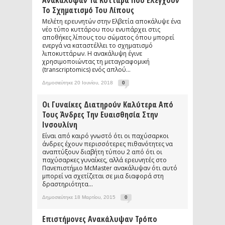
Ανακάλυψαν Τα Κύτταρα Που Ελέγχουν
Το Σχηματισμό Του Λίπους
Μελέτη ερευνητών στην Ελβετία αποκάλυψε ένα
νέο τύπο κυττάρου που ενυπάρχει στις
αποθήκες λίπους του σώματος όπου μπορεί
ενεργά να καταστέλλει το σχηματισμό
λιποκυττάρων. Η ανακάλυψη έγινε
χρησιμοποιώντας τη μεταγραφομική
(transcriptomics) ενός απλού...
Δημοσιεύτηκε 20 Ιουνίου, 2018
0
Οι Γυναίκες Διατηρούν Καλύτερα Από
Τους Άνδρες Την Ευαισθησία Στην
Ινσουλίνη
Είναι από καιρό γνωστό ότι οι παχύσαρκοι
άνδρες έχουν περισσότερες πιθανότητες να
αναπτύξουν διαβήτη τύπου 2 από ότι οι
παχύσαρκες γυναίκες, αλλά ερευνητές στο
Πανεπιστήμιο McMaster ανακάλυψαν ότι αυτό
μπορεί να σχετίζεται σε μια διαφορά στη
δραστηριότητα...
Δημοσιεύτηκε 18 Μαρτίου, 2015
0
Επιστήμονες Ανακάλυψαν Τρόπο