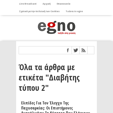
Live Broadcast
Αρχική
Επικοινωνία
Σχετικά με την πολιτική των Cookies
Τι είναι το egno
Όλα τα άρθρα με
ετικέτα "Διαβήτης
τύπου 2"
Ελπίδες Για Τον Έλεγχο Της
Παχυσαρκίας: Οι Επιστήμονες