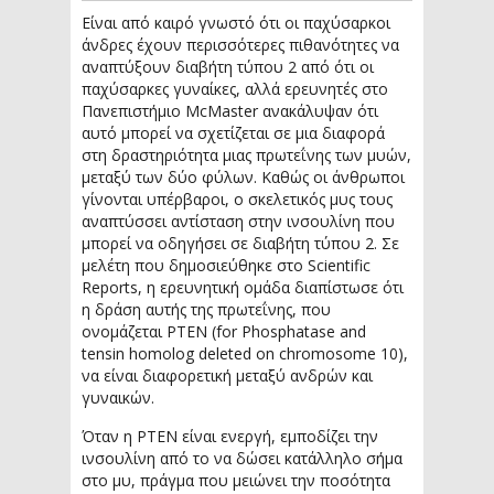
Είναι από καιρό γνωστό ότι οι παχύσαρκοι
άνδρες έχουν περισσότερες πιθανότητες να
αναπτύξουν διαβήτη τύπου 2 από ότι οι
παχύσαρκες γυναίκες, αλλά ερευνητές στο
Πανεπιστήμιο McMaster ανακάλυψαν ότι
αυτό μπορεί να σχετίζεται σε μια διαφορά
στη δραστηριότητα μιας πρωτεΐνης των μυών,
μεταξύ των δύο φύλων. Καθώς οι άνθρωποι
γίνονται υπέρβαροι, ο σκελετικός μυς τους
αναπτύσσει αντίσταση στην ινσουλίνη που
μπορεί να οδηγήσει σε διαβήτη τύπου 2. Σε
μελέτη που δημοσιεύθηκε στο Scientific
Reports, η ερευνητική ομάδα διαπίστωσε ότι
η δράση αυτής της πρωτεΐνης, που
ονομάζεται PTEN (for Phosphatase and
tensin homolog deleted on chromosome 10),
να είναι διαφορετική μεταξύ ανδρών και
γυναικών.
Όταν η ΡΤΕΝ είναι ενεργή, εμποδίζει την
ινσουλίνη από το να δώσει κατάλληλο σήμα
στο μυ, πράγμα που μειώνει την ποσότητα