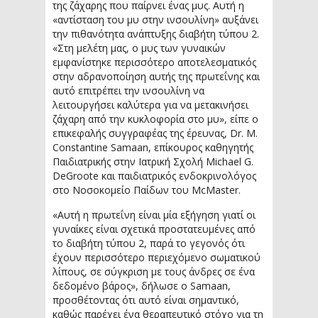
της ζάχαρης που παίρνει ένας μυς. Αυτή η
«αντίσταση του μυ στην ινσουλίνη» αυξάνει
την πιθανότητα ανάπτυξης διαβήτη τύπου 2.
«Στη μελέτη μας, ο μυς των γυναικών
εμφανίστηκε περισσότερο αποτελεσματικός
στην αδρανοποίηση αυτής της πρωτεΐνης και
αυτό επιτρέπει την ινσουλίνη να
λειτουργήσει καλύτερα για να μετακινήσει
ζάχαρη από την κυκλοφορία στο μυ», είπε ο
επικεφαλής συγγραφέας της έρευνας, Dr. M.
Constantine Samaan, επίκουρος καθηγητής
Παιδιατρικής στην Ιατρική Σχολή Michael G.
DeGroote και παιδιατρικός ενδοκρινολόγος
στο Νοσοκομείο Παίδων του McMaster.
«Αυτή η πρωτεΐνη είναι μία εξήγηση γιατί οι
γυναίκες είναι σχετικά προστατευμένες από
το διαβήτη τύπου 2, παρά το γεγονός ότι
έχουν περισσότερο περιεχόμενο σωματικού
λίπους, σε σύγκριση με τους άνδρες σε ένα
δεδομένο βάρος», δήλωσε ο Samaan,
προσθέτοντας ότι αυτό είναι σημαντικό,
καθώς παρέχει ένα θεραπευτικό στόχο για τη