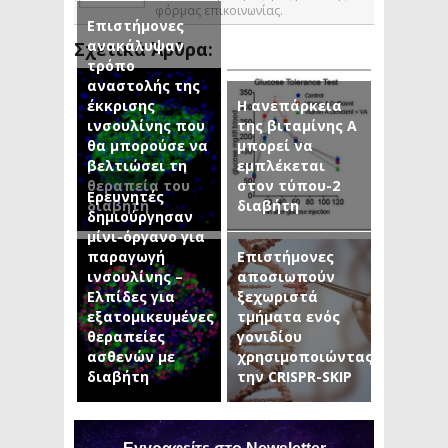
φόρμας επικοινωνίας.
Επιστήμονες
ανακάλυψαν
Σχετικά Άρθρα:
τρόπο
αναστολής της
έκκρισης
Η ανεπάρκεια
ινσουλίνης που
της βιταμίνης Α
θα μπορούσε να
μπορεί να
βελτιώσει τη
εμπλέκεται
θεραπεία του
στον τύπου-2
Ερευνητές
διαβήτη
διαβήτη
δημιούργησαν
μίνι-όργανο για
παραγωγή
Επιστήμονες
ινσουλίνης –
αποσιωπούν
Ελπίδες για
ξεχωριστά
εξατομικευμένες
τμήματα ενός
θεραπείες
γονιδίου
ασθενών με
χρησιμοποιώντας
διαβήτη
την CRISPR-SKIP