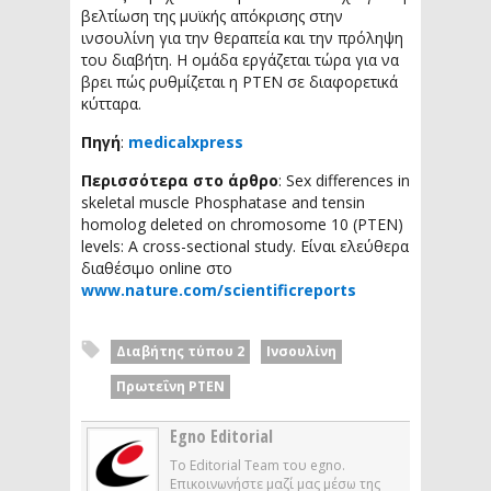
βελτίωση της μυϊκής απόκρισης στην
ινσουλίνη για την θεραπεία και την πρόληψη
του διαβήτη. Η ομάδα εργάζεται τώρα για να
βρει πώς ρυθμίζεται η ΡΤΕΝ σε διαφορετικά
κύτταρα.
Πηγή
:
medicalxpress
Περισσότερα στο άρθρο
: Sex differences in
skeletal muscle Phosphatase and tensin
homolog deleted on chromosome 10 (PTEN)
levels: A cross-sectional study. Είναι ελεύθερα
διαθέσιμο online στο
www.nature.com/scientificreports
Διαβήτης τύπου 2
Ινσουλίνη
Πρωτεΐνη ΡΤΕΝ
Egno Editorial
Το Editorial Team του egno.
Επικοινωνήστε μαζί μας μέσω της