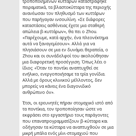
τροποποιημένων κυττάρων καταστράφηκε
πειραματικά, τα βλαστοκύτταρα της περιοχής
ανανέωσαν τον πληθυσμό των κυττάρων
που παρήγαγαν ινσουλίνη. «Σε διάφορες
καταστάσεις ασθένειας έχετε μια σταθερή
απώλεια β-κυττάρων», θα πει ο Zhou.
«Παρέχουμε, κατά αρχήν, ένα πλεονέκτημα
αυτά να ξαναγεμίσουν». Αλλά για να
πλησιάσουν σε μια εν δυνάμει θεραπεία, ο
Zhou και οι συνάδελφοί του ακολούθησαν
μια διαφορετική προσέγγιση. Όπως λέει ο
ίδιος: «Όταν το ποντίκι αναπτυχθεί σε
ενήλικο, ενεργοποιήσαμε τα τρία γονίδια.
Αλλά με όρους κλινικού μέλλοντος, δεν
μπορείς να κάνεις ένα διαγονιδικό
ανθρώπινο όν».
Έτσι, οι ερευνητές πήραν στομαχικό ιστό από
τα ποντίκια, τον τροποποίησαν ώστε να
εκφράσει στο εργαστήριο τους παράγοντες
που επαναπρογραμματίζουν β-κύτταρα και
οδήγησαν τα κύτταρα να αναπτυχθούν σε μια
μικρή μπάλα ενός μίνι-στομαχιού που