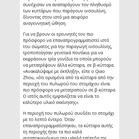
συνέχισαν να αναπαράγουν τον πληθυσμό
των κυττάρων που παράγουν ινσουλίνη,
δίνοντας στον ιστό μια αειφόρο
αναγεννητική ώθηση.
Για να βρουν οι ερευνητές τον πιο
πρόσφορο να επαναπρογραμματιστεί ιστό
του σώματος για την παραγωγή ινσουλίνης,
τροποποίησαν γενετικά ποντίκια για να
εκφράσουν τρία γονίδια τα οποία μπορούν
να μετατρέψουν άλλα κύτταρα, σε β-κύτταρα.
«Ανακαλύψαμε με έκπληξη», είπε ο Qiao
Zhou, «ότι ορισμένα από τα κύτταρα από την
περιοχή του πυλωρού του στομάχου είναι
πιο πρόσφορα να μετατραπούν σε β-κύτταρα.
Ο ιστός αυτός εμφανίζεται να είναι το
καλύτερο υλικό εκκίνησης».
Η περιοχή του πυλωρού συνδέει το στομάχι
με το λεπτό έντερο. Όταν
επαναπρογραμματίστηκαν, τα κύτταρα αυτής
τη περιοχής ήταν τα πιο καλά
ανταποκρινόμενα στα υψηλά επίπεδα της