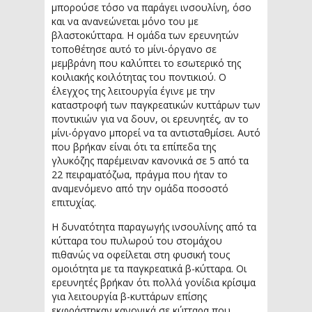
μπορούσε τόσο να παράγει ινσουλίνη, όσο
και να ανανεώνεται μόνο του με
βλαστοκύτταρα. Η ομάδα των ερευνητών
τοποθέτησε αυτό το μίνι-όργανο σε
μεμβράνη που καλύπτει το εσωτερικό της
κοιλιακής κοιλότητας του ποντικιού. Ο
έλεγχος της λειτουργία έγινε με την
καταστροφή των παγκρεατικών κυττάρων των
ποντικιών για να δουν, οι ερευνητές, αν το
μίνι-όργανο μπορεί να τα αντισταθμίσει. Αυτό
που βρήκαν είναι ότι τα επίπεδα της
γλυκόζης παρέμειναν κανονικά σε 5 από τα
22 πειραματόζωα, πράγμα που ήταν το
αναμενόμενο από την ομάδα ποσοστό
επιτυχίας.
Η δυνατότητα παραγωγής ινσουλίνης από τα
κύτταρα του πυλωρού του στομάχου
πιθανώς να οφείλεται στη φυσική τους
ομοιότητα με τα παγκρεατικά β-κύτταρα. Οι
ερευνητές βρήκαν ότι πολλά γονίδια κρίσιμα
για λειτουργία β-κυττάρων επίσης
εκφράστηκαν κανονικά σε κύτταρα που