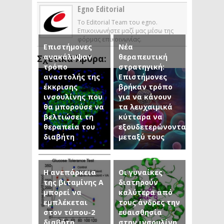
Egno Editorial
Το Editorial Team του egno.
Επικοινωνήστε μαζί μας μέσω της
φόρμας επικοινωνίας.
Επιστήμονες
Νέα
ανακάλυψαν
θεραπευτική
Σχετικά Άρθρα:
τρόπο
στρατηγική:
αναστολής της
Επιστήμονες
έκκρισης
βρήκαν τρόπο
ινσουλίνης που
για να κάνουν
θα μπορούσε να
τα λευχαιμικά
βελτιώσει τη
κύτταρα να
θεραπεία του
εξουδετερώνονται
διαβήτη
μεταξύ τους
Η ανεπάρκεια
Οι γυναίκες
της βιταμίνης Α
διατηρούν
μπορεί να
καλύτερα από
εμπλέκεται
τους άνδρες την
στον τύπου-2
ευαισθησία
διαβήτη
στην ινσουλίνη