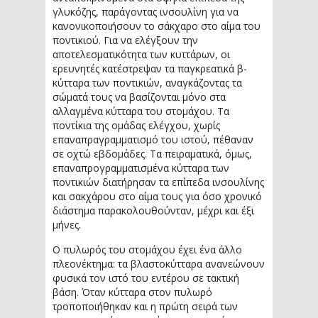
γλυκόζης, παράγοντας ινσουλίνη για να
κανονικοποιήσουν το σάκχαρο στο αίμα του
ποντικιού. Για να ελέγξουν την
αποτελεσματικότητα των κυττάρων, οι
ερευνητές κατέστρεψαν τα παγκρεατικά β-
κύτταρα των ποντικιών, αναγκάζοντας τα
σώματά τους να βασίζονται μόνο στα
αλλαγμένα κύτταρα του στομάχου. Τα
ποντίκια της ομάδας ελέγχου, χωρίς
επαναπραγραμματισμό του ιστού, πέθαναν
σε οχτώ εβδομάδες. Τα πειραματικά, όμως,
επαναπρογραμματισμένα κύτταρα των
ποντικιών διατήρησαν τα επίπεδα ινσουλίνης
και σακχάρου στο αίμα τους για όσο χρονικό
διάστημα παρακολουθούνταν, μέχρι και έξι
μήνες.
Ο πυλωρός του στομάχου έχει ένα άλλο
πλεονέκτημα: τα βλαστοκύτταρα ανανεώνουν
φυσικά τον ιστό του εντέρου σε τακτική
βάση. Όταν κύτταρα στον πυλωρό
τροποποιήθηκαν και η πρώτη σειρά των