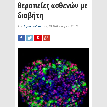
θεραπείες ασθενών με
διαβήτη
Από
Egno Editorial
στις 19 Φεβρουαρίου 2016
SHARE
TWEET
SHARE
SHARE