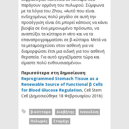
παράγουν ορμόνη του πυλωρού. Σύμφωνα
με τα λόγια του Zhou, «Αυτό που είναι
ενδεχομένως πολύ μεγάλο σε αυτή την
προσέγγιση είναι ότι μπορεί κάποιος να κάνει
βιοψία σε ένα μεμονωμένο πρόσωπο, να
αναπτύξει τα κύτταρα in vitro και να τα
επαναπρογραμματίσει σε β-κύτταρα. Μετά να
τα μεταμοσχεύσει στον ασθενή για να
διαμορφώσει έτσι μια ειδική για τον ασθενή
θεραπεία. Για αυτό εργαζόμαστε τώρα και
είμαστε πολύ ενθουσιασμένοι».
Περισσότερα στη δημοσίευση
:
Reprogrammed Stomach Tissue as a
Renewable Source of Functional β Cells
for Blood Glucose Regulation
, Cell Stem
Cell (Δημοσιεύθηκε 18 Φεβρουαρίου 2016)
β-κύτταρο
Διαβήτης
Ινσουλίνη
Πυλωρός
Στομάχι