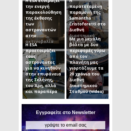
H ESA ετοιμάζει
Η
την ενεργή
παρατεταμένη
παρακολούθηση
παραμονή της
της έκθεσης
Samantha
των
Cristoforetti στο
αστροναυτών
Διεθνή
στην
Διαστημικό
Με μια μεγάλη
ακτινοβολία
Σταθμό (ISS)
Η ESA
βόλτα με δυο
προετοιμάζει
περιφορές γύρω
τους
από τον
αστροναύτες
πλανήτη μας
για να κινηθούν
γιορτάζουμε τα
στην επιφάνεια
20 χρόνια του
της Σελήνης,
Διεθνή
του Άρη, αλλά
Διαστημικού
και παραπέρα
Σταθμού (video)
Εγγραφείτε στο Newsletter