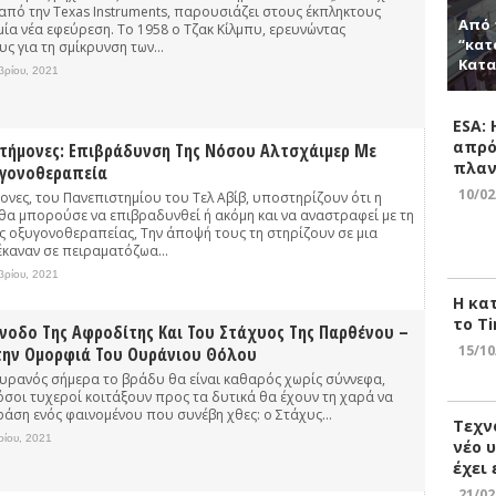
από την Texas Instruments, παρουσιάζει στους έκπληκτους
Από 
ία νέα εφεύρεση. Το 1958 ο Τζακ Κίλμπυ, ερευνώντας
“κατ
 για τη σμίκρυνση των...
Κατα
βρίου, 2021
ESA:
απρό
στήμονες: Επιβράδυνση Της Νόσου Αλτσχάιμερ Με
πλαν
υγονοθεραπεία
10/02
ονες, του Πανεπιστημίου του Τελ Αβίβ, υποστηρίζουν ότι η
θα μπορούσε να επιβραδυνθεί ή ακόμη και να αναστραφεί με τη
 οξυγονοθεραπείας, Την άποψή τους τη στηρίζουν σε μια
έκαναν σε πειραματόζωα...
βρίου, 2021
Η κα
το Ti
ύνοδο Της Αφροδίτης Και Του Στάχυος Της Παρθένου –
15/10
την Ομορφιά Του Ουράνιου Θόλου
ουρανός σήμερα το βράδυ θα είναι καθαρός χωρίς σύννεφα,
 όσοι τυχεροί κοιτάξουν προς τα δυτικά θα έχουν τη χαρά να
φάση ενός φαινομένου που συνέβη χθες: ο Στάχυς...
Τεχν
ρίου, 2021
νέο 
έχει
21/02