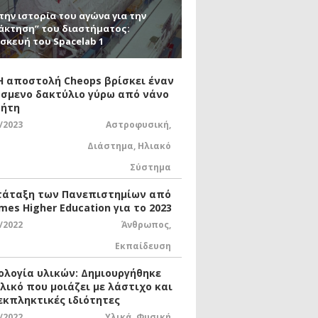
την ιστορία του αγώνα για την
άκτηση” του διαστήματος:
σκευή του Spacelab 1
 Η αποστολή Cheops βρίσκει έναν
σμενο δακτύλιο γύρω από νάνο
ήτη
/2023
Αστροφυσική
,
Διάστημα
,
Ηλιακό
Σύστημα
τάταξη των Πανεπιστημίων από
mes Higher Education για το 2023
/2022
Άνθρωπος
,
Εκπαίδευση
ολογία υλικών: Δημιουργήθηκε
υλικό που μοιάζει με λάστιχο και
 εκπληκτικές ιδιότητες
/2022
Υλικά
,
Φυσική