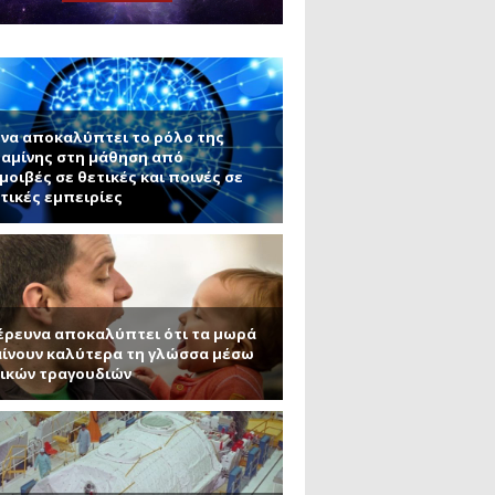
μανένιο και πυριτένιο (Μέρος
το ΜΙΤ)
ου ΑΠΘ)
να αποκαλύπτει το ρόλο της
αμίνης στη μάθηση από
μοιβές σε θετικές και ποινές σε
τικές εμπειρίες
έρευνα αποκαλύπτει ότι τα μωρά
ίνουν καλύτερα τη γλώσσα μέσω
ικών τραγουδιών