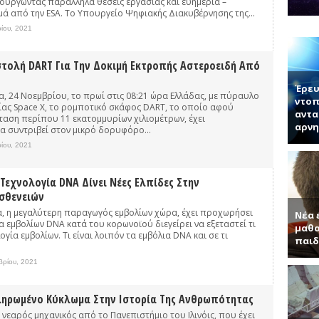
μιουργώντας παράλληλα θέσεις εργασίας και ευημερία –
νητή κ. Παντελή Μπάμπουλη για τα ενδιαφέροντα τεχνητά υλικά, γερ
μά από την ESA. Το Υπουργείο Ψηφιακής Διακυβέρνησης της...
α (Συνέντευξη με τον Ερωτόκριτο Κατσαβουνίδη, διευθυντή έρευνας σ
ίου, 2021
ύματα (Συνέντευξη με τον Χρήστο Τσάγκα, Αναπληρωτή Καθηγητή τ
στολή DART Για Την Δοκιμή Εκτροπής Αστεροειδή Από
Έρευ
α, 24 Νοεμβρίου, το πρωί στις 08:21 ώρα Ελλάδας, με πύραυλο
ντοπ
είας Space X, το ρομποτικό σκάφος DART, το οποίο αφού
αντα
ταση περίπου 11 εκατομμυρίων χιλιομέτρων, έχει
αρνη
α συντριβεί στον μικρό δορυφόρο...
ίου, 2021
Τεχνολογία DNA Δίνει Νέες Ελπίδες Στην
σθενειών
δία, η μεγαλύτερη παραγωγός εμβολίων χώρα, έχει προχωρήσει
Νέα 
 εμβολίων DNA κατά του κορωνοϊού διεγείρει να εξεταστεί τι
μαθα
ογία εμβολίων. Τι είναι λοιπόν τα εμβόλια DNA και σε τι
παιδ
βρίου, 2021
ηρωμένο Κύκλωμα Στην Ιστορία Της Ανθρωπότητας
ς νεαρός μηχανικός από το Πανεπιστήμιο του Ιλινόις, που έχει