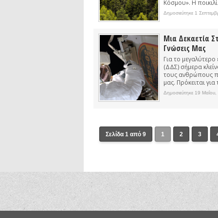
Κόσμου». Η ποικιλί
Δημοσιεύτηκε 1 Σεπτεμβ
Μια Δεκαετία Στ
Γνώσεις Μας
Για το μεγαλύτερο
(ΔΔΣ) σήμερα κλείνο
τους ανθρώπους πο
μας. Πρόκειται για τ
Δημοσιεύτηκε 19 Μαΐου,
Σελίδα 1 από 9
1
2
3