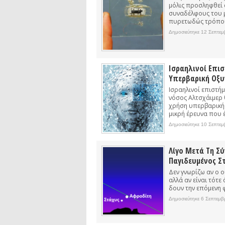
μόλις προσληφθεί 
συναδέλφους του μ
πυρετωδώς τρόπους
Δημοσιεύτηκε 12 Σεπτεμ
Ισραηλινοί Επι
Υπερβαρική Οξ
Ισραηλινοί επιστήμ
νόσος Αλτσχάιμερ 
χρήση υπερβαρικής
μικρή έρευνα που 
Δημοσιεύτηκε 10 Σεπτεμ
Λίγο Μετά Τη Σ
Παγιδευμένος Σ
Δεν γνωρίζω αν ο 
αλλά αν είναι τότε
δουν την επόμενη 
Δημοσιεύτηκε 6 Σεπτεμβ