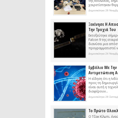
της κοινωνίας, δη
Συνέντευξη: Συζητώντας με τον ερευ
χαιρετίστηκαν θερ
1)
podcast: Τι είναι τα Βαρυτικά Κύματ
Δημοσιεύτηκε 26 Νοεμβρ
podcast: Αναζητώντας τα Βαρυτικά Κ
Ξεκίνησε Η Απο
Την Τροχιά Του
Εκτοξεύτηκε σήμερ
Falcon 9 της εταιρ
διανύσει μια απόσ
προγραμματιστεί ν
Δημοσιεύτηκε 24 Νοεμβρ
Εμβόλιο Με Την 
Αντιμετώπιση Α
Η είδηση ότι η Ιν
προς τη δημιουργία
είναι αυτή η τεχνολ
διαφέρουν...
Δημοσιεύτηκε 28 Σεπτεμ
Το Πρώτο Ολοκλ
Ο Τζακ Κίλμπι, ένα