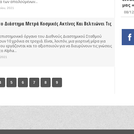
α των απειλούμενων...
μας 
ρίου, 2021
08/12
ο Διάστημα Μετρά Κοσμικές Ακτίνες Και Βελτιώνει Τις
 επιστημονικό όργανο του Διεθνούς Διαστημικού Σταθμού
υν 10 χρόνια σε τροχιά. Είναι, λοιπόν, μια γιορτινή μέρα για
υ εργάζονται και το αξιοποιούν για να διευρύνουν τις γνώσεις
ο Alpha...
 2021
4
5
6
7
8
9