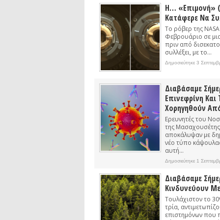
Η… «επιμονή» (
Κατάφερε Να Συ
Το ρόβερ της NASA 
Φεβρουάριο σε μια
πριν από δισεκατομ
συλλέξει, με το...
Δημοσιεύτηκε 3 Σεπτεμβ
Διαβάσαμε Σήμερ
Επινεφρίνη Και
Χορηγηθούν Από
Ερευνητές του Νοσ
της Μασαχουσέτης 
αποκάλυψαν με δημ
νέο τύπο κάψουλας
αυτή...
Δημοσιεύτηκε 1 Σεπτεμβ
Διαβάσαμε Σήμερ
Κινδυνεύουν Με
Τουλάχιστον το 30
τρία, αντιμετωπίζο
επιστημόνων που 