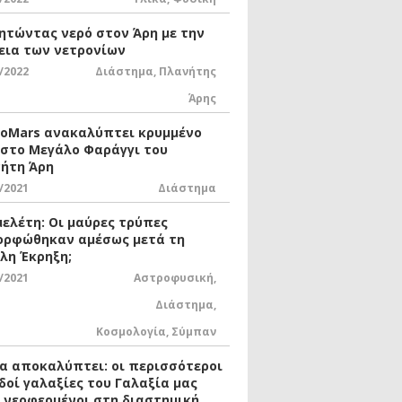
ητώντας νερό στον Άρη με την
εια των νετρονίων
/2022
Διάστημα
,
Πλανήτης
Άρης
xoMars ανακαλύπτει κρυμμένο
 στο Μεγάλο Φαράγγι του
ήτη Άρη
/2021
Διάστημα
μελέτη: Οι μαύρες τρύπες
ορφώθηκαν αμέσως μετά τη
λη Έκρηξη;
/2021
Αστροφυσική
,
Διάστημα
,
Κοσμολογία
,
Σύμπαν
ία αποκαλύπτει: οι περισσότεροι
δοί γαλαξίες του Γαλαξία μας
ι νεοφερμένοι στη διαστημική