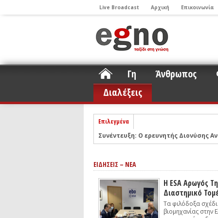
Live Broadcast
Αρχική
Επικοινωνία
Γη
Άνθρωπος
Διαλέξεις
Επιλεγμένα
Συνέντευξη: Ο ερευνητής Διονύσης Αν
ΝΕLIOTA: Το ερευνητικό πρόγραμμα
Σελήνη
Podcast: Συζήτηση με τον καθηγητή 
ΕΙΔΗΣΕΙΣ – ΝΕΑ
Podcast: Ο Διονύσης Σιμόπουλος απα
Άρθρο με αφορμή το Nobel Φυσικής τ
Η ESA Αρωγός Τ
Διαστημικό Τομ
Συνέντευξη: Το ελληνικό εκπαιδευτικ
Τα φιλόδοξα σχέδι
Συνέντευξη: Ο ερευνητής Νανοτεχνολ
βιομηχανίας στην 