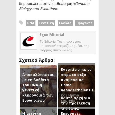
δημοσιεύεται στην επιθεώρηση «
Genome
Biology and Evolution
».
DNA
Γενετική
Γονίδιο
Πρόγονος
Egno Editorial
Το Editorial Team του egno.
Επικοινωνήστε μαζί μας μέσω της
φόρμας επικοινωνίας.
Σχετικά Άρθρα:
Εντοπίστηκε το
Aποκαλύπτεται-
«πρώτο σεξ»
με τη βοήθεια
ανάμεσα σε
του DNA-η
Homo
γενετική
neanderthalensis
κληρονομιά των
και Homo
Καυτή αρχή για
Ευρωπαίων
sapiens
την προέλευση
της ζωής;
Η τεχνική
Ερευνητές