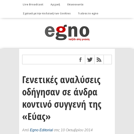
Live Broadcast
Αρχική
Επικοινωνία
Σχετικά με την πολιτική των Cookies
Τι είναι το egno
Γενετικές αναλύσεις
οδήγησαν σε άνδρα
κοντινό συγγενή της
«Εύας»
Από
Egno Editorial
στις 10 Οκτωβρίου 2014