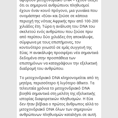
ότι οι σημερινοί ανθρώπινοι πληθυσμοί
έχουν έναν κοινό πρόγονο, μια γυναίκα που
ονομάστηκε «Εύα» και ζούσε σε κάποια
περιοχή της νότιας Αφρικής πριν από 100-200
χιλιάδες έτη. Τώρα η ανάλυση του DNA του
σκελετού ενός ανθρώπου που ζούσε πριν
από περίπου δύο χιλιάδες έτη αποκάλυψε,
σύμφωνα με τους επιστήμονες, τον
κοντινότερο γνωστό σε εμάς συγγενή της
Εύας. Η ανακάλυψη προσφέρει νέα σημαντικά
δεδομένα στην προσπάθεια των
επιστημόνων να καταγράψουν την εξελικτική
διαδρομή του ανθρώπου.
Το μιτοχονδριακό DNA κληρονομείται από τη
μητέρα, περισσότερο ή λιγότερο άθικτο. Τα
τελευταία χρόνια το μιτοχονδριακό DNA
βοηθά σημαντικά στη μελέτη της εξελικτικής
ιστορίας διαφορετικών πληθυσμών. Η Εύα
δεν ήταν βέβαια ο πρώτος άνθρωπος αλλά το
μιτοχονδριακό DNA όλων των σημερινών
ανθρώπινων πληθυσμών καταλήγει σε αυτή.