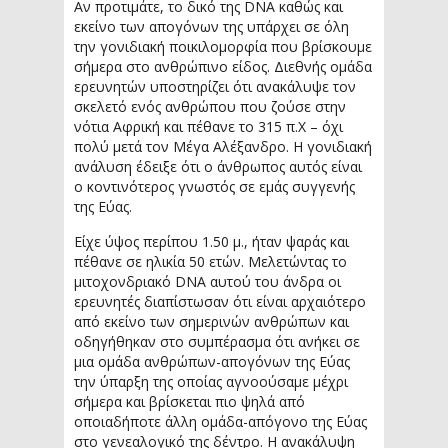
Αν προτιμάτε, το δικό της DNA καθώς και
εκείνο των απογόνων της υπάρχει σε όλη
την γονιδιακή ποικιλομορφία που βρίσκουμε
σήμερα στο ανθρώπινο είδος. Διεθνής ομάδα
ερευνητών υποστηρίζει ότι ανακάλυψε τον
σκελετό ενός ανθρώπου που ζούσε στην
νότια Αφρική και πέθανε το 315 π.Χ – όχι
πολύ μετά τον Μέγα Αλέξανδρο. Η γονιδιακή
ανάλυση έδειξε ότι ο άνθρωπος αυτός είναι
ο κοντινότερος γνωστός σε εμάς συγγενής
της Εύας.
Είχε ύψος περίπου 1.50 μ., ήταν ψαράς και
πέθανε σε ηλικία 50 ετών. Μελετώντας το
μιτοχονδριακό DNA αυτού του άνδρα οι
ερευνητές διαπίστωσαν ότι είναι αρχαιότερο
από εκείνο των σημερινών ανθρώπων και
οδηγήθηκαν στο συμπέρασμα ότι ανήκει σε
μια ομάδα ανθρώπων-απογόνων της Εύας
την ύπαρξη της οποίας αγνοούσαμε μέχρι
σήμερα και βρίσκεται πιο ψηλά από
οποιαδήποτε άλλη ομάδα-απόγονο της Εύας
στο γενεαλογικό της δέντρο. Η ανακάλυψη