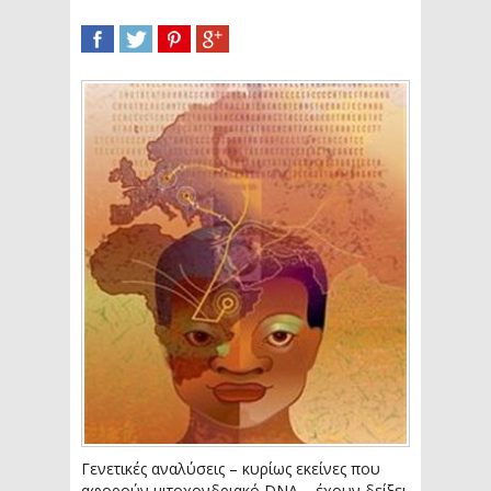
SHARE
TWEET
SHARE
SHARE
Γενετικές αναλύσεις – κυρίως εκείνες που
αφορούν μιτοχονδριακό DNA – έχουν δείξει