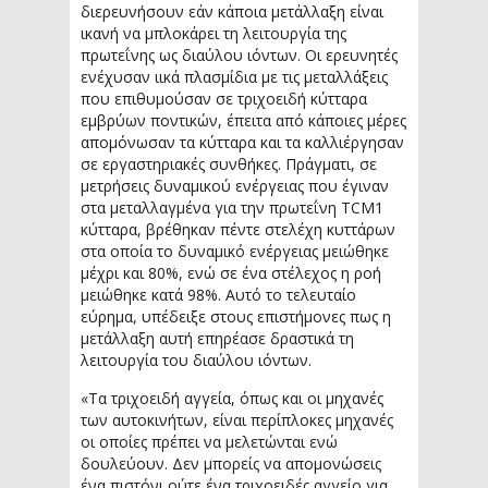
διερευνήσουν εάν κάποια μετάλλαξη είναι
ικανή να μπλοκάρει τη λειτουργία της
πρωτεΐνης ως διαύλου ιόντων. Οι ερευνητές
ενέχυσαν ιικά πλασμίδια με τις μεταλλάξεις
που επιθυμούσαν σε τριχοειδή κύτταρα
εμβρύων ποντικών, έπειτα από κάποιες μέρες
απομόνωσαν τα κύτταρα και τα καλλιέργησαν
σε εργαστηριακές συνθήκες. Πράγματι, σε
μετρήσεις δυναμικού ενέργειας που έγιναν
στα μεταλλαγμένα για την πρωτεΐνη TCM1
κύτταρα, βρέθηκαν πέντε στελέχη κυττάρων
στα οποία το δυναμικό ενέργειας μειώθηκε
μέχρι και 80%, ενώ σε ένα στέλεχος η ροή
μειώθηκε κατά 98%. Αυτό το τελευταίο
εύρημα, υπέδειξε στους επιστήμονες πως η
μετάλλαξη αυτή επηρέασε δραστικά τη
λειτουργία του διαύλου ιόντων.
«Τα τριχοειδή αγγεία, όπως και οι μηχανές
των αυτοκινήτων, είναι περίπλοκες μηχανές
οι οποίες πρέπει να μελετώνται ενώ
δουλεύουν. Δεν μπορείς να απομονώσεις
ένα πιστόνι ούτε ένα τριχοειδές αγγείο για