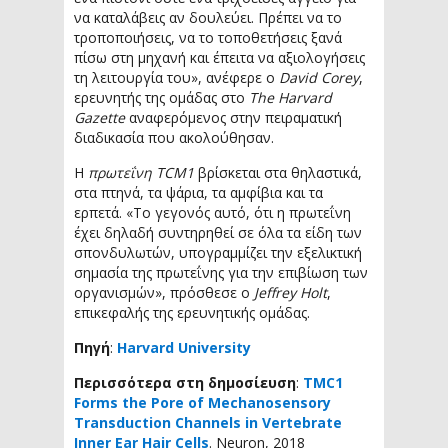
να καταλάβεις αν δουλεύει. Πρέπει να το
τροποποιήσεις, να το τοποθετήσεις ξανά
πίσω στη μηχανή και έπειτα να αξιολογήσεις
τη λειτουργία του», ανέφερε ο
David Corey
,
ερευνητής της ομάδας στο
The Harvard
Gazette
αναφερόμενος στην πειραματική
διαδικασία που ακολούθησαν.
Η
πρωτεΐνη TCM1
βρίσκεται στα θηλαστικά,
στα πτηνά, τα ψάρια, τα αμφίβια και τα
ερπετά. «Το γεγονός αυτό, ότι η πρωτεΐνη
έχει δηλαδή συντηρηθεί σε όλα τα είδη των
σπονδυλωτών, υπογραμμίζει την εξελικτική
σημασία της πρωτεΐνης για την επιβίωση των
οργανισμών», πρόσθεσε ο
Jeffrey Holt
,
επικεφαλής της ερευνητικής ομάδας.
Πηγή
:
Harvard University
Περισσότερα στη δημοσίευση
:
TMC1
Forms the Pore of Mechanosensory
Transduction Channels in Vertebrate
Inner Ear Hair Cells
. Neuron, 2018