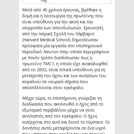
Μετά από 40 χρόνια έρευνας, βρέθηκε η
δομή και η λειτουργία της πρωτεΐνης που
είναι υπεύθυνη για την ακοή και την
ισορροπία των σπονδυλωτών. Ερευνητές
από την Ιατρική Σχολή του Χάρβαρντ
(Harvard Medical School) δημοσίευσαν
πρόσφατα μία εργασία στο επιστημονικό
περιοδικό
Neuron
στην οποία περιγράφουν
με ποιόν τρόπο διαπίστωσαν πως η
πρωτεΐνη TMC1
, η οποία είχε ανακαλυφθεί
από το 2002, είναι τελικά υπεύθυνη για τη
μετατροπή του ήχου και των κινήσεων του
κεφαλιού σε νευρικά σήματα που
αποστέλλονται στον εγκέφαλο.
Μέχρι τώρα, οι επιστήμονες γνώριζαν τη
διαδικασία που ακολουθεί ο ήχος από το
εξωτερικό περιβάλλον μέχρι να γίνει
αντιληπτός από τον εγκέφαλο: Ο ήχος
εισέρχεται στο αυτί και δονεί το τύμπανο. Οι
δονήσεις αυτές μεταφέρονται σε ένα υγρό
που υπάρχει στον κοχλία του εσωτερικού