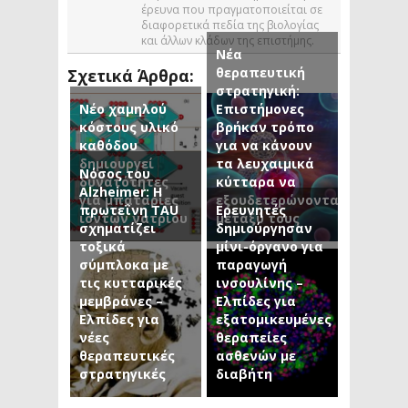
έρευνα που πραγματοποιείται σε
διαφορετικά πεδία της βιολογίας
και άλλων κλάδων της επιστήμης.
Νέα
θεραπευτική
Σχετικά Άρθρα:
στρατηγική:
Νέο χαμηλού
Επιστήμονες
κόστους υλικό
βρήκαν τρόπο
καθόδου
για να κάνουν
δημιουργεί
τα λευχαιμικά
Νόσος του
δυνατότητες
κύτταρα να
Alzheimer: Η
για μπαταρίες
εξουδετερώνονται
πρωτεΐνη TAU
Ερευνητές
ιόντων νατρίου
μεταξύ τους
σχηματίζει
δημιούργησαν
τοξικά
μίνι-όργανο για
σύμπλοκα με
παραγωγή
τις κυτταρικές
ινσουλίνης –
μεμβράνες –
Ελπίδες για
Ελπίδες για
εξατομικευμένες
νέες
θεραπείες
θεραπευτικές
ασθενών με
στρατηγικές
διαβήτη