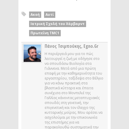
Ακοή
Αυτί
Ιατρική Σχολή του Χάρβαρντ
Πρωτεΐνη TMC1
Πάνος Τσιμπούκης, Egno.gr
Η περιέργειά μου για το πώς
λειτουργεί η ζωή με οδήγησε στο
να σπουδάσω Βιολογία στα
Γιάννενα. Μετά από μια πρώτη
επαφή με την καθημερινότητα του
εργαστηρίου, ταξίδεψα στο Βέλγιο
για να κάνω πρακτική στα
βλαστικά κύτταρα και έπειτα
συνέχισα στο Μονπελιέ της
Γαλλίας κάνοντας μεταπτυχιακές
σπουδές στη γενετική, την
επιγενετική και τον έλεγχο της
κυτταρικής μοίρας. Μου αρέσει να
ασχολούμαι με την επικοινωνία
της επιστήμης για να
παρακολουθώ συστηματικά την