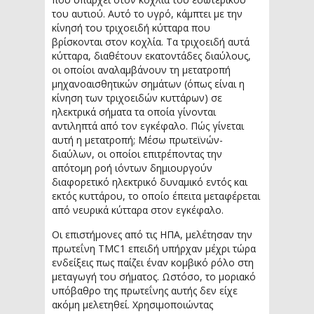
του αυτιού. Αυτό το υγρό, κάμπτει με την
κίνησή του τριχοειδή κύτταρα που
βρίσκονται στον κοχλία. Τα τριχοειδή αυτά
κύτταρα, διαθέτουν εκατοντάδες διαύλους,
οι οποίοι αναλαμβάνουν τη μετατροπή
μηχανοαισθητικών σημάτων (όπως είναι η
κίνηση των τριχοειδών κυττάρων) σε
ηλεκτρικά σήματα τα οποία γίνονται
αντιληπτά από τον εγκέφαλο. Πώς γίνεται
αυτή η μετατροπή; Μέσω πρωτεϊνών-
διαύλων, οι οποίοι επιτρέποντας την
απότομη ροή ιόντων δημιουργούν
διαφορετικό ηλεκτρικό δυναμικό εντός και
εκτός κυττάρου, το οποίο έπειτα μεταφέρεται
από νευρικά κύτταρα στον εγκέφαλο.
Οι επιστήμονες από τις ΗΠΑ, μελέτησαν την
πρωτεΐνη TMC1 επειδή υπήρχαν μέχρι τώρα
ενδείξεις πως παίζει έναν κομβικό ρόλο στη
μεταγωγή του σήματος. Ωστόσο, το μοριακό
υπόβαθρο της πρωτεΐνης αυτής δεν είχε
ακόμη μελετηθεί. Χρησιμοποιώντας