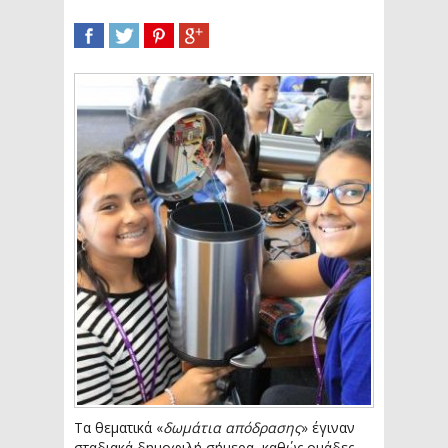
SHARE
TWEET
SHARE
SHARE
Τα θεματικά «
δωμάτια απόδρασης
» έγιναν
σταδιακά δημοφιλή σήμερα, καθώς ομάδες