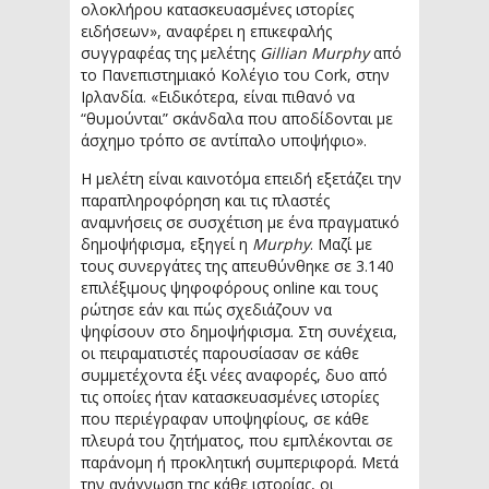
ολοκλήρου κατασκευασμένες ιστορίες
ειδήσεων», αναφέρει η επικεφαλής
συγγραφέας της μελέτης
Gillian Murphy
από
το Πανεπιστημιακό Κολέγιο του Cork, στην
Ιρλανδία. «Ειδικότερα, είναι πιθανό να
“θυμούνται” σκάνδαλα που αποδίδονται με
άσχημο τρόπο σε αντίπαλο υποψήφιο».
Η μελέτη είναι καινοτόμα επειδή εξετάζει την
παραπληροφόρηση και τις πλαστές
αναμνήσεις σε συσχέτιση με ένα πραγματικό
δημοψήφισμα, εξηγεί η
Murphy
. Μαζί με
τους συνεργάτες της απευθύνθηκε σε 3.140
επιλέξιμους ψηφοφόρους online και τους
ρώτησε εάν και πώς σχεδιάζουν να
ψηφίσουν στο δημοψήφισμα. Στη συνέχεια,
οι πειραματιστές παρουσίασαν σε κάθε
συμμετέχοντα έξι νέες αναφορές, δυο από
τις οποίες ήταν κατασκευασμένες ιστορίες
που περιέγραφαν υποψηφίους, σε κάθε
πλευρά του ζητήματος, που εμπλέκονται σε
παράνομη ή προκλητική συμπεριφορά. Μετά
την ανάγνωση της κάθε ιστορίας, οι