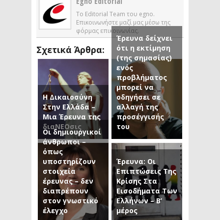
Egno Editorial
Το Editorial Team του egno.
Επικοινωνήστε μαζί μας μέσω της
φόρμας επικοινωνίας.
Έρευνα δείχνει
ότι η εκτίμηση
Σχετικά Άρθρα:
(της σημασίας)
ενός
προβλήματος
μπορεί να
Η Δικαιοσύνη
οδηγήσει σε
Στην Ελλάδα –
αλλαγή της
Μια Έρευνα της
προσέγγισής
διαΝΕΟσις
του
Οι δημιουργικοί
άνθρωποι –
όπως
υποστηρίζουν
Έρευνα: Οι
στοιχεία
Επιπτώσεις Της
έρευνας – δεν
Κρίσης Στα
διαπρέπουν
Εισοδήματα Των
στον γνωστικό
Ελλήνων – Β’
έλεγχο
μέρος