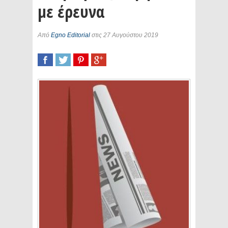
με έρευνα
Από
Egno Editorial
στις 27 Αυγούστου 2019
SHARE
TWEET
SHARE
SHARE