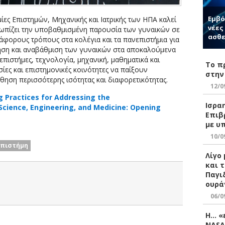
Εμβό
ίες Επιστημών, Μηχανικής και Ιατρικής των ΗΠΑ καλεί
νέες
τωπίζει την υποβαθμισμένη παρουσία των γυναικών σε
ασθε
ιάφορους τρόπους στα κολέγια και τα πανεπιστήμια για
ηση και αναβάθμιση των γυναικών στα αποκαλούμενα
πιστήμες, τεχνολογία, μηχανική, μαθηματικά και
Το π
σίες και επιστημονικές κοινότητες να παίξουν
στην
ση περισσότερης ισότητας και διαφορετικότητας.
12/0
g Practices for Addressing the
Ισρα
cience, Engineering, and Medicine: Opening
Επιβ
με υ
10/0
Επιστήμη
Λίγο
και 
Παγι
ουρά
06/0
Η… «
NASA