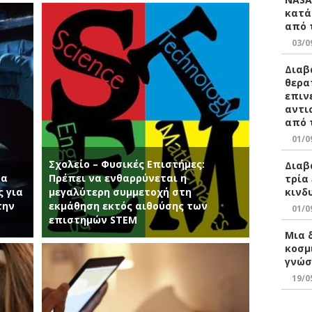
κατά
από 
03/0
Διαβ
θερα
επιν
αντι
από 
01/0
Σχολείο – Φυσικές Επιστήμες:
Διαβ
ρα
Πρέπει να ενθαρρύνεται η
τρία
κινδ
ς για
μεγαλύτερη συμμετοχή στη
την
εκμάθηση εκτός αιθούσης των
01/0
επιστημών STEM
Μια 
κοσμ
γνώσ
19/0