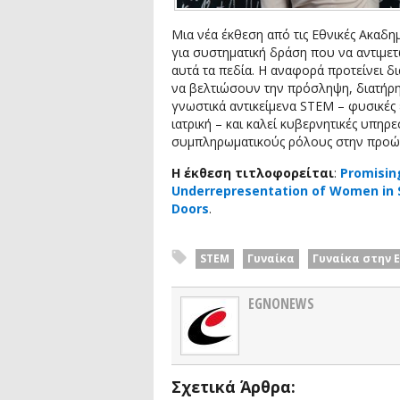
Μια νέα έκθεση από τις Εθνικές Ακαδημ
για συστηματική δράση που να αντιμε
αυτά τα πεδία. Η αναφορά προτείνει δ
να βελτιώσουν την πρόσληψη, διατήρ
γνωστικά αντικείμενα STEM – φυσικές ε
ιατρική – και καλεί κυβερνητικές υπηρε
συμπληρωματικούς ρόλους στην προώθη
Η έκθεση τιτλοφορείται
:
Promisin
Underrepresentation of Women in S
Doors
.
STEM
Γυναίκα
Γυναίκα στην 
EGNONEWS
Σχετικά Άρθρα: