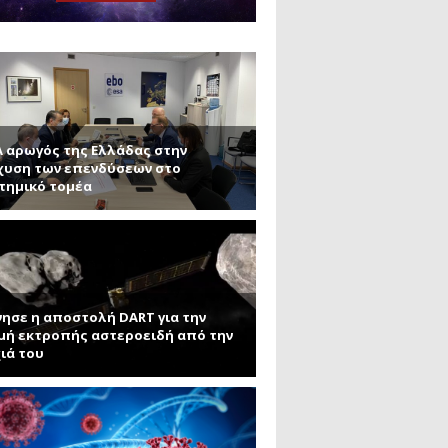
μανένιο και πυριτένιο (Μέρος
το ΜΙΤ)
ου ΑΠΘ)
A αρωγός της Ελλάδας στην
χυση των επενδύσεων στο
τημικό τομέα
νησε η αποστολή DART για την
μή εκτροπής αστεροειδή από την
ιά του