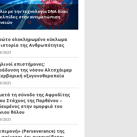
λιο με την τεχνολογία DNA δίνει
 ελπίδες στην αντιμετώπιση
νειών
ρώτο ολοκληρωμένο κύκλωμα
 ιστορία της Ανθρωπότητας
9/2021
ηλινοί επιστήμονες:
ράδυνση της νόσου Αλτσχάιμερ
περβαρική οξυγονοθεραπεία
9/2021
 μετά τη σύνοδο της Αφροδίτης
του Στάχυος της Παρθένου –
δευμένος στην ομορφιά του
νιου θόλου
9/2021
επιμονή» (Perseverance) της
 φαίνεται ότι ανταμείβεται –