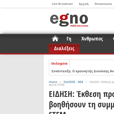
Live Broadcast
Αρχική
Επικοινωνία
Γη
Άνθρωπος
Διαλέξεις
Επιλεγμένα
Συνέντευξη: Ο ερευνητής Διονύσης Αν
ΝΕLIOTA: Το ερευνητικό πρόγραμμα
Σελήνη
Podcast: Συζήτηση με τον καθηγητή 
Home
>
ΕΙΔΗΣΕΙΣ - ΝΕΑ
>
ΕΙΔΗΣΗ: Έκθεση π
πεδία STEM
Podcast: Ο Διονύσης Σιμόπουλος απα
ΕΙΔΗΣΗ: Έκθεση πρ
Άρθρο με αφορμή το Nobel Φυσικής τ
βοηθήσουν τη συμμ
Συνέντευξη: Το ελληνικό εκπαιδευτικ
Συνέντευξη: Ο ερευνητής Νανοτεχνολ