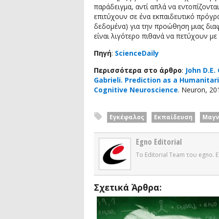
παράδειγμα, αντί απλά να εντοπίζοντα
επιτύχουν σε ένα εκπαιδευτικό πρόγρ
δεδομένα) για την προώθηση μιας δια
είναι λιγότερο πιθανά να πετύχουν με
Πηγή
:
ScienceDaily
Περισσότερα στο άρθρο
:
John D.E. 
Gabrieli. Prediction as a Humanit
Cognitive Neuroscience
. Neuron, 20
Εγκέφαλος
Εκπαίδευση
Μαγν
Egno Editorial
Το Editorial Team του egno.
Σχετικά Άρθρα: