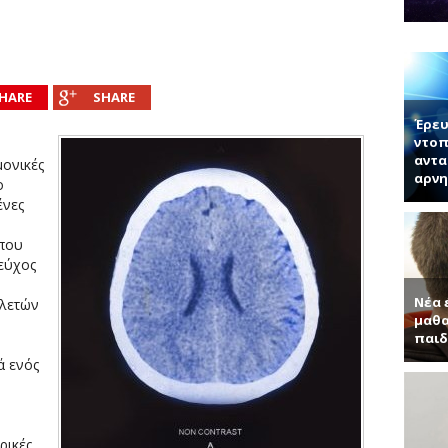
νητή κ. Παντελή Μπάμπουλη για τα ενδιαφέροντα τεχνητά υλικά, γερ
α (Συνέντευξη με τον Ερωτόκριτο Κατσαβουνίδη, διευθυντή έρευνας σ
ύματα (Συνέντευξη με τον Χρήστο Τσάγκα, Αναπληρωτή Καθηγητή τ
HARE
SHARE
Έρευ
ντοπ
αντα
μονικές
αρνη
ο
ένες
που
τεύχος
Νέα 
ελετών
μαθα
παιδ
ά ενός
ρικές