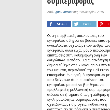
συμπεριφοράς
Συνέντευξη: Συζητώντας με τον ερευ
1)
Από
Egno Editorial
στις 9 Ιανουαρίου 2015
podcast: Τι είναι τα Βαρυτικά Κύματ
podcast: Αναζητώντας τα Βαρυτικά Κ
SHARE
TWEET
S
Οι μη επεμβατικές απεικονίσεις του
εγκεφάλου οδηγού σε βασικές επιστη
ανακαλύψεις σχετικά με τον ανθρώπιν
εγκέφαλο, αλλά είχαν μόνο περιορισμ
επιπτώσεις στην καθημερινή ζωή των
ανθρώπων. Ωστόσο, μια ανασκόπηση 
δημοσιεύθηκε στις 7 Ιανουαρίου στο 
του Neuron, περιοδικού της Cell Press,
επισημαίνει ένα αριθμό πρόσφατων μ
που δείχνουν ότι η απεικόνιση του
εγκεφάλου μπορεί να βοηθήσει να
προβλεφτεί η μελλοντική συμπεριφορ
ατόμου σε ζητήματα όπως η μάθηση, η
εγκληματικότητα, συμπεριφορές που
σχετίζονται με την υγεία, καθώς και η
ανταπόκριση σε φάρμακα ή συμπεριφο