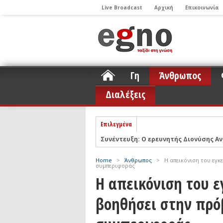
Live Broadcast
Αρχική
Επικοινωνία
Γη
Άνθρωπος
Διαλέξεις
Επιλεγμένα
Συνέντευξη: Ο ερευνητής Διονύσης Αν
ΝΕLIOTA: Το ερευνητικό πρόγραμμα
Σελήνη
Podcast: Συζήτηση με τον καθηγητή 
Home
>
Άνθρωπος
>
Η απεικόνιση του εγκ
συμπεριφοράς
Podcast: Ο Διονύσης Σιμόπουλος απα
Η απεικόνιση του 
Άρθρο με αφορμή το Nobel Φυσικής τ
βοηθήσει στην πρό
Συνέντευξη: Το ελληνικό εκπαιδευτικ
Συνέντευξη: Ο ερευνητής Νανοτεχνολ