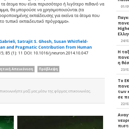
ι τα άτομα που είναι περισσότερο ή λιγότερο πιθανό να
01/0
αμμα, θα μπορούσε να χρησιμοποιούνται (τα
φοροποιημένης εκπαίδευσης για εκείνα τα άτομα που
Παγκ
 το τυπικό εκπαιδευτικό πρόγραμμα».
πανε
Highe
Ελλη
24/0
Gabrieli, Satrajit S. Ghosh, Susan Whitfield-
arian and Pragmatic Contribution from Human
Η τα
15; 85 (1): 11 DOI: 10.1016/j.neuron.2014.10.047
πανε
η θέ
ητική Απεικόνιση
Πρόβλεψη
23/0
Το Ε
πανε
των 
 Επικοινωνήστε μαζί μας μέσω της φόρμας επικοινωνίας.
σε π
22/0
Αναγ
νευρ
πιστ