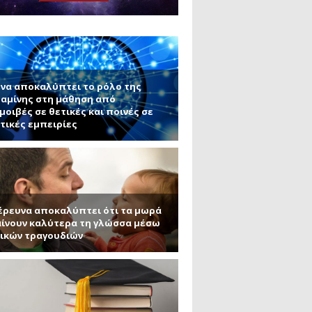
μανένιο και πυριτένιο (Μέρος
το ΜΙΤ)
ου ΑΠΘ)
να αποκαλύπτει το ρόλο της
αμίνης στη μάθηση από
μοιβές σε θετικές και ποινές σε
τικές εμπειρίες
έρευνα αποκαλύπτει ότι τα μωρά
ίνουν καλύτερα τη γλώσσα μέσω
ικών τραγουδιών