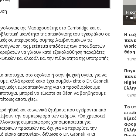
ευση
Η κα
Time
εχνολογίας της Μασαχουσέτης στο Cambridge και οι
λεπτική ικανότητα της απεικόνισης του εγκεφάλου σε
Η τα
τικές συμπεριφορές, συμπεριλαμβανομένων τις
πανε
World
 ανάγνωση, τις μετέπειτα επιδόσεις των σπουδαστών
θέση
παραβατών να γίνουν κατά εξακολούθηση παραβάτες,
ωτικών και αλκοόλ και την πιθανότητα της υποτροπής
10/0
Παγκ
α αποτυχία, στο σχολείο ή στην ψυχική υγεία, για να
πανε
, αλλά αρκετό κακό έχει συμβεί» είπε ο Dr. Gabrieli.
Highe
χνικές νευροαπεικόνισης για να προσδιορίσουμε
Ελλη
αποτυχία, μπορεί να είμαστε σε θέση να βοηθήσουμε
09/0
έτοιες αποτυχίες».
Το υ
αρά ηθικά και κοινωνικά ζητήματα που εγείρονται από
επιδ
λέψουν την συμπεριφορά των ατόμων. «Θα χρειαστεί
Εξετ
λλοντικής συμπεριφοράς χρησιμοποιείται για
αφορ
ιατρικών πρακτικών και όχι για να περιορίσει την
Ελλή
 ρίσκο αποτυχίας», δήλωσε ο Dr. Gabrieli. «Για
Παιδ