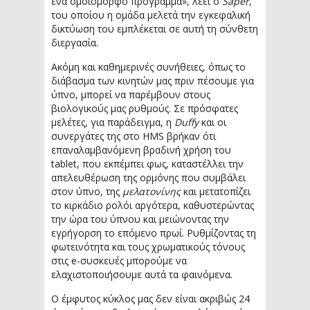
ένα ομοιόμορφο πρόγραμμα», λέει ο
Saper
,
του οποίου η ομάδα μελετά την εγκεφαλική
δικτύωση του εμπλέκεται σε αυτή τη σύνθετη
διεργασία.
Ακόμη και καθημερινές συνήθειες, όπως το
διάβασμα των κινητών μας πριν πέσουμε για
ύπνο, μπορεί να παρέμβουν στους
βιολογικούς μας ρυθμούς. Σε πρόσφατες
μελέτες, για παράδειγμα, η
Duffy
και οι
συνεργάτες της στο HMS βρήκαν ότι
επαναλαμβανόμενη βραδινή χρήση του
tablet, που εκπέμπει φως, καταστέλλει την
απελευθέρωση της ορμόνης που συμβάλει
στον ύπνο, της
μελατονίνης
και μετατοπίζει
το κιρκάδιο ρολόι αργότερα, καθυστερώντας
την ώρα του ύπνου και μειώνοντας την
εγρήγορση το επόμενο πρωί. Ρυθμίζοντας τη
φωτεινότητα και τους χρωματικούς τόνους
στις e-συσκευές μπορούμε να
ελαχιστοποιήσουμε αυτά τα φαινόμενα.
Ο έμφυτος κύκλος μας δεν είναι ακριβώς 24