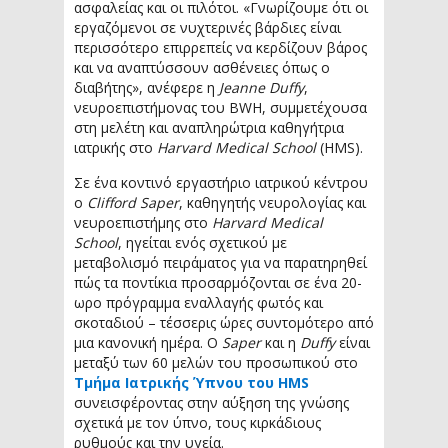
ασφαλείας και οι πιλότοι. «Γνωρίζουμε ότι οι
εργαζόμενοι σε νυχτερινές βάρδιες είναι
περισσότερο επιρρεπείς να κερδίζουν βάρος
και να αναπτύσσουν ασθένειες όπως ο
διαβήτης», ανέφερε η
Jeanne Duffy
,
νευροεπιστήμονας του BWH, συμμετέχουσα
στη μελέτη και αναπληρώτρια καθηγήτρια
ιατρικής στο
Harvard Medical School
(HMS).
Σε ένα κοντινό εργαστήριο ιατρικού κέντρου
ο
Clifford Saper
, καθηγητής νευρολογίας και
νευροεπιστήμης στο
Harvard Medical
School
, ηγείται ενός σχετικού με
μεταβολισμό πειράματος για να παρατηρηθεί
πώς τα ποντίκια προσαρμόζονται σε ένα 20-
ωρο πρόγραμμα εναλλαγής φωτός και
σκοταδιού – τέσσερις ώρες συντομότερο από
μια κανονική ημέρα. Ο
Saper
και η
Duffy
είναι
μεταξύ των 60 μελών του προσωπικού στο
Τμήμα Ιατρικής Ύπνου του HMS
συνεισφέροντας στην αύξηση της γνώσης
σχετικά με τον ύπνο, τους κιρκάδιους
ρυθμούς και την υγεία.