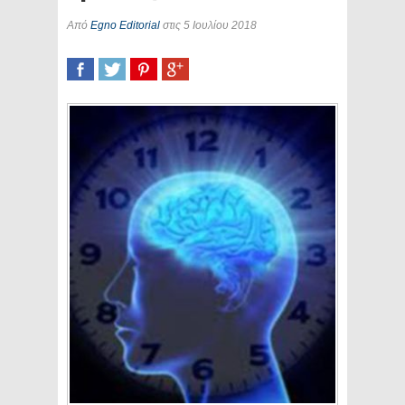
Από
Egno Editorial
στις 5 Ιουλίου 2018
SHARE
TWEET
SHARE
SHARE