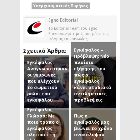
Υπερχιασματικός Πυρήνας
Egno Editorial
Το Editorial Team του egno.
Επικοινωνήστε μαζί μας μέσω της
φόρμας επικοινωνίας.
Εγκέφαλος –
Σχετικά Άρθρα:
Πρόβλεψη: Νέο
Εγκέφαλος:
πλαίσιο
Αναγνωρίστηκαν
εξήγησης του
οι νευρώνες
πώς ο
που ελέγχουν
εγκέφαλος
το σωματικό
κάνει σταδιακά
ρολόι του
αντιληπτικές
εγκεφάλου
προβλέψεις
Εγκέφαλος –
Γλώσσα: Με
Πώς ο
ποιο τρόπο ο
εγκέφαλός μας
εγκέφαλος
βιώνει το χρόνο
υλοποιεί τη
ανακάλυψαν