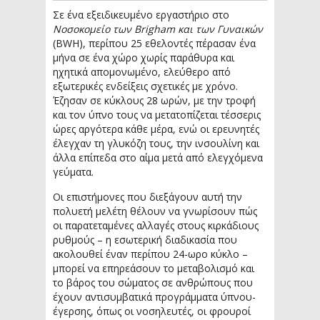
Σε ένα εξειδικευμένο εργαστήριο στο
Νοσοκομείο των Brigham και των Γυναικών
(BWH), περίπου 25 εθελοντές πέρασαν ένα
μήνα σε ένα χώρο χωρίς παράθυρα και
ηχητικά απομονωμένο, ελεύθερο από
εξωτερικές ενδείξεις σχετικές με χρόνο.
Έζησαν σε κύκλους 28 ωρών, με την τροφή
και τον ύπνο τους να μετατοπίζεται τέσσερις
ώρες αργότερα κάθε μέρα, ενώ οι ερευνητές
έλεγχαν τη γλυκόζη τους, την ινσουλίνη και
άλλα επίπεδα στο αίμα μετά από ελεγχόμενα
γεύματα.
Οι επιστήμονες που διεξάγουν αυτή την
πολυετή μελέτη θέλουν να γνωρίσουν πώς
οι παρατεταμένες αλλαγές στους κιρκάδιους
ρυθμούς – η εσωτερική διαδικασία που
ακολουθεί έναν περίπου 24-ωρο κύκλο –
μπορεί να επηρεάσουν το μεταβολισμό και
το βάρος του σώματος σε ανθρώπους που
έχουν αντισυμβατικά προγράμματα ύπνου-
έγερσης, όπως οι νοσηλευτές, οι φρουροί