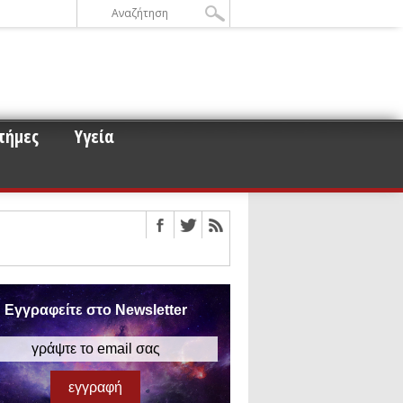
τήμες
Υγεία
οειδών και μετεωροειδών στη
ου για τα άστρα νετρονίων
 αυτό
Εγγραφείτε στο Newsletter
ισμό των βαρυτικών κυμάτων
έρος 3)
ς εφαρμογές τους (Μέρος 2)