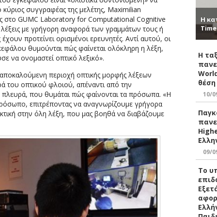
ο κύριος συγγραφέας της μελέτης, Maximilian
ής στο GUMC Laboratory for Computational Cognitive
Η κα
Time
ς λέξεις με γρήγορη αναφορά των γραμμάτων τους ή
έχουν προτείνει ορισμένοι ερευνητές. Αντί αυτού, οι
γκεφάλου θυμούνται πώς φαίνεται ολόκληρη η λέξη,
Η τα
ε να ονομαστεί οπτικό λεξικό».
πανε
World
 αποκαλούμενη περιοχή οπτικής μορφής λέξεων
θέση
ρά του οπτικού φλοιού, απέναντι από την
ά πλευρά, που θυμάται πώς φαίνονται τα πρόσωπα. «Η
10/0
ο πρόσωπο, επιτρέποντας να αναγνωρίζουμε γρήγορα
Παγκ
εκτική στην όλη λέξη, που μας βοηθά να διαβάζουμε
πανε
Highe
Ελλη
09/0
Το υ
επιδ
Εξετ
αφορ
Ελλή
Παιδ