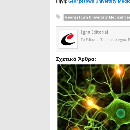
Πηγή
:
Georgetown University Medic
Georgetown University Medical Ce
Egno Editorial
Το Editorial Team του egno.
Σχετικά Άρθρα: