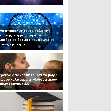
μανένιο και πυριτένιο (Μέρος
το ΜΙΤ)
ου ΑΠΘ)
ε την σκοτεινή ύλη
να αποκαλύπτει το ρόλο της
αμίνης στη μάθηση από
μοιβές σε θετικές και ποινές σε
τικές εμπειρίες
έρευνα αποκαλύπτει ότι τα μωρά
ίνουν καλύτερα τη γλώσσα μέσω
ικών τραγουδιών